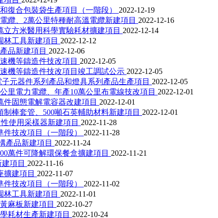
膜和復合包裝袋生產項目（一階段）
2022-12-19
燃電纜、2萬公里特種耐高溫電纜新建項目
2022-12-16
萬立方米醫用科學實驗耗材擴建項目
2022-12-14
類園林工具新建項目
2022-12-12
體產品新建項目
2022-12-06
變速機等鑄造件技改項目
2022-12-05
變速機等鑄造件技改項目竣工調試公示
2022-12-05
電子元器件系列產品和燈具系列產品生產項目
2022-12-05
0公里電力電纜、年產10萬公里布電線技改項目
2022-12-01
0萬件固態電解電容器改建項目
2022-12-01
預制棒套管、500噸石英輔助材料新建項目
2022-12-01
一次性使用采樣器新建項目
2022-11-28
準件技改項目（一階段）
2022-11-28
結構產品新建項目
2022-11-24
00萬件可降解環保餐盒擴建項目
2022-11-21
新建項目
2022-11-16
座擴建項目
2022-11-07
準件技改項目（一階段）
2022-11-02
類園林工具新建項目
2022-11-01
噸黃麻板新建項目
2022-10-27
科學耗材生產新建項目
2022-10-24