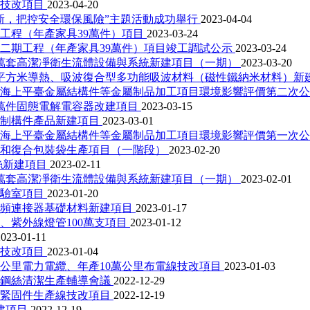
料技改項目
2023-04-20
新，把控安全環保風險”主題活動成功舉行
2023-04-04
工程（年產家具39萬件）項目
2023-03-24
二期工程（年產家具39萬件）項目竣工調試公示
2023-03-24
0萬套高潔凈衛生流體設備與系統新建項目（一期）
2023-03-20
0平方米導熱、吸波復合型多功能吸波材料（磁性鐵納米材料）新
、海上平臺金屬結構件等金屬制品加工項目環境影響評價第二次
0萬件固態電解電容器改建項目
2023-03-15
預制構件產品新建項目
2023-03-01
、海上平臺金屬結構件等金屬制品加工項目環境影響評價第一次
膜和復合包裝袋生產項目（一階段）
2023-02-20
絲新建項目
2023-02-11
0萬套高潔凈衛生流體設備與系統新建項目（一期）
2023-02-01
實驗室項目
2023-01-20
高頻連接器基礎材料新建項目
2023-01-17
、紫外線燈管100萬支項目
2023-01-12
2023-01-11
料技改項目
2023-01-04
0公里電力電纜、年產10萬公里布電線技改項目
2023-01-03
密鋼絲清潔生產輔導會議
2022-12-29
度緊固件生產線技改項目
2022-12-19
建項目
2022-12-19