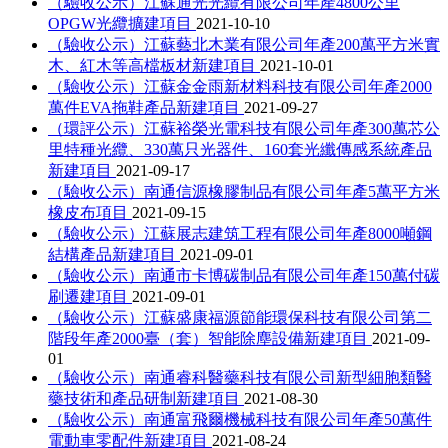
（驗收公示）江蘇通光光纜有限公司年產4800公里
OPGW光纜擴建項目
2021-10-10
（驗收公示）江蘇藝北木業有限公司年產200萬平方米實
木、紅木等高檔板材新建項目
2021-10-01
（驗收公示）江蘇金金雨新材料科技有限公司年產2000
萬件EVA拖鞋產品新建項目
2021-09-27
（環評公示）江蘇裕榮光電科技有限公司年產300萬芯公
里特種光纜、330萬只光器件、160套光纖傳感系統產品
新建項目
2021-09-17
（驗收公示）南通信源橡膠制品有限公司年產5萬平方米
橡皮布項目
2021-09-15
（驗收公示）江蘇展志建筑工程有限公司年產8000噸鋼
結構產品新建項目
2021-09-01
（驗收公示）南通市卡博碳制品有限公司年產150萬付碳
刷遷建項目
2021-09-01
（驗收公示）江蘇盛康福源節能環保科技有限公司第二
階段年產2000臺（套）智能除塵設備新建項目
2021-09-
01
（驗收公示）南通睿科醫藥科技有限公司新型細胞類醫
藥技術和產品研制新建項目
2021-08-30
（驗收公示）南通富飛爾機械科技有限公司年產50萬件
電動車零配件新建項目
2021-08-24