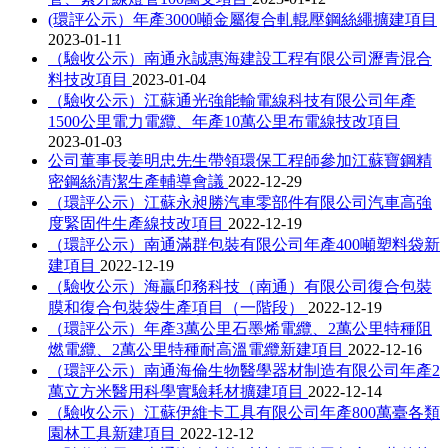
(環評公示）年產3000噸金屬復合軋輥壓鋼絲繩擴建項目
2023-01-11
（驗收公示）南通永誠惠海建設工程有限公司瀝青混合
料技改項目
2023-01-04
（驗收公示）江蘇通光強能輸電線科技有限公司年產
1500公里電力電纜、年產10萬公里布電線技改項目
2023-01-03
公司董事長姜明忠先生帶領環保工程師參加江蘇寶鋼精
密鋼絲清潔生產輔導會議
2022-12-29
（環評公示）江蘇永昶勝汽車零部件有限公司汽車高強
度緊固件生產線技改項目
2022-12-19
（環評公示）南通滿群包裝有限公司年產400噸塑料袋新
建項目
2022-12-19
（驗收公示）海贏印務科技（南通）有限公司復合包裝
膜和復合包裝袋生產項目（一階段）
2022-12-19
（環評公示）年產3萬公里石墨烯電纜、2萬公里特種阻
燃電纜、2萬公里特種耐高溫電纜新建項目
2022-12-16
（環評公示）南通海倫生物醫學器材制造有限公司年產2
萬立方米醫用科學實驗耗材擴建項目
2022-12-14
（驗收公示）江蘇伊維卡工具有限公司年產800萬臺各類
園林工具新建項目
2022-12-12