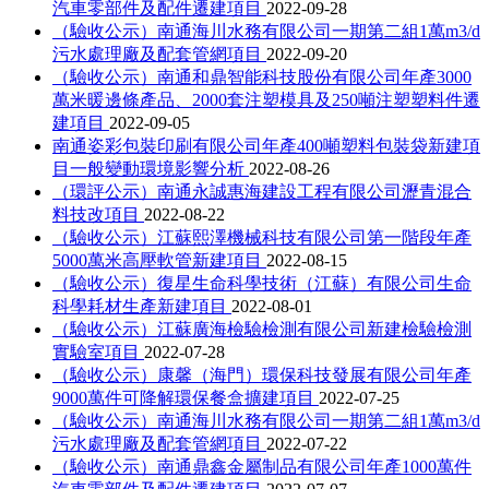
汽車零部件及配件遷建項目
2022-09-28
（驗收公示）南通海川水務有限公司一期第二組1萬m3/d
污水處理廠及配套管網項目
2022-09-20
（驗收公示）南通和鼎智能科技股份有限公司年產3000
萬米暖邊條產品、2000套注塑模具及250噸注塑塑料件遷
建項目
2022-09-05
南通姿彩包裝印刷有限公司年產400噸塑料包裝袋新建項
目一般變動環境影響分析
2022-08-26
（環評公示）南通永誠惠海建設工程有限公司瀝青混合
料技改項目
2022-08-22
（驗收公示）江蘇熙澤機械科技有限公司第一階段年產
5000萬米高壓軟管新建項目
2022-08-15
（驗收公示）復星生命科學技術（江蘇）有限公司生命
科學耗材生產新建項目
2022-08-01
（驗收公示）江蘇廣海檢驗檢測有限公司新建檢驗檢測
實驗室項目
2022-07-28
（驗收公示）康馨（海門）環保科技發展有限公司年產
9000萬件可降解環保餐盒擴建項目
2022-07-25
（驗收公示）南通海川水務有限公司一期第二組1萬m3/d
污水處理廠及配套管網項目
2022-07-22
（驗收公示）南通鼎鑫金屬制品有限公司年產1000萬件