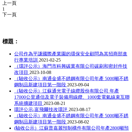
上一頁
1
下一頁
相關資訊
標題：
公司作為平謙國際產業園的環保安全顧問為其招商部進
行專業培訓
2021-02-25
（環評公示）海門市科興碳業有限公司碳刷和密封件技
改項目
2023-10-08
（驗收公示）南通金盛不銹鋼有限公司年產 5000噸不銹
鋼制品新建項目第一階段
2023-09-04
（驗收公示）江蘇通光電子線纜股份有限公司 年產
17000公里通信及電子裝備用線纜、1000套電氣線束互聯
系統擴建項目
2023-08-21
環評公示-富飛爾技改環評
2023-08-17
（驗收公示）南通金盛不銹鋼有限公司年產 5000噸不銹
鋼制品新建項目第一階段
2023-08-02
(驗收公示）江蘇普嘉麗預制構件有限公司年產2800噸預