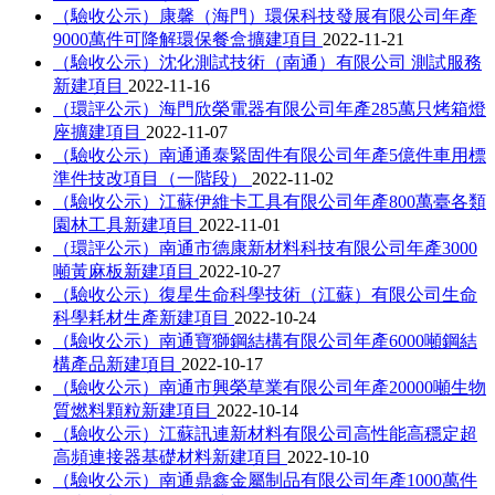
（驗收公示）康馨（海門）環保科技發展有限公司年產
9000萬件可降解環保餐盒擴建項目
2022-11-21
（驗收公示）沈化測試技術（南通）有限公司 測試服務
新建項目
2022-11-16
（環評公示）海門欣榮電器有限公司年產285萬只烤箱燈
座擴建項目
2022-11-07
（驗收公示）南通通泰緊固件有限公司年產5億件車用標
準件技改項目（一階段）
2022-11-02
（驗收公示）江蘇伊維卡工具有限公司年產800萬臺各類
園林工具新建項目
2022-11-01
（環評公示）南通市德康新材料科技有限公司年產3000
噸黃麻板新建項目
2022-10-27
（驗收公示）復星生命科學技術（江蘇）有限公司生命
科學耗材生產新建項目
2022-10-24
（驗收公示）南通寶獅鋼結構有限公司年產6000噸鋼結
構產品新建項目
2022-10-17
（驗收公示）南通市興榮草業有限公司年產20000噸生物
質燃料顆粒新建項目
2022-10-14
（驗收公示）江蘇訊連新材料有限公司高性能高穩定超
高頻連接器基礎材料新建項目
2022-10-10
（驗收公示）南通鼎鑫金屬制品有限公司年產1000萬件