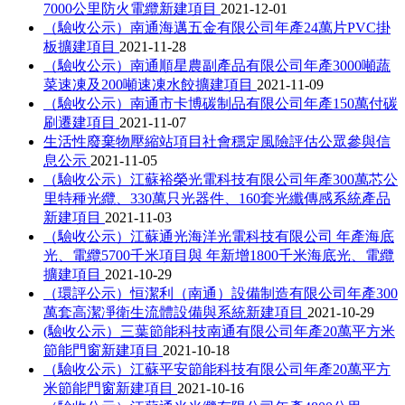
7000公里防火電纜新建項目
2021-12-01
（驗收公示）南通海邁五金有限公司年產24萬片PVC掛
板擴建項目
2021-11-28
（驗收公示）南通順星農副產品有限公司年產3000噸蔬
菜速凍及200噸速凍水餃擴建項目
2021-11-09
（驗收公示）南通市卡博碳制品有限公司年產150萬付碳
刷遷建項目
2021-11-07
生活性廢棄物壓縮站項目社會穩定風險評估公眾參與信
息公示
2021-11-05
（驗收公示）江蘇裕榮光電科技有限公司年產300萬芯公
里特種光纜、330萬只光器件、160套光纖傳感系統產品
新建項目
2021-11-03
（驗收公示）江蘇通光海洋光電科技有限公司 年產海底
光、電纜5700千米項目與 年新增1800千米海底光、電纜
擴建項目
2021-10-29
（環評公示）恒潔利（南通）設備制造有限公司年產300
萬套高潔凈衛生流體設備與系統新建項目
2021-10-29
(驗收公示）三葉節能科技南通有限公司年產20萬平方米
節能門窗新建項目
2021-10-18
（驗收公示）江蘇平安節能科技有限公司年產20萬平方
米節能門窗新建項目
2021-10-16