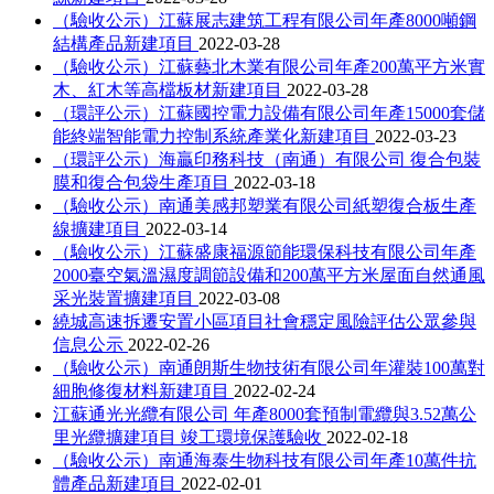
（驗收公示）江蘇展志建筑工程有限公司年產8000噸鋼
結構產品新建項目
2022-03-28
（驗收公示）江蘇藝北木業有限公司年產200萬平方米實
木、紅木等高檔板材新建項目
2022-03-28
（環評公示）江蘇國控電力設備有限公司年產15000套儲
能終端智能電力控制系統產業化新建項目
2022-03-23
（環評公示）海贏印務科技（南通）有限公司 復合包裝
膜和復合包袋生產項目
2022-03-18
（驗收公示）南通美感邦塑業有限公司紙塑復合板生產
線擴建項目
2022-03-14
（驗收公示）江蘇盛康福源節能環保科技有限公司年產
2000臺空氣溫濕度調節設備和200萬平方米屋面自然通風
采光裝置擴建項目
2022-03-08
繞城高速拆遷安置小區項目社會穩定風險評估公眾參與
信息公示
2022-02-26
（驗收公示）南通朗斯生物技術有限公司年灌裝100萬對
細胞修復材料新建項目
2022-02-24
江蘇通光光纜有限公司 年產8000套預制電纜與3.52萬公
里光纜擴建項目 竣工環境保護驗收
2022-02-18
（驗收公示）南通海泰生物科技有限公司年產10萬件抗
體產品新建項目
2022-02-01