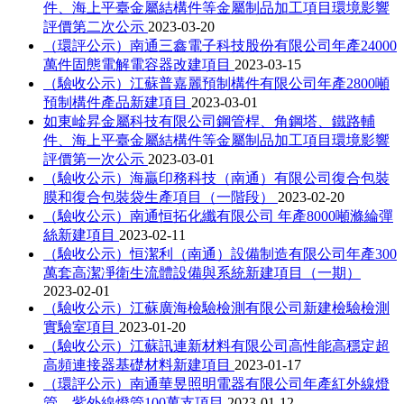
件、海上平臺金屬結構件等金屬制品加工項目環境影響
評價第二次公示
2023-03-20
（環評公示）南通三鑫電子科技股份有限公司年產24000
萬件固態電解電容器改建項目
2023-03-15
（驗收公示）江蘇普嘉麗預制構件有限公司年產2800噸
預制構件產品新建項目
2023-03-01
如東崯昇金屬科技有限公司鋼管桿、角鋼塔、鐵路輔
件、海上平臺金屬結構件等金屬制品加工項目環境影響
評價第一次公示
2023-03-01
（驗收公示）海贏印務科技（南通）有限公司復合包裝
膜和復合包裝袋生產項目（一階段）
2023-02-20
（驗收公示）南通恒拓化纖有限公司 年產8000噸滌綸彈
絲新建項目
2023-02-11
（驗收公示）恒潔利（南通）設備制造有限公司年產300
萬套高潔凈衛生流體設備與系統新建項目（一期）
2023-02-01
（驗收公示）江蘇廣海檢驗檢測有限公司新建檢驗檢測
實驗室項目
2023-01-20
（驗收公示）江蘇訊連新材料有限公司高性能高穩定超
高頻連接器基礎材料新建項目
2023-01-17
（環評公示）南通華昱照明電器有限公司年產紅外線燈
管、紫外線燈管100萬支項目
2023-01-12