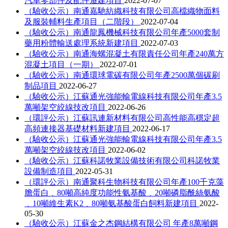
汽車零部件及配件遷建項目
2022-07-07
（驗收公示）南通嘉馳紡織科技有限公司高檔織物面料
及服裝輔料生產項目（二階段）
2022-07-04
（驗收公示）南通龍鳳機械科技有限公司年產5000套制
藥用粉體輸送處理系統新建項目
2022-07-03
（驗收公示）南通海螺混凝土有限責任公司年產240萬方
混凝土項目（一期）
2022-07-01
（驗收公示）南通環球電碳有限公司年產2500萬個碳刷
制品項目
2022-06-27
（驗收公示）江蘇通光強能輸電線科技有限公司年產3.5
萬噸架空絞線技改項目
2022-06-26
（環評公示）江蘇訊連新材料有限公司高性能高穩定超
高頻連接器基礎材料新建項目
2022-06-17
（驗收公示）江蘇通光強能輸電線科技有限公司年產3.5
萬噸架空絞線技改項目
2022-06-02
（驗收公示）江蘇科諾牧業設備技術有限公司科諾牧業
設備制造項目
2022-05-31
（環評公示）南通聚科生物科技有限公司年產100千克藻
膽蛋白﹑80噸高純度功能性氨基酸﹑20噸磷脂酰絲氨酸
﹑10噸維生素K2﹑80噸氨基酸蛋白飼料新建項目
2022-
05-30
（驗收公示）江蘇金之杰鋼結構有限公司 年產8萬噸鋼