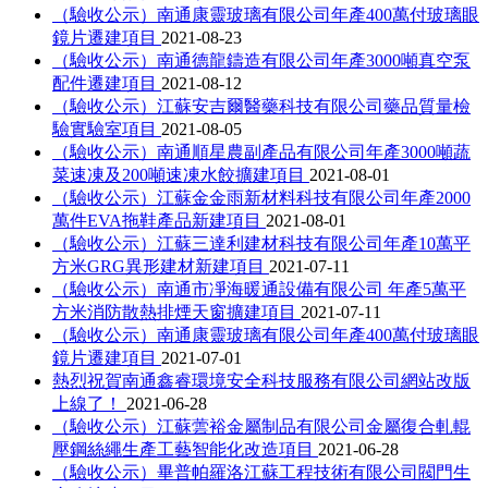
（驗收公示）南通康靈玻璃有限公司年產400萬付玻璃眼
鏡片遷建項目
2021-08-23
（驗收公示）南通德龍鑄造有限公司年產3000噸真空泵
配件遷建項目
2021-08-12
（驗收公示）江蘇安吉爾醫藥科技有限公司藥品質量檢
驗實驗室項目
2021-08-05
（驗收公示）南通順星農副產品有限公司年產3000噸蔬
菜速凍及200噸速凍水餃擴建項目
2021-08-01
（驗收公示）江蘇金金雨新材料科技有限公司年產2000
萬件EVA拖鞋產品新建項目
2021-08-01
（驗收公示）江蘇三達利建材科技有限公司年產10萬平
方米GRG異形建材新建項目
2021-07-11
（驗收公示）南通市凈海暖通設備有限公司 年產5萬平
方米消防散熱排煙天窗擴建項目
2021-07-11
（驗收公示）南通康靈玻璃有限公司年產400萬付玻璃眼
鏡片遷建項目
2021-07-01
熱烈祝賀南通鑫睿環境安全科技服務有限公司網站改版
上線了！
2021-06-28
（驗收公示）江蘇蕓裕金屬制品有限公司金屬復合軋輥
壓鋼絲繩生產工藝智能化改造項目
2021-06-28
（驗收公示）畢普帕羅洛江蘇工程技術有限公司閥門生