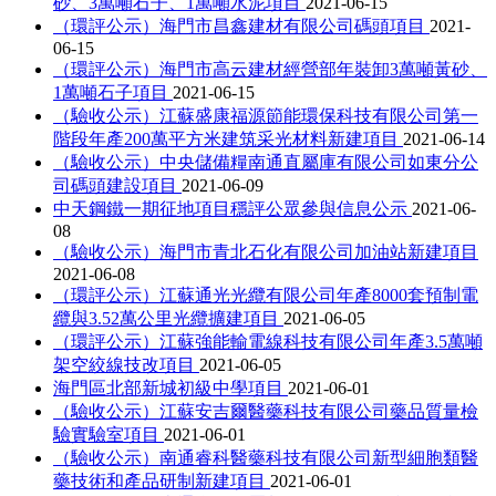
砂、3萬噸石子、1萬噸水泥項目
2021-06-15
（環評公示）海門市昌鑫建材有限公司碼頭項目
2021-
06-15
（環評公示）海門市高云建材經營部年裝卸3萬噸黃砂、
1萬噸石子項目
2021-06-15
（驗收公示）江蘇盛康福源節能環保科技有限公司第一
階段年產200萬平方米建筑采光材料新建項目
2021-06-14
（驗收公示）中央儲備糧南通直屬庫有限公司如東分公
司碼頭建設項目
2021-06-09
中天鋼鐵一期征地項目穩評公眾參與信息公示
2021-06-
08
（驗收公示）海門市青北石化有限公司加油站新建項目
2021-06-08
（環評公示）江蘇通光光纜有限公司年產8000套預制電
纜與3.52萬公里光纜擴建項目
2021-06-05
（環評公示）江蘇強能輸電線科技有限公司年產3.5萬噸
架空絞線技改項目
2021-06-05
海門區北部新城初級中學項目
2021-06-01
（驗收公示）江蘇安吉爾醫藥科技有限公司藥品質量檢
驗實驗室項目
2021-06-01
（驗收公示）南通睿科醫藥科技有限公司新型細胞類醫
藥技術和產品研制新建項目
2021-06-01