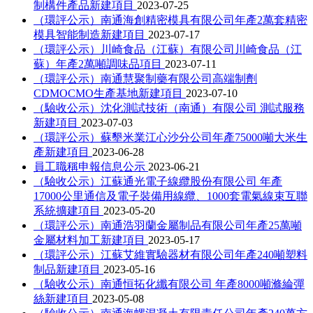
制構件產品新建項目
2023-07-25
（環評公示）南通海創精密模具有限公司年產2萬套精密
模具智能制造新建項目
2023-07-17
（環評公示）川崎食品（江蘇）有限公司川崎食品（江
蘇）年產2萬噸調味品項目
2023-07-11
（環評公示）南通慧聚制藥有限公司高端制劑
CDMOCMO生產基地新建項目
2023-07-10
（驗收公示）沈化測試技術（南通）有限公司 測試服務
新建項目
2023-07-03
（環評公示）蘇墾米業江心沙分公司年產75000噸大米生
產新建項目
2023-06-28
員工職稱申報信息公示
2023-06-21
（驗收公示）江蘇通光電子線纜股份有限公司 年產
17000公里通信及電子裝備用線纜、1000套電氣線束互聯
系統擴建項目
2023-05-20
（環評公示）南通浩羽蘭金屬制品有限公司年產25萬噸
金屬材料加工新建項目
2023-05-17
（環評公示）江蘇艾維實驗器材有限公司年產240噸塑料
制品新建項目
2023-05-16
（驗收公示）南通恒拓化纖有限公司 年產8000噸滌綸彈
絲新建項目
2023-05-08