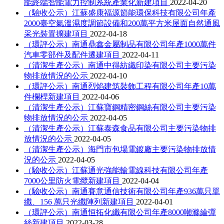
能終端智能電力控制系統產業化新建項目
2022-04-20
（驗收公示）江蘇盛康福源節能環保科技有限公司年產
2000臺空氣溫濕度調節設備和200萬平方米屋面自然通風
采光裝置擴建項目
2022-04-18
（環評公示）南通鼎鑫金屬制品有限公司年產1000萬件
汽車零部件及配件遷建項目
2022-04-11
（清潔生產公示）南通中得紡織印染有限公司主要污染
物排放情況的公示
2022-04-10
（環評公示）南通烈焰建筑裝飾工程有限公司年產10萬
件欄桿新建項目
2022-04-06
（清潔生產公示）江蘇寶鋼精密鋼絲有限公司主要污染
物排放情況的公示
2022-04-05
（清潔生產公示）江蘇泰森食品有限公司主要污染物排
放情況的公示
2022-04-05
（清潔生產公示）海門市包場電鍍廠主要污染物排放情
況的公示
2022-04-05
（驗收公示）江蘇通光強能輸電線科技有限公司年產
7000公里防火電纜新建項目
2022-04-04
（驗收公示）南通賽意通信技術有限公司年產936萬只單
纖、156 萬只光纖陣列新建項目
2022-04-01
（環評公示）南通恒拓化纖有限公司年產8000噸滌綸彈
絲新建項目
2022-03-28