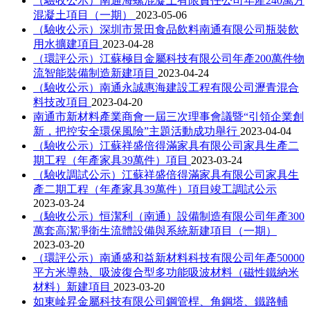
（驗收公示）南通海螺混凝土有限責任公司年產240萬方
混凝土項目（一期）
2023-05-06
（驗收公示）深圳市景田食品飲料南通有限公司瓶裝飲
用水擴建項目
2023-04-28
（環評公示）江蘇極目金屬科技有限公司年產200萬件物
流智能裝備制造新建項目
2023-04-24
（驗收公示）南通永誠惠海建設工程有限公司瀝青混合
料技改項目
2023-04-20
南通市新材料產業商會一屆三次理事會議暨“引領企業創
新，把控安全環保風險”主題活動成功舉行
2023-04-04
（驗收公示）江蘇祥盛倍得滿家具有限公司家具生產二
期工程（年產家具39萬件）項目
2023-03-24
（驗收調試公示）江蘇祥盛倍得滿家具有限公司家具生
產二期工程（年產家具39萬件）項目竣工調試公示
2023-03-24
（驗收公示）恒潔利（南通）設備制造有限公司年產300
萬套高潔凈衛生流體設備與系統新建項目（一期）
2023-03-20
（環評公示）南通盛和益新材料科技有限公司年產50000
平方米導熱、吸波復合型多功能吸波材料（磁性鐵納米
材料）新建項目
2023-03-20
如東崯昇金屬科技有限公司鋼管桿、角鋼塔、鐵路輔