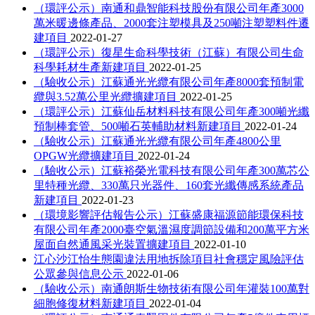
（環評公示）南通和鼎智能科技股份有限公司年產3000
萬米暖邊條產品、2000套注塑模具及250噸注塑塑料件遷
建項目
2022-01-27
（環評公示）復星生命科學技術（江蘇）有限公司生命
科學耗材生產新建項目
2022-01-25
（驗收公示）江蘇通光光纜有限公司年產8000套預制電
纜與3.52萬公里光纜擴建項目
2022-01-25
（環評公示）江蘇仙岳材料科技有限公司年產300噸光纖
預制棒套管、500噸石英輔助材料新建項目
2022-01-24
（驗收公示）江蘇通光光纜有限公司年產4800公里
OPGW光纜擴建項目
2022-01-24
（驗收公示）江蘇裕榮光電科技有限公司年產300萬芯公
里特種光纜、330萬只光器件、160套光纖傳感系統產品
新建項目
2022-01-23
（環境影響評估報告公示）江蘇盛康福源節能環保科技
有限公司年產2000臺空氣溫濕度調節設備和200萬平方米
屋面自然通風采光裝置擴建項目
2022-01-10
江心沙江怡生態園違法用地拆除項目社會穩定風險評估
公眾參與信息公示
2022-01-06
（驗收公示）南通朗斯生物技術有限公司年灌裝100萬對
細胞修復材料新建項目
2022-01-04