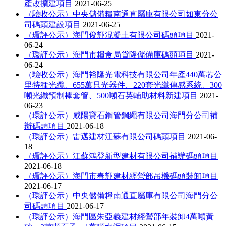
產改擴建項目
2021-06-25
（驗收公示）中央儲備糧南通直屬庫有限公司如東分公
司碼頭建設項目
2021-06-25
（環評公示）海門俊輝混凝土有限公司碼頭項目
2021-
06-24
（環評公示）海門市糧食局貨隆儲備庫碼頭項目
2021-
06-24
（驗收公示）海門裕隆光電科技有限公司年產440萬芯公
里特種光纜、655萬只光器件、220套光纖傳感系統、300
噸光纖預制棒套管、500噸石英輔助材料新建項目
2021-
06-23
（環評公示）咸陽寶石鋼管鋼繩有限公司海門分公司補
辦碼頭項目
2021-06-18
（環評公示）雷邁建材江蘇有限公司碼頭項目
2021-06-
18
（環評公示）江蘇鴻登新型建材有限公司補辦碼頭項目
2021-06-18
（環評公示）海門市春輝建材經營部吊機碼頭裝卸項目
2021-06-17
（環評公示）中央儲備糧南通直屬庫有限公司海門分公
司碼頭項目
2021-06-17
（環評公示）海門區朱亞義建材經營部年裝卸4萬噸黃