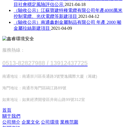
目社會穩定風險評估公示
2021-04-18
（驗收公示）江蘇寶建特種電纜有限公司年產4000萬米
控制電纜、光伏電纜等新建項目
2021-04-12
（驗收公示）南通鑫創金屬制品有限公司 年產 2000 噸
金屬拉絲新建項目
2021-04-09
服務熱線：
0513-82827988 / 13912437725
南通地址：南通崇川區長通路3號雙逸國際大廈（籌建)
海門地址：南通市海門區鷗江路89號
如東地址：如東經濟開發區井崗山路99號312室
首頁
關于我們
公司簡介
企業文化
公司環境
業務范圍