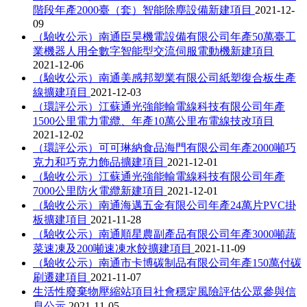
階段年產2000臺（套）智能除塵設備新建項目
2021-12-
09
（驗收公示）南通臣昊機電設備有限公司年產50萬臺工
業機器人用全數字智能型交流伺服電動機新建項目
2021-12-06
（驗收公示）南通美感邦塑業有限公司紙塑復合板生產
線擴建項目
2021-12-03
（環評公示）江蘇通光強能輸電線科技有限公司年產
1500公里電力電纜、年產10萬公里布電線技改項目
2021-12-02
（環評公示）可可琳納食品海門有限公司年產2000噸巧
克力和巧克力飾品擴建項目
2021-12-01
（驗收公示）江蘇通光強能輸電線科技有限公司年產
7000公里防火電纜新建項目
2021-12-01
（驗收公示）南通海邁五金有限公司年產24萬片PVC掛
板擴建項目
2021-11-28
（驗收公示）南通順星農副產品有限公司年產3000噸蔬
菜速凍及200噸速凍水餃擴建項目
2021-11-09
（驗收公示）南通市卡博碳制品有限公司年產150萬付碳
刷遷建項目
2021-11-07
生活性廢棄物壓縮站項目社會穩定風險評估公眾參與信
息公示
2021-11-05