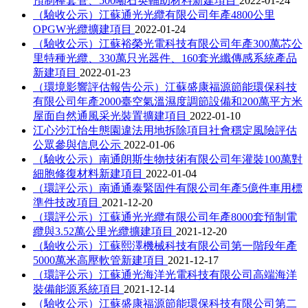
預制棒套管、500噸石英輔助材料新建項目
2022-01-24
（驗收公示）江蘇通光光纜有限公司年產4800公里
OPGW光纜擴建項目
2022-01-24
（驗收公示）江蘇裕榮光電科技有限公司年產300萬芯公
里特種光纜、330萬只光器件、160套光纖傳感系統產品
新建項目
2022-01-23
（環境影響評估報告公示）江蘇盛康福源節能環保科技
有限公司年產2000臺空氣溫濕度調節設備和200萬平方米
屋面自然通風采光裝置擴建項目
2022-01-10
江心沙江怡生態園違法用地拆除項目社會穩定風險評估
公眾參與信息公示
2022-01-06
（驗收公示）南通朗斯生物技術有限公司年灌裝100萬對
細胞修復材料新建項目
2022-01-04
（環評公示）南通通泰緊固件有限公司年產5億件車用標
準件技改項目
2021-12-20
（環評公示）江蘇通光光纜有限公司年產8000套預制電
纜與3.52萬公里光纜擴建項目
2021-12-20
（驗收公示）江蘇熙澤機械科技有限公司第一階段年產
5000萬米高壓軟管新建項目
2021-12-17
（環評公示）江蘇通光海洋光電科技有限公司高端海洋
裝備能源系統項目
2021-12-14
（驗收公示）江蘇盛康福源節能環保科技有限公司第二