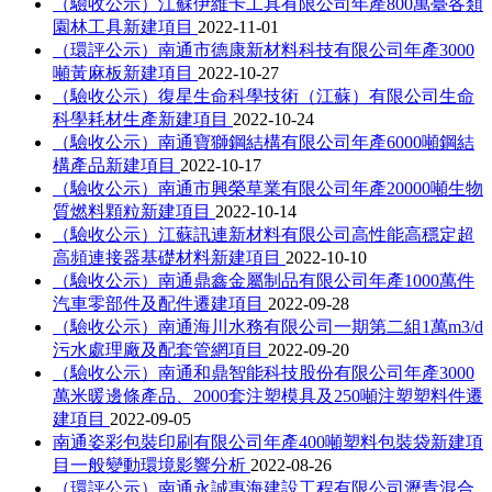
（驗收公示）江蘇伊維卡工具有限公司年產800萬臺各類
園林工具新建項目
2022-11-01
（環評公示）南通市德康新材料科技有限公司年產3000
噸黃麻板新建項目
2022-10-27
（驗收公示）復星生命科學技術（江蘇）有限公司生命
科學耗材生產新建項目
2022-10-24
（驗收公示）南通寶獅鋼結構有限公司年產6000噸鋼結
構產品新建項目
2022-10-17
（驗收公示）南通市興榮草業有限公司年產20000噸生物
質燃料顆粒新建項目
2022-10-14
（驗收公示）江蘇訊連新材料有限公司高性能高穩定超
高頻連接器基礎材料新建項目
2022-10-10
（驗收公示）南通鼎鑫金屬制品有限公司年產1000萬件
汽車零部件及配件遷建項目
2022-09-28
（驗收公示）南通海川水務有限公司一期第二組1萬m3/d
污水處理廠及配套管網項目
2022-09-20
（驗收公示）南通和鼎智能科技股份有限公司年產3000
萬米暖邊條產品、2000套注塑模具及250噸注塑塑料件遷
建項目
2022-09-05
南通姿彩包裝印刷有限公司年產400噸塑料包裝袋新建項
目一般變動環境影響分析
2022-08-26
（環評公示）南通永誠惠海建設工程有限公司瀝青混合