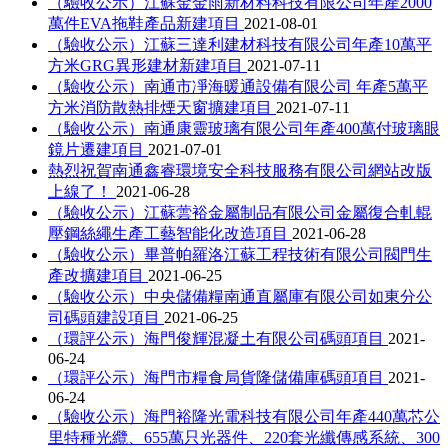
（驗收公示）江蘇金金雨新材料科技有限公司年產2000
萬件EVA拖鞋產品新建項目
2021-08-01
（驗收公示）江蘇三達利建材科技有限公司年產10萬平
方米GRG異形建材新建項目
2021-07-11
（驗收公示）南通市凈海暖通設備有限公司 年產5萬平
方米消防散熱排煙天窗擴建項目
2021-07-11
（驗收公示）南通康靈玻璃有限公司年產400萬付玻璃眼
鏡片遷建項目
2021-07-01
熱烈祝賀南通鑫睿環境安全科技服務有限公司網站改版
上線了！
2021-06-28
（驗收公示）江蘇蕓裕金屬制品有限公司金屬復合軋輥
壓鋼絲繩生產工藝智能化改造項目
2021-06-28
（驗收公示）畢普帕羅洛江蘇工程技術有限公司閥門生
產改擴建項目
2021-06-25
（驗收公示）中央儲備糧南通直屬庫有限公司如東分公
司碼頭建設項目
2021-06-25
（環評公示）海門俊輝混凝土有限公司碼頭項目
2021-
06-24
（環評公示）海門市糧食局貨隆儲備庫碼頭項目
2021-
06-24
（驗收公示）海門裕隆光電科技有限公司年產440萬芯公
里特種光纜、655萬只光器件、220套光纖傳感系統、300