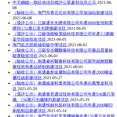
中天鋼鐵一期征地項目穩評公眾參與信息公示
2021-06-
08
（驗收公示）海門市青北石化有限公司加油站新建項目
2021-06-08
（環評公示）江蘇通光光纜有限公司年產8000套預制電
纜與3.52萬公里光纜擴建項目
2021-06-05
（環評公示）江蘇強能輸電線科技有限公司年產3.5萬噸
架空絞線技改項目
2021-06-05
海門區北部新城初級中學項目
2021-06-01
（驗收公示）江蘇安吉爾醫藥科技有限公司藥品質量檢
驗實驗室項目
2021-06-01
（驗收公示）南通睿科醫藥科技有限公司新型細胞類醫
藥技術和產品研制新建項目
2021-06-01
（驗收公示）南通鑫創金屬制品有限公司年產2000噸金
屬拉絲新建項目
2021-05-27
（驗收公示）南通維達鞋業有限公司年產85萬雙皮鞋項
目
2021-05-20
（環評公示）南通賽意通信技術有限公司年產936萬只單
纖、156萬只光纖陣列新建項目
2021-05-19
（驗收公示）南通悅銘包裝科技有限公司年產2000噸印
刷紙制品新建項目
2021-05-14
（驗收公示）海門市佳旺泵業機械廠年產150萬只化妝瓶