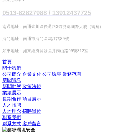
0513-82827988 / 13912437725
南通地址：南通崇川區長通路3號雙逸國際大廈（籌建)
海門地址：南通市海門區鷗江路89號
如東地址：如東經濟開發區井崗山路99號312室
首頁
關于我們
公司簡介
企業文化
公司環境
業務范圍
新聞資訊
新聞動態
政策法規
業績展示
長期合作
項目展示
人才招聘
人才理念
招聘崗位
聯系我們
聯系方式
客戶留言