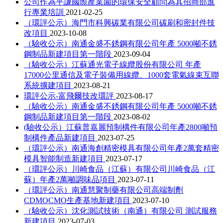
公司作為平謙國際產業園的環保安全顧問為其招商部進
行專業培訓
2021-02-25
（環評公示）海門市科興碳業有限公司碳刷和密封件技
改項目
2023-10-08
（驗收公示）南通金盛不銹鋼有限公司年產 5000噸不銹
鋼制品新建項目第一階段
2023-09-04
（驗收公示）江蘇通光電子線纜股份有限公司 年產
17000公里通信及電子裝備用線纜、1000套電氣線束互聯
系統擴建項目
2023-08-21
環評公示-富飛爾技改環評
2023-08-17
（驗收公示）南通金盛不銹鋼有限公司年產 5000噸不銹
鋼制品新建項目第一階段
2023-08-02
(驗收公示）江蘇普嘉麗預制構件有限公司年產2800噸預
制構件產品新建項目
2023-07-25
（環評公示）南通海創精密模具有限公司年產2萬套精密
模具智能制造新建項目
2023-07-17
（環評公示）川崎食品（江蘇）有限公司川崎食品（江
蘇）年產2萬噸調味品項目
2023-07-11
（環評公示）南通慧聚制藥有限公司高端制劑
CDMOCMO生產基地新建項目
2023-07-10
（驗收公示）沈化測試技術（南通）有限公司 測試服務
新建項目
2023-07-03