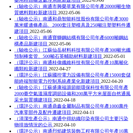
藥用粉體輸送處理系統新建項目
2022-05-06
（驗收公示）南通市興榮草業有限公司年產20000噸生物
質燃料顆粒新建項目
2022-05-06
（驗收公示）南通和鼎智能科技股份有限公司年產3000
萬米暖邊條產品、2000套注塑模具及250噸注塑塑料件遷
建項目
2022-05-06
（驗收公示）南通寶獅鋼結構有限公司年產6000噸鋼結
構產品新建項目
2022-05-06
（驗收公示）江蘇仙岳材料科技有限公司年產300噸光纖
預制棒套管、500噸石英輔助材料新建項目
2022-05-01
（環評公示）南通桂偉纖維科技有限公司年產10萬噸化
纖顆粒新建項目
2022-04-27
（環評公示）江蘇國控電力設備有限公司年產15000套儲
能終端智能電力控制系統產業化新建項目
2022-04-20
（驗收公示）江蘇盛康福源節能環保科技有限公司年產
2000臺空氣溫濕度調節設備和200萬平方米屋面自然通風
采光裝置擴建項目
2022-04-18
（環評公示）南通鼎鑫金屬制品有限公司年產1000萬件
汽車零部件及配件遷建項目
2022-04-11
（清潔生產公示）南通中得紡織印染有限公司主要污染
物排放情況的公示
2022-04-10
（環評公示）南通烈焰建筑裝飾工程有限公司年產10萬