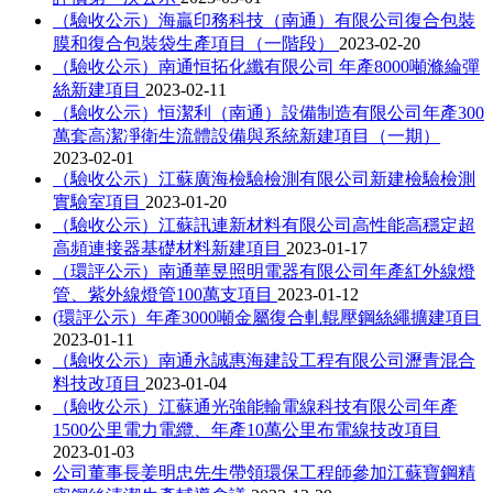
（驗收公示）海贏印務科技（南通）有限公司復合包裝
膜和復合包裝袋生產項目（一階段）
2023-02-20
（驗收公示）南通恒拓化纖有限公司 年產8000噸滌綸彈
絲新建項目
2023-02-11
（驗收公示）恒潔利（南通）設備制造有限公司年產300
萬套高潔凈衛生流體設備與系統新建項目（一期）
2023-02-01
（驗收公示）江蘇廣海檢驗檢測有限公司新建檢驗檢測
實驗室項目
2023-01-20
（驗收公示）江蘇訊連新材料有限公司高性能高穩定超
高頻連接器基礎材料新建項目
2023-01-17
（環評公示）南通華昱照明電器有限公司年產紅外線燈
管、紫外線燈管100萬支項目
2023-01-12
(環評公示）年產3000噸金屬復合軋輥壓鋼絲繩擴建項目
2023-01-11
（驗收公示）南通永誠惠海建設工程有限公司瀝青混合
料技改項目
2023-01-04
（驗收公示）江蘇通光強能輸電線科技有限公司年產
1500公里電力電纜、年產10萬公里布電線技改項目
2023-01-03
公司董事長姜明忠先生帶領環保工程師參加江蘇寶鋼精