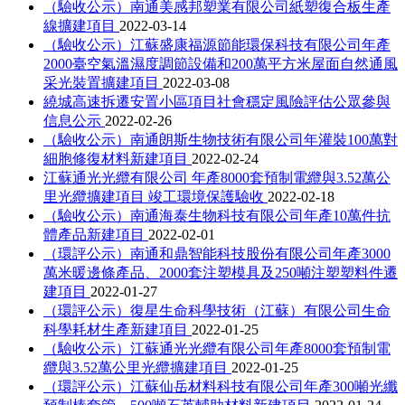
（驗收公示）南通美感邦塑業有限公司紙塑復合板生產
線擴建項目
2022-03-14
（驗收公示）江蘇盛康福源節能環保科技有限公司年產
2000臺空氣溫濕度調節設備和200萬平方米屋面自然通風
采光裝置擴建項目
2022-03-08
繞城高速拆遷安置小區項目社會穩定風險評估公眾參與
信息公示
2022-02-26
（驗收公示）南通朗斯生物技術有限公司年灌裝100萬對
細胞修復材料新建項目
2022-02-24
江蘇通光光纜有限公司 年產8000套預制電纜與3.52萬公
里光纜擴建項目 竣工環境保護驗收
2022-02-18
（驗收公示）南通海泰生物科技有限公司年產10萬件抗
體產品新建項目
2022-02-01
（環評公示）南通和鼎智能科技股份有限公司年產3000
萬米暖邊條產品、2000套注塑模具及250噸注塑塑料件遷
建項目
2022-01-27
（環評公示）復星生命科學技術（江蘇）有限公司生命
科學耗材生產新建項目
2022-01-25
（驗收公示）江蘇通光光纜有限公司年產8000套預制電
纜與3.52萬公里光纜擴建項目
2022-01-25
（環評公示）江蘇仙岳材料科技有限公司年產300噸光纖