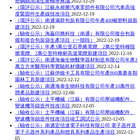
密鋼絲清潔生產輔導會議
2022-12-29
（環評公示）江蘇永昶勝汽車零部件有限公司汽車高強
度緊固件生產線技改項目
2022-12-19
（環評公示）南通滿群包裝有限公司年產400噸塑料袋新
建項目
2022-12-19
（驗收公示）海贏印務科技（南通）有限公司復合包裝
膜和復合包裝袋生產項目（一階段）
2022-12-19
（環評公示）年產3萬公里石墨烯電纜、2萬公里特種阻
燃電纜、2萬公里特種耐高溫電纜新建項目
2022-12-16
（環評公示）南通海倫生物醫學器材制造有限公司年產2
萬立方米醫用科學實驗耗材擴建項目
2022-12-14
（驗收公示）江蘇伊維卡工具有限公司年產800萬臺各類
園林工具新建項目
2022-12-12
（驗收公示）南通海泰生物科技有限公司年產10萬件抗
體產品新建項目
2022-12-06
（驗收公示）土平機械（江蘇）有限公司壓縮機配件、
變速機等鑄造件技改項目
2022-12-05
（驗收公示）土平機械（江蘇）有限公司壓縮機配件、
變速機等鑄造件技改項目竣工調試公示
2022-12-05
（驗收公示）南通宏信達電子科技有限公司 電子器件及
電子元器件系列產品和燈具系列產品生產項目
2022-12-
05