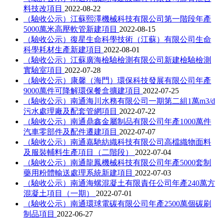
料技改項目
2022-08-22
（驗收公示）江蘇熙澤機械科技有限公司第一階段年產
5000萬米高壓軟管新建項目
2022-08-15
（驗收公示）復星生命科學技術（江蘇）有限公司生命
科學耗材生產新建項目
2022-08-01
（驗收公示）江蘇廣海檢驗檢測有限公司新建檢驗檢測
實驗室項目
2022-07-28
（驗收公示）康馨（海門）環保科技發展有限公司年產
9000萬件可降解環保餐盒擴建項目
2022-07-25
（驗收公示）南通海川水務有限公司一期第二組1萬m3/d
污水處理廠及配套管網項目
2022-07-22
（驗收公示）南通鼎鑫金屬制品有限公司年產1000萬件
汽車零部件及配件遷建項目
2022-07-07
（驗收公示）南通嘉馳紡織科技有限公司高檔織物面料
及服裝輔料生產項目（二階段）
2022-07-04
（驗收公示）南通龍鳳機械科技有限公司年產5000套制
藥用粉體輸送處理系統新建項目
2022-07-03
（驗收公示）南通海螺混凝土有限責任公司年產240萬方
混凝土項目（一期）
2022-07-01
（驗收公示）南通環球電碳有限公司年產2500萬個碳刷
制品項目
2022-06-27