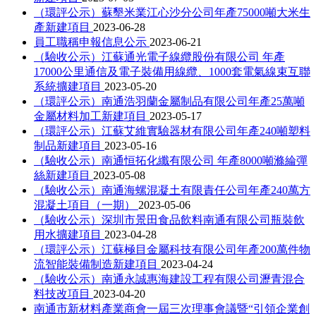
（環評公示）蘇墾米業江心沙分公司年產75000噸大米生
產新建項目
2023-06-28
員工職稱申報信息公示
2023-06-21
（驗收公示）江蘇通光電子線纜股份有限公司 年產
17000公里通信及電子裝備用線纜、1000套電氣線束互聯
系統擴建項目
2023-05-20
（環評公示）南通浩羽蘭金屬制品有限公司年產25萬噸
金屬材料加工新建項目
2023-05-17
（環評公示）江蘇艾維實驗器材有限公司年產240噸塑料
制品新建項目
2023-05-16
（驗收公示）南通恒拓化纖有限公司 年產8000噸滌綸彈
絲新建項目
2023-05-08
（驗收公示）南通海螺混凝土有限責任公司年產240萬方
混凝土項目（一期）
2023-05-06
（驗收公示）深圳市景田食品飲料南通有限公司瓶裝飲
用水擴建項目
2023-04-28
（環評公示）江蘇極目金屬科技有限公司年產200萬件物
流智能裝備制造新建項目
2023-04-24
（驗收公示）南通永誠惠海建設工程有限公司瀝青混合
料技改項目
2023-04-20
南通市新材料產業商會一屆三次理事會議暨“引領企業創