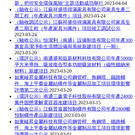
新，把控安全環保風險”主題活動成功舉行
2023-04-04
（驗收公示）江蘇祥盛倍得滿家具有限公司家具生產二
期工程（年產家具39萬件）項目
2023-03-24
（驗收調試公示）江蘇祥盛倍得滿家具有限公司家具生
產二期工程（年產家具39萬件）項目竣工調試公示
2023-03-24
（驗收公示）恒潔利（南通）設備制造有限公司年產300
萬套高潔凈衛生流體設備與系統新建項目（一期）
2023-03-20
（環評公示）南通盛和益新材料科技有限公司年產50000
平方米導熱、吸波復合型多功能吸波材料（磁性鐵納米
材料）新建項目
2023-03-20
如東崯昇金屬科技有限公司鋼管桿、角鋼塔、鐵路輔
件、海上平臺金屬結構件等金屬制品加工項目環境影響
評價第二次公示
2023-03-20
（環評公示）南通三鑫電子科技股份有限公司年產24000
萬件固態電解電容器改建項目
2023-03-15
（驗收公示）江蘇普嘉麗預制構件有限公司年產2800噸
預制構件產品新建項目
2023-03-01
如東崯昇金屬科技有限公司鋼管桿、角鋼塔、鐵路輔
件、海上平臺金屬結構件等金屬制品加工項目環境影響
評價第一次公示
2023-03-01