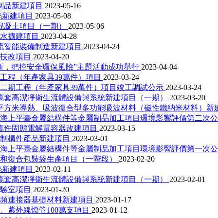
制品新建項目
2023-05-16
絲新建項目
2023-05-08
方混凝土項目（一期）
2023-05-06
用水擴建項目
2023-04-28
物流智能裝備制造新建項目
2023-04-24
料技改項目
2023-04-20
新，把控安全環保風險”主題活動成功舉行
2023-04-04
工程（年產家具39萬件）項目
2023-03-24
二期工程（年產家具39萬件）項目竣工調試公示
2023-03-24
0萬套高潔凈衛生流體設備與系統新建項目（一期）
2023-03-20
0平方米導熱、吸波復合型多功能吸波材料（磁性鐵納米材料）新
、海上平臺金屬結構件等金屬制品加工項目環境影響評價第二次
0萬件固態電解電容器改建項目
2023-03-15
預制構件產品新建項目
2023-03-01
、海上平臺金屬結構件等金屬制品加工項目環境影響評價第一次
膜和復合包裝袋生產項目（一階段）
2023-02-20
絲新建項目
2023-02-11
0萬套高潔凈衛生流體設備與系統新建項目（一期）
2023-02-01
實驗室項目
2023-01-20
高頻連接器基礎材料新建項目
2023-01-17
、紫外線燈管100萬支項目
2023-01-12