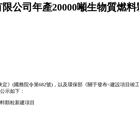
限公司年產20000噸生物質燃
(國務院令第682號)，以及環保部《關于發布<建設項目竣工環境
目公示如下：
燃料顆粒新建項目