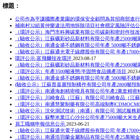
標題：
公司作為平謙國際產業園的環保安全顧問為其招商部進
補南村32組黃仲樂違法用地拆除項目社會穩定風險評估
（環評公示）海門市科興碳業有限公司碳刷和密封件技
（驗收公示）江蘇礪彩砂品新材料有限公司年產25000噸
（驗收公示）南通金盛不銹鋼有限公司年產 5000噸不
（驗收公示）江蘇通光電子線纜股份有限公司 年產1700
環評公示-富飛爾技改環評
2023-08-17
（驗收公示）江蘇礪彩砂品新材料有限公司年產25000噸
（環評公示）年產3500噸液態/半固態食品擴產項目
2023-
（驗收公示）南通金盛不銹鋼有限公司年產 5000噸不
(驗收公示）江蘇普嘉麗預制構件有限公司年產2800噸
（環評公示）南通海創精密模具有限公司年產2萬套精密
（環評公示）川崎食品（江蘇）有限公司川崎食品（江蘇
（環評公示）南通慧聚制藥有限公司高端制劑CDMOCM
（驗收公示）沈化測試技術（南通）有限公司 測試服務
（環評公示）蘇墾米業江心沙分公司年產75000噸大米
員工職稱申報信息公示
2023-06-21
（驗收公示）江蘇通光電子線纜股份有限公司 年產1700
（環評公示）南通浩羽蘭金屬制品有限公司年產25萬噸