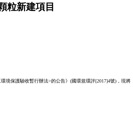
料顆粒新建項目
保護驗收暫行辦法>的公告》(國環規環評[2017]4號)，現將