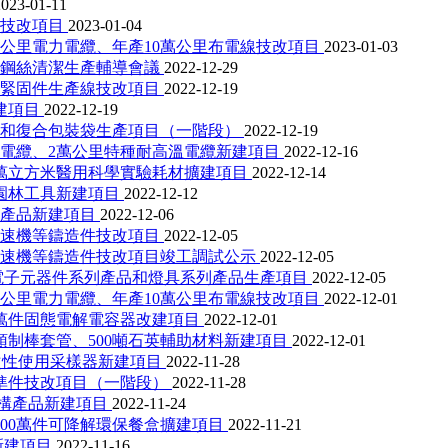
2023-01-11
料技改項目
2023-01-04
0公里電力電纜、年產10萬公里布電線技改項目
2023-01-03
密鋼絲清潔生產輔導會議
2022-12-29
度緊固件生產線技改項目
2022-12-19
建項目
2022-12-19
膜和復合包裝袋生產項目（一階段）
2022-12-19
燃電纜、2萬公里特種耐高溫電纜新建項目
2022-12-16
萬立方米醫用科學實驗耗材擴建項目
2022-12-14
類園林工具新建項目
2022-12-12
體產品新建項目
2022-12-06
變速機等鑄造件技改項目
2022-12-05
變速機等鑄造件技改項目竣工調試公示
2022-12-05
電子元器件系列產品和燈具系列產品生產項目
2022-12-05
0公里電力電纜、年產10萬公里布電線技改項目
2022-12-01
0萬件固態電解電容器改建項目
2022-12-01
預制棒套管、500噸石英輔助材料新建項目
2022-12-01
一次性使用采樣器新建項目
2022-11-28
準件技改項目（一階段）
2022-11-28
結構產品新建項目
2022-11-24
00萬件可降解環保餐盒擴建項目
2022-11-21
新建項目
2022-11-16