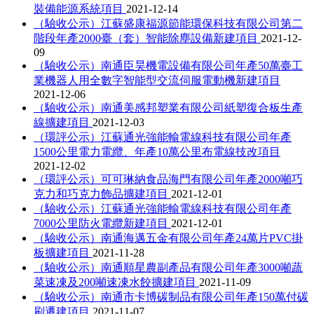
裝備能源系統項目
2021-12-14
（驗收公示）江蘇盛康福源節能環保科技有限公司第二
階段年產2000臺（套）智能除塵設備新建項目
2021-12-
09
（驗收公示）南通臣昊機電設備有限公司年產50萬臺工
業機器人用全數字智能型交流伺服電動機新建項目
2021-12-06
（驗收公示）南通美感邦塑業有限公司紙塑復合板生產
線擴建項目
2021-12-03
（環評公示）江蘇通光強能輸電線科技有限公司年產
1500公里電力電纜、年產10萬公里布電線技改項目
2021-12-02
（環評公示）可可琳納食品海門有限公司年產2000噸巧
克力和巧克力飾品擴建項目
2021-12-01
（驗收公示）江蘇通光強能輸電線科技有限公司年產
7000公里防火電纜新建項目
2021-12-01
（驗收公示）南通海邁五金有限公司年產24萬片PVC掛
板擴建項目
2021-11-28
（驗收公示）南通順星農副產品有限公司年產3000噸蔬
菜速凍及200噸速凍水餃擴建項目
2021-11-09
（驗收公示）南通市卡博碳制品有限公司年產150萬付碳
刷遷建項目
2021-11-07