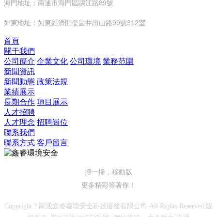
海門地址：南通市海門區鷗江路89號
如東地址：如東經濟開發區井崗山路99號312室
首頁
關于我們
公司簡介
企業文化
公司環境
業務范圍
新聞資訊
新聞動態
政策法規
業績展示
長期合作
項目展示
人才招聘
人才理念
招聘崗位
聯系我們
聯系方式
客戶留言
掃一掃，移動版
更多精彩等著你！
Copyright ? 南通鑫睿環境安全科技服務有限公司 All Rights Reserved 版