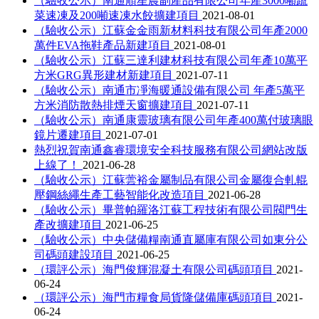
（驗收公示）南通順星農副產品有限公司年產3000噸蔬
菜速凍及200噸速凍水餃擴建項目
2021-08-01
（驗收公示）江蘇金金雨新材料科技有限公司年產2000
萬件EVA拖鞋產品新建項目
2021-08-01
（驗收公示）江蘇三達利建材科技有限公司年產10萬平
方米GRG異形建材新建項目
2021-07-11
（驗收公示）南通市凈海暖通設備有限公司 年產5萬平
方米消防散熱排煙天窗擴建項目
2021-07-11
（驗收公示）南通康靈玻璃有限公司年產400萬付玻璃眼
鏡片遷建項目
2021-07-01
熱烈祝賀南通鑫睿環境安全科技服務有限公司網站改版
上線了！
2021-06-28
（驗收公示）江蘇蕓裕金屬制品有限公司金屬復合軋輥
壓鋼絲繩生產工藝智能化改造項目
2021-06-28
（驗收公示）畢普帕羅洛江蘇工程技術有限公司閥門生
產改擴建項目
2021-06-25
（驗收公示）中央儲備糧南通直屬庫有限公司如東分公
司碼頭建設項目
2021-06-25
（環評公示）海門俊輝混凝土有限公司碼頭項目
2021-
06-24
（環評公示）海門市糧食局貨隆儲備庫碼頭項目
2021-
06-24