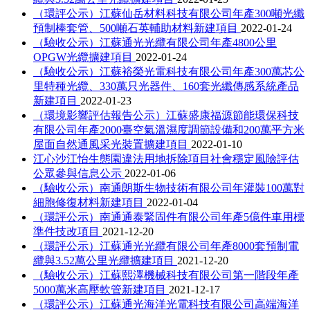
（環評公示）江蘇仙岳材料科技有限公司年產300噸光纖
預制棒套管、500噸石英輔助材料新建項目
2022-01-24
（驗收公示）江蘇通光光纜有限公司年產4800公里
OPGW光纜擴建項目
2022-01-24
（驗收公示）江蘇裕榮光電科技有限公司年產300萬芯公
里特種光纜、330萬只光器件、160套光纖傳感系統產品
新建項目
2022-01-23
（環境影響評估報告公示）江蘇盛康福源節能環保科技
有限公司年產2000臺空氣溫濕度調節設備和200萬平方米
屋面自然通風采光裝置擴建項目
2022-01-10
江心沙江怡生態園違法用地拆除項目社會穩定風險評估
公眾參與信息公示
2022-01-06
（驗收公示）南通朗斯生物技術有限公司年灌裝100萬對
細胞修復材料新建項目
2022-01-04
（環評公示）南通通泰緊固件有限公司年產5億件車用標
準件技改項目
2021-12-20
（環評公示）江蘇通光光纜有限公司年產8000套預制電
纜與3.52萬公里光纜擴建項目
2021-12-20
（驗收公示）江蘇熙澤機械科技有限公司第一階段年產
5000萬米高壓軟管新建項目
2021-12-17
（環評公示）江蘇通光海洋光電科技有限公司高端海洋