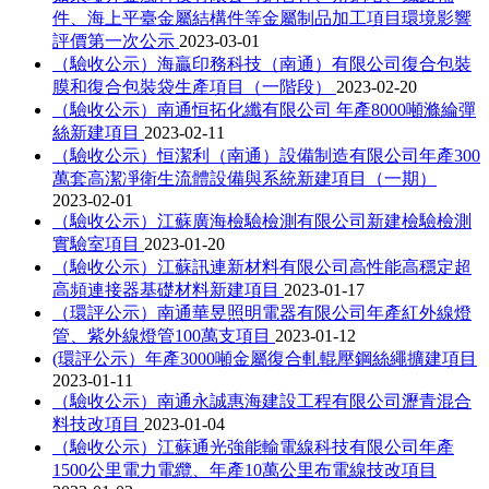
件、海上平臺金屬結構件等金屬制品加工項目環境影響
評價第一次公示
2023-03-01
（驗收公示）海贏印務科技（南通）有限公司復合包裝
膜和復合包裝袋生產項目（一階段）
2023-02-20
（驗收公示）南通恒拓化纖有限公司 年產8000噸滌綸彈
絲新建項目
2023-02-11
（驗收公示）恒潔利（南通）設備制造有限公司年產300
萬套高潔凈衛生流體設備與系統新建項目（一期）
2023-02-01
（驗收公示）江蘇廣海檢驗檢測有限公司新建檢驗檢測
實驗室項目
2023-01-20
（驗收公示）江蘇訊連新材料有限公司高性能高穩定超
高頻連接器基礎材料新建項目
2023-01-17
（環評公示）南通華昱照明電器有限公司年產紅外線燈
管、紫外線燈管100萬支項目
2023-01-12
(環評公示）年產3000噸金屬復合軋輥壓鋼絲繩擴建項目
2023-01-11
（驗收公示）南通永誠惠海建設工程有限公司瀝青混合
料技改項目
2023-01-04
（驗收公示）江蘇通光強能輸電線科技有限公司年產
1500公里電力電纜、年產10萬公里布電線技改項目