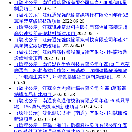
（驗收公示）南通環球電碳有限公司年產2500萬個碳刷
制品項目
2022-06-27
（驗收公示）江蘇通光強能輸電線科技有限公司年產3.5
萬噸架空絞線技改項目
2022-06-26
（環評公示）江蘇訊連新材料有限公司高性能高穩定超
高頻連接器基礎材料新建項目
2022-06-17
（驗收公示）江蘇通光強能輸電線科技有限公司年產3.5
萬噸架空絞線技改項目
2022-06-02
（驗收公示）江蘇科諾牧業設備技術有限公司科諾牧業
設備制造項目
2022-05-31
（環評公示）南通聚科生物科技有限公司年產100千克藻
膽蛋白﹑80噸高純度功能性氨基酸﹑20噸磷脂酰絲氨酸
﹑10噸維生素K2﹑80噸氨基酸蛋白飼料新建項目
2022-
05-30
（驗收公示）江蘇金之杰鋼結構有限公司 年產8萬噸鋼
結構產品新建項目
2022-05-28
（驗收公示）南通賽意通信技術有限公司年產936萬只單
纖、156 萬只光纖陣列新建項目
2022-05-23
（環評公示）沈化測試技術（南通）有限公司測試服務
新建項目
2022-05-19
（環評公示）康馨（海門）環保科技發展有限公司年產
9000萬件可降解環保餐盒擴建項目
2022-05-11