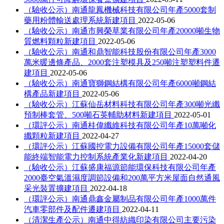
（驗收公示）南通龍鳳機械科技有限公司年產5000套制
藥用粉體輸送處理系統新建項目
2022-05-06
（驗收公示）南通市興榮草業有限公司年產20000噸生物
質燃料顆粒新建項目
2022-05-06
（驗收公示）南通和鼎智能科技股份有限公司年產3000
萬米暖邊條產品、2000套注塑模具及250噸注塑塑料件遷
建項目
2022-05-06
（驗收公示）南通寶獅鋼結構有限公司年產6000噸鋼結
構產品新建項目
2022-05-06
（驗收公示）江蘇仙岳材料科技有限公司年產300噸光纖
預制棒套管、500噸石英輔助材料新建項目
2022-05-01
（環評公示）南通桂偉纖維科技有限公司年產10萬噸化
纖顆粒新建項目
2022-04-27
（環評公示）江蘇國控電力設備有限公司年產15000套儲
能終端智能電力控制系統產業化新建項目
2022-04-20
（驗收公示）江蘇盛康福源節能環保科技有限公司年產
2000臺空氣溫濕度調節設備和200萬平方米屋面自然通風
采光裝置擴建項目
2022-04-18
（環評公示）南通鼎鑫金屬制品有限公司年產1000萬件
汽車零部件及配件遷建項目
2022-04-11
（清潔生產公示）南通中得紡織印染有限公司主要污染