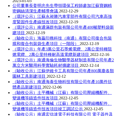
2023-01-03
公司董事長姜明忠先生帶領環保工程師參加江蘇寶鋼精
密鋼絲清潔生產輔導會議
2022-12-29
（環評公示）江蘇永昶勝汽車零部件有限公司汽車高強
度緊固件生產線技改項目
2022-12-19
（環評公示）南通滿群包裝有限公司年產400噸塑料袋新
建項目
2022-12-19
（驗收公示）海贏印務科技（南通）有限公司復合包裝
膜和復合包裝袋生產項目（一階段）
2022-12-19
（環評公示）年產3萬公里石墨烯電纜、2萬公里特種阻
燃電纜、2萬公里特種耐高溫電纜新建項目
2022-12-16
（環評公示）南通海倫生物醫學器材制造有限公司年產2
萬立方米醫用科學實驗耗材擴建項目
2022-12-14
（驗收公示）江蘇伊維卡工具有限公司年產800萬臺各類
園林工具新建項目
2022-12-12
（驗收公示）南通海泰生物科技有限公司年產10萬件抗
體產品新建項目
2022-12-06
（驗收公示）土平機械（江蘇）有限公司壓縮機配件、
變速機等鑄造件技改項目
2022-12-05
（驗收公示）土平機械（江蘇）有限公司壓縮機配件、
變速機等鑄造件技改項目竣工調試公示
2022-12-05
（驗收公示）南通宏信達電子科技有限公司 電子器件及