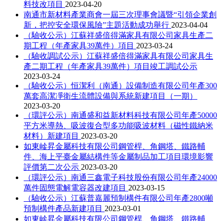
料技改項目
2023-04-20
南通市新材料產業商會一屆三次理事會議暨“引領企業創
新，把控安全環保風險”主題活動成功舉行
2023-04-04
（驗收公示）江蘇祥盛倍得滿家具有限公司家具生產二
期工程（年產家具39萬件）項目
2023-03-24
（驗收調試公示）江蘇祥盛倍得滿家具有限公司家具生
產二期工程（年產家具39萬件）項目竣工調試公示
2023-03-24
（驗收公示）恒潔利（南通）設備制造有限公司年產300
萬套高潔凈衛生流體設備與系統新建項目（一期）
2023-03-20
（環評公示）南通盛和益新材料科技有限公司年產50000
平方米導熱、吸波復合型多功能吸波材料（磁性鐵納米
材料）新建項目
2023-03-20
如東崯昇金屬科技有限公司鋼管桿、角鋼塔、鐵路輔
件、海上平臺金屬結構件等金屬制品加工項目環境影響
評價第二次公示
2023-03-20
（環評公示）南通三鑫電子科技股份有限公司年產24000
萬件固態電解電容器改建項目
2023-03-15
（驗收公示）江蘇普嘉麗預制構件有限公司年產2800噸
預制構件產品新建項目
2023-03-01
如東崯昇金屬科技有限公司鋼管桿、角鋼塔、鐵路輔