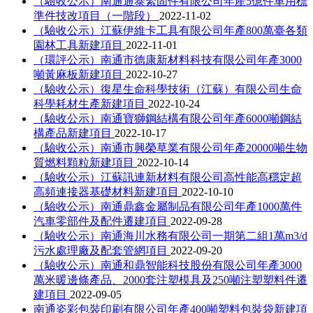
（驗收公示）南通通泰緊固件有限公司年產5億件車用標
準件技改項目（一階段）
2022-11-02
（驗收公示）江蘇伊維卡工具有限公司年產800萬臺各類
園林工具新建項目
2022-11-01
（環評公示）南通市德康新材料科技有限公司年產3000
噸黃麻板新建項目
2022-10-27
（驗收公示）復星生命科學技術（江蘇）有限公司生命
科學耗材生產新建項目
2022-10-24
（驗收公示）南通寶獅鋼結構有限公司年產6000噸鋼結
構產品新建項目
2022-10-17
（驗收公示）南通市興榮草業有限公司年產20000噸生物
質燃料顆粒新建項目
2022-10-14
（驗收公示）江蘇訊連新材料有限公司高性能高穩定超
高頻連接器基礎材料新建項目
2022-10-10
（驗收公示）南通鼎鑫金屬制品有限公司年產1000萬件
汽車零部件及配件遷建項目
2022-09-28
（驗收公示）南通海川水務有限公司一期第二組1萬m3/d
污水處理廠及配套管網項目
2022-09-20
（驗收公示）南通和鼎智能科技股份有限公司年產3000
萬米暖邊條產品、2000套注塑模具及250噸注塑塑料件遷
建項目
2022-09-05
南通姿彩包裝印刷有限公司年產400噸塑料包裝袋新建項