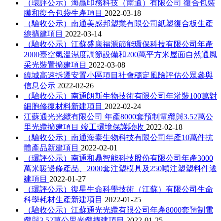
（環評公示）海贏印務科技（南通）有限公司 復合包裝
膜和復合包袋生產項目
2022-03-18
（驗收公示）南通美感邦塑業有限公司紙塑復合板生產
線擴建項目
2022-03-14
（驗收公示）江蘇盛康福源節能環保科技有限公司年產
2000臺空氣溫濕度調節設備和200萬平方米屋面自然通風
采光裝置擴建項目
2022-03-08
繞城高速拆遷安置小區項目社會穩定風險評估公眾參與
信息公示
2022-02-26
（驗收公示）南通朗斯生物技術有限公司年灌裝100萬對
細胞修復材料新建項目
2022-02-24
江蘇通光光纜有限公司 年產8000套預制電纜與3.52萬公
里光纜擴建項目 竣工環境保護驗收
2022-02-18
（驗收公示）南通海泰生物科技有限公司年產10萬件抗
體產品新建項目
2022-02-01
（環評公示）南通和鼎智能科技股份有限公司年產3000
萬米暖邊條產品、2000套注塑模具及250噸注塑塑料件遷
建項目
2022-01-27
（環評公示）復星生命科學技術（江蘇）有限公司生命
科學耗材生產新建項目
2022-01-25
（驗收公示）江蘇通光光纜有限公司年產8000套預制電
纜與3.52萬公里光纜擴建項目
2022-01-25