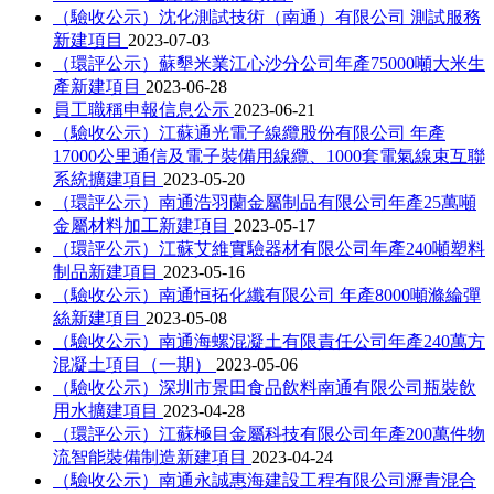
（驗收公示）沈化測試技術（南通）有限公司 測試服務
新建項目
2023-07-03
（環評公示）蘇墾米業江心沙分公司年產75000噸大米生
產新建項目
2023-06-28
員工職稱申報信息公示
2023-06-21
（驗收公示）江蘇通光電子線纜股份有限公司 年產
17000公里通信及電子裝備用線纜、1000套電氣線束互聯
系統擴建項目
2023-05-20
（環評公示）南通浩羽蘭金屬制品有限公司年產25萬噸
金屬材料加工新建項目
2023-05-17
（環評公示）江蘇艾維實驗器材有限公司年產240噸塑料
制品新建項目
2023-05-16
（驗收公示）南通恒拓化纖有限公司 年產8000噸滌綸彈
絲新建項目
2023-05-08
（驗收公示）南通海螺混凝土有限責任公司年產240萬方
混凝土項目（一期）
2023-05-06
（驗收公示）深圳市景田食品飲料南通有限公司瓶裝飲
用水擴建項目
2023-04-28
（環評公示）江蘇極目金屬科技有限公司年產200萬件物
流智能裝備制造新建項目
2023-04-24
（驗收公示）南通永誠惠海建設工程有限公司瀝青混合