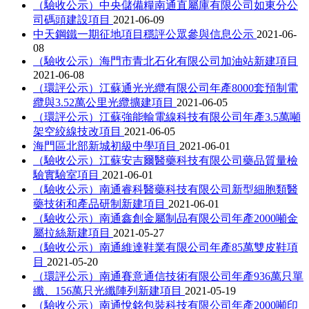
（驗收公示）中央儲備糧南通直屬庫有限公司如東分公
司碼頭建設項目
2021-06-09
中天鋼鐵一期征地項目穩評公眾參與信息公示
2021-06-
08
（驗收公示）海門市青北石化有限公司加油站新建項目
2021-06-08
（環評公示）江蘇通光光纜有限公司年產8000套預制電
纜與3.52萬公里光纜擴建項目
2021-06-05
（環評公示）江蘇強能輸電線科技有限公司年產3.5萬噸
架空絞線技改項目
2021-06-05
海門區北部新城初級中學項目
2021-06-01
（驗收公示）江蘇安吉爾醫藥科技有限公司藥品質量檢
驗實驗室項目
2021-06-01
（驗收公示）南通睿科醫藥科技有限公司新型細胞類醫
藥技術和產品研制新建項目
2021-06-01
（驗收公示）南通鑫創金屬制品有限公司年產2000噸金
屬拉絲新建項目
2021-05-27
（驗收公示）南通維達鞋業有限公司年產85萬雙皮鞋項
目
2021-05-20
（環評公示）南通賽意通信技術有限公司年產936萬只單
纖、156萬只光纖陣列新建項目
2021-05-19
（驗收公示）南通悅銘包裝科技有限公司年產2000噸印