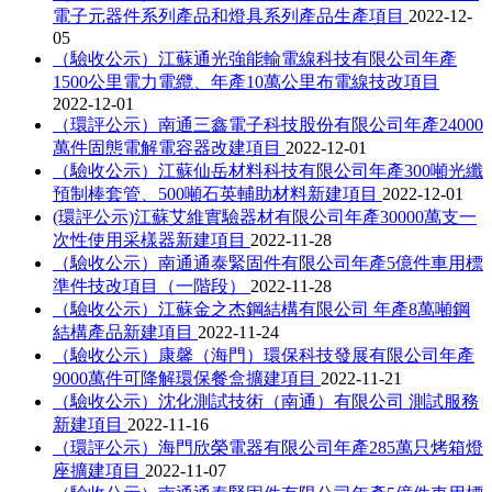
電子元器件系列產品和燈具系列產品生產項目
2022-12-
05
（驗收公示）江蘇通光強能輸電線科技有限公司年產
1500公里電力電纜、年產10萬公里布電線技改項目
2022-12-01
（環評公示）南通三鑫電子科技股份有限公司年產24000
萬件固態電解電容器改建項目
2022-12-01
（驗收公示）江蘇仙岳材料科技有限公司年產300噸光纖
預制棒套管、500噸石英輔助材料新建項目
2022-12-01
(環評公示)江蘇艾維實驗器材有限公司年產30000萬支一
次性使用采樣器新建項目
2022-11-28
（驗收公示）南通通泰緊固件有限公司年產5億件車用標
準件技改項目（一階段）
2022-11-28
（驗收公示）江蘇金之杰鋼結構有限公司 年產8萬噸鋼
結構產品新建項目
2022-11-24
（驗收公示）康馨（海門）環保科技發展有限公司年產
9000萬件可降解環保餐盒擴建項目
2022-11-21
（驗收公示）沈化測試技術（南通）有限公司 測試服務
新建項目
2022-11-16
（環評公示）海門欣榮電器有限公司年產285萬只烤箱燈
座擴建項目
2022-11-07