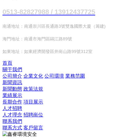
0513-82827988 / 13912437725
南通地址：南通崇川區長通路3號雙逸國際大廈（籌建)
海門地址：南通市海門區鷗江路89號
如東地址：如東經濟開發區井崗山路99號312室
首頁
關于我們
公司簡介
企業文化
公司環境
業務范圍
新聞資訊
新聞動態
政策法規
業績展示
長期合作
項目展示
人才招聘
人才理念
招聘崗位
聯系我們
聯系方式
客戶留言