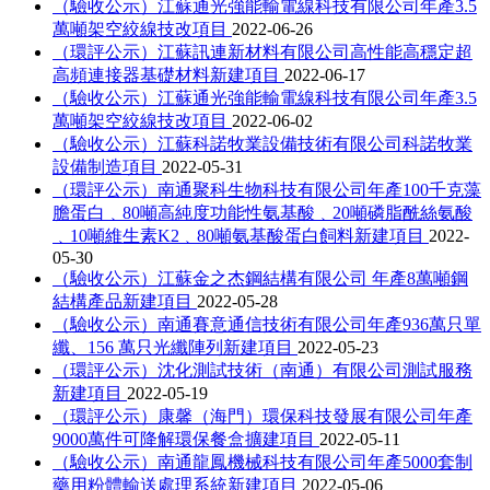
（驗收公示）江蘇通光強能輸電線科技有限公司年產3.5
萬噸架空絞線技改項目
2022-06-26
（環評公示）江蘇訊連新材料有限公司高性能高穩定超
高頻連接器基礎材料新建項目
2022-06-17
（驗收公示）江蘇通光強能輸電線科技有限公司年產3.5
萬噸架空絞線技改項目
2022-06-02
（驗收公示）江蘇科諾牧業設備技術有限公司科諾牧業
設備制造項目
2022-05-31
（環評公示）南通聚科生物科技有限公司年產100千克藻
膽蛋白﹑80噸高純度功能性氨基酸﹑20噸磷脂酰絲氨酸
﹑10噸維生素K2﹑80噸氨基酸蛋白飼料新建項目
2022-
05-30
（驗收公示）江蘇金之杰鋼結構有限公司 年產8萬噸鋼
結構產品新建項目
2022-05-28
（驗收公示）南通賽意通信技術有限公司年產936萬只單
纖、156 萬只光纖陣列新建項目
2022-05-23
（環評公示）沈化測試技術（南通）有限公司測試服務
新建項目
2022-05-19
（環評公示）康馨（海門）環保科技發展有限公司年產
9000萬件可降解環保餐盒擴建項目
2022-05-11
（驗收公示）南通龍鳳機械科技有限公司年產5000套制
藥用粉體輸送處理系統新建項目
2022-05-06