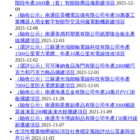
階段年產2000臺（套）智能除塵設備新建項目
2021-12-
09
（驗收公示）南通臣昊機電設備有限公司年產50萬臺工
業機器人用全數字智能型交流伺服電動機新建項目
2021-12-06
（驗收公示）南通美感邦塑業有限公司紙塑復合板生產
線擴建項目
2021-12-03
（環評公示）江蘇通光強能輸電線科技有限公司年產
1500公里電力電纜、年產10萬公里布電線技改項目
2021-12-02
（環評公示）可可琳納食品海門有限公司年產2000噸巧
克力和巧克力飾品擴建項目
2021-12-01
（驗收公示）江蘇通光強能輸電線科技有限公司年產
7000公里防火電纜新建項目
2021-12-01
（驗收公示）南通海邁五金有限公司年產24萬片PVC掛
板擴建項目
2021-11-28
（驗收公示）南通順星農副產品有限公司年產3000噸蔬
菜速凍及200噸速凍水餃擴建項目
2021-11-09
（驗收公示）南通市卡博碳制品有限公司年產150萬付碳
刷遷建項目
2021-11-07
生活性廢棄物壓縮站項目社會穩定風險評估公眾參與信
息公示
2021-11-05