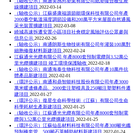
（驗收公示）南通美感邦塑業有限公司紙塑復合板生產
線擴建項目
2022-03-14
（驗收公示）江蘇盛康福源節能環保科技有限公司年產
2000臺空氣溫濕度調節設備和200萬平方米屋面自然通風
采光裝置擴建項目
2022-03-08
繞城高速拆遷安置小區項目社會穩定風險評估公眾參與
信息公示
2022-02-26
（驗收公示）南通朗斯生物技術有限公司年灌裝100萬對
細胞修復材料新建項目
2022-02-24
江蘇通光光纜有限公司 年產8000套預制電纜與3.52萬公
里光纜擴建項目 竣工環境保護驗收
2022-02-18
（驗收公示）南通海泰生物科技有限公司年產10萬件抗
體產品新建項目
2022-02-01
（環評公示）南通和鼎智能科技股份有限公司年產3000
萬米暖邊條產品、2000套注塑模具及250噸注塑塑料件遷
建項目
2022-01-27
（環評公示）復星生命科學技術（江蘇）有限公司生命
科學耗材生產新建項目
2022-01-25
（驗收公示）江蘇通光光纜有限公司年產8000套預制電
纜與3.52萬公里光纜擴建項目
2022-01-25
（環評公示）江蘇仙岳材料科技有限公司年產300噸光纖
預制棒套管、500噸石英輔助材料新建項目
2022-01-24