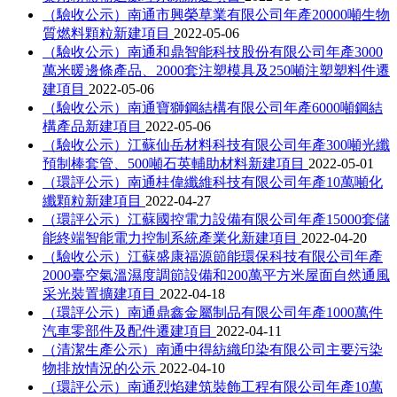
（驗收公示）南通市興榮草業有限公司年產20000噸生物
質燃料顆粒新建項目
2022-05-06
（驗收公示）南通和鼎智能科技股份有限公司年產3000
萬米暖邊條產品、2000套注塑模具及250噸注塑塑料件遷
建項目
2022-05-06
（驗收公示）南通寶獅鋼結構有限公司年產6000噸鋼結
構產品新建項目
2022-05-06
（驗收公示）江蘇仙岳材料科技有限公司年產300噸光纖
預制棒套管、500噸石英輔助材料新建項目
2022-05-01
（環評公示）南通桂偉纖維科技有限公司年產10萬噸化
纖顆粒新建項目
2022-04-27
（環評公示）江蘇國控電力設備有限公司年產15000套儲
能終端智能電力控制系統產業化新建項目
2022-04-20
（驗收公示）江蘇盛康福源節能環保科技有限公司年產
2000臺空氣溫濕度調節設備和200萬平方米屋面自然通風
采光裝置擴建項目
2022-04-18
（環評公示）南通鼎鑫金屬制品有限公司年產1000萬件
汽車零部件及配件遷建項目
2022-04-11
（清潔生產公示）南通中得紡織印染有限公司主要污染
物排放情況的公示
2022-04-10
（環評公示）南通烈焰建筑裝飾工程有限公司年產10萬