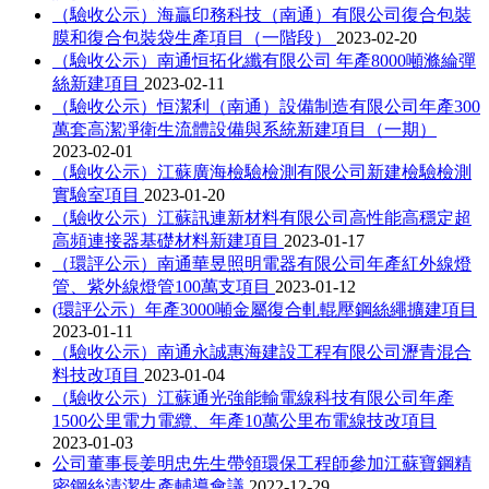
（驗收公示）海贏印務科技（南通）有限公司復合包裝
膜和復合包裝袋生產項目（一階段）
2023-02-20
（驗收公示）南通恒拓化纖有限公司 年產8000噸滌綸彈
絲新建項目
2023-02-11
（驗收公示）恒潔利（南通）設備制造有限公司年產300
萬套高潔凈衛生流體設備與系統新建項目（一期）
2023-02-01
（驗收公示）江蘇廣海檢驗檢測有限公司新建檢驗檢測
實驗室項目
2023-01-20
（驗收公示）江蘇訊連新材料有限公司高性能高穩定超
高頻連接器基礎材料新建項目
2023-01-17
（環評公示）南通華昱照明電器有限公司年產紅外線燈
管、紫外線燈管100萬支項目
2023-01-12
(環評公示）年產3000噸金屬復合軋輥壓鋼絲繩擴建項目
2023-01-11
（驗收公示）南通永誠惠海建設工程有限公司瀝青混合
料技改項目
2023-01-04
（驗收公示）江蘇通光強能輸電線科技有限公司年產
1500公里電力電纜、年產10萬公里布電線技改項目
2023-01-03
公司董事長姜明忠先生帶領環保工程師參加江蘇寶鋼精
密鋼絲清潔生產輔導會議
2022-12-29