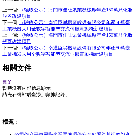
上一個
:
（驗收公示）海門市佳旺泵業機械廠年產150萬只化妝
瓶蓋改建項目
下一個
:
（驗收公示）南通臣昊機電設備有限公司年產50萬臺
工業機器人用全數字智能型交流伺服電動機新建項目
上一個
:
（驗收公示）海門市佳旺泵業機械廠年產150萬只化妝
瓶蓋改建項目
下一個
:
（驗收公示）南通臣昊機電設備有限公司年產50萬臺
工業機器人用全數字智能型交流伺服電動機新建項目
相關文件
更多
暫時沒有內容信息顯示
請先在網站后臺添加數據記錄。
相關資訊
標題：
公司作為平謙國際產業園的環保安全顧問為其招商部進