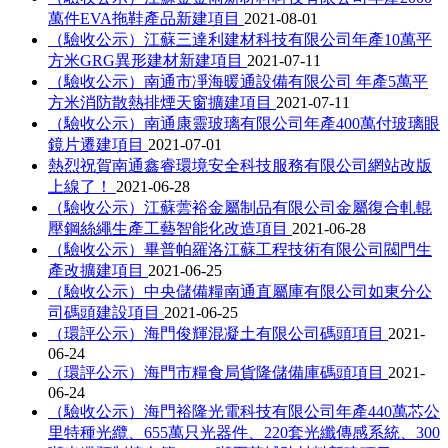
萬件EVA拖鞋產品新建項目
2021-08-01
（驗收公示）江蘇三達利建材科技有限公司年產10萬平
方米GRG異形建材新建項目
2021-07-11
（驗收公示）南通市凈海暖通設備有限公司 年產5萬平
方米消防散熱排煙天窗擴建項目
2021-07-11
（驗收公示）南通康靈玻璃有限公司年產400萬付玻璃眼
鏡片遷建項目
2021-07-01
熱烈祝賀南通鑫睿環境安全科技服務有限公司網站改版
上線了！
2021-06-28
（驗收公示）江蘇蕓裕金屬制品有限公司金屬復合軋輥
壓鋼絲繩生產工藝智能化改造項目
2021-06-28
（驗收公示）畢普帕羅洛江蘇工程技術有限公司閥門生
產改擴建項目
2021-06-25
（驗收公示）中央儲備糧南通直屬庫有限公司如東分公
司碼頭建設項目
2021-06-25
（環評公示）海門俊輝混凝土有限公司碼頭項目
2021-
06-24
（環評公示）海門市糧食局貨隆儲備庫碼頭項目
2021-
06-24
（驗收公示）海門裕隆光電科技有限公司年產440萬芯公
里特種光纜、655萬只光器件、220套光纖傳感系統、300