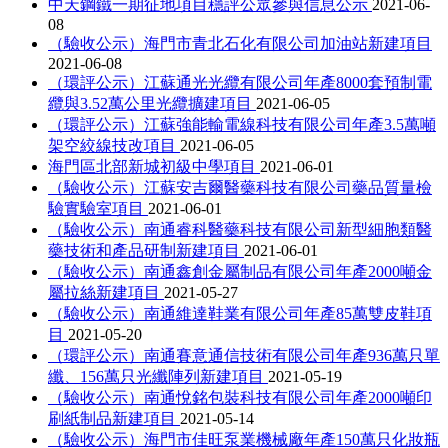
中天鋼鐵一期征地項目穩評公眾參與信息公示
2021-06-
08
（驗收公示）海門市青北石化有限公司加油站新建項目
2021-06-08
（環評公示）江蘇通光光纜有限公司年產8000套預制電
纜與3.52萬公里光纜擴建項目
2021-06-05
（環評公示）江蘇強能輸電線科技有限公司年產3.5萬噸
架空絞線技改項目
2021-06-05
海門區北部新城初級中學項目
2021-06-01
（驗收公示）江蘇安吉爾醫藥科技有限公司藥品質量檢
驗實驗室項目
2021-06-01
（驗收公示）南通睿科醫藥科技有限公司新型細胞類醫
藥技術和產品研制新建項目
2021-06-01
（驗收公示）南通鑫創金屬制品有限公司年產2000噸金
屬拉絲新建項目
2021-05-27
（驗收公示）南通維達鞋業有限公司年產85萬雙皮鞋項
目
2021-05-20
（環評公示）南通賽意通信技術有限公司年產936萬只單
纖、156萬只光纖陣列新建項目
2021-05-19
（驗收公示）南通悅銘包裝科技有限公司年產2000噸印
刷紙制品新建項目
2021-05-14
（驗收公示）海門市佳旺泵業機械廠年產150萬只化妝瓶