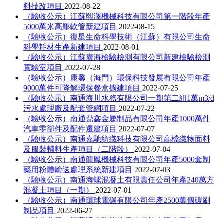
料技改項目
2022-08-22
（驗收公示）江蘇熙澤機械科技有限公司第一階段年產
5000萬米高壓軟管新建項目
2022-08-15
（驗收公示）復星生命科學技術（江蘇）有限公司生命
科學耗材生產新建項目
2022-08-01
（驗收公示）江蘇廣海檢驗檢測有限公司新建檢驗檢測
實驗室項目
2022-07-28
（驗收公示）康馨（海門）環保科技發展有限公司年產
9000萬件可降解環保餐盒擴建項目
2022-07-25
（驗收公示）南通海川水務有限公司一期第二組1萬m3/d
污水處理廠及配套管網項目
2022-07-22
（驗收公示）南通鼎鑫金屬制品有限公司年產1000萬件
汽車零部件及配件遷建項目
2022-07-07
（驗收公示）南通嘉馳紡織科技有限公司高檔織物面料
及服裝輔料生產項目（二階段）
2022-07-04
（驗收公示）南通龍鳳機械科技有限公司年產5000套制
藥用粉體輸送處理系統新建項目
2022-07-03
（驗收公示）南通海螺混凝土有限責任公司年產240萬方
混凝土項目（一期）
2022-07-01
（驗收公示）南通環球電碳有限公司年產2500萬個碳刷
制品項目
2022-06-27