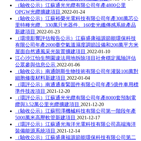
（驗收公示）江蘇通光光纜有限公司年產4800公里
OPGW光纜擴建項目
2022-01-24
（驗收公示）江蘇裕榮光電科技有限公司年產300萬芯公
里特種光纜、330萬只光器件、160套光纖傳感系統產品
新建項目
2022-01-23
（環境影響評估報告公示）江蘇盛康福源節能環保科技
有限公司年產2000臺空氣溫濕度調節設備和200萬平方米
屋面自然通風采光裝置擴建項目
2022-01-10
江心沙江怡生態園違法用地拆除項目社會穩定風險評估
公眾參與信息公示
2022-01-06
（驗收公示）南通朗斯生物技術有限公司年灌裝100萬對
細胞修復材料新建項目
2022-01-04
（環評公示）南通通泰緊固件有限公司年產5億件車用標
準件技改項目
2021-12-20
（環評公示）江蘇通光光纜有限公司年產8000套預制電
纜與3.52萬公里光纜擴建項目
2021-12-20
（驗收公示）江蘇熙澤機械科技有限公司第一階段年產
5000萬米高壓軟管新建項目
2021-12-17
（環評公示）江蘇通光海洋光電科技有限公司高端海洋
裝備能源系統項目
2021-12-14
（驗收公示）江蘇盛康福源節能環保科技有限公司第二