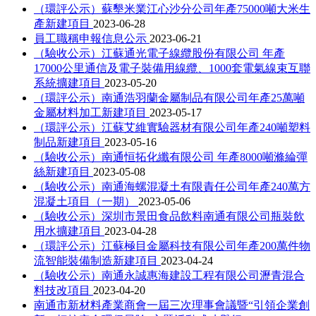
（環評公示）蘇墾米業江心沙分公司年產75000噸大米生
產新建項目
2023-06-28
員工職稱申報信息公示
2023-06-21
（驗收公示）江蘇通光電子線纜股份有限公司 年產
17000公里通信及電子裝備用線纜、1000套電氣線束互聯
系統擴建項目
2023-05-20
（環評公示）南通浩羽蘭金屬制品有限公司年產25萬噸
金屬材料加工新建項目
2023-05-17
（環評公示）江蘇艾維實驗器材有限公司年產240噸塑料
制品新建項目
2023-05-16
（驗收公示）南通恒拓化纖有限公司 年產8000噸滌綸彈
絲新建項目
2023-05-08
（驗收公示）南通海螺混凝土有限責任公司年產240萬方
混凝土項目（一期）
2023-05-06
（驗收公示）深圳市景田食品飲料南通有限公司瓶裝飲
用水擴建項目
2023-04-28
（環評公示）江蘇極目金屬科技有限公司年產200萬件物
流智能裝備制造新建項目
2023-04-24
（驗收公示）南通永誠惠海建設工程有限公司瀝青混合
料技改項目
2023-04-20
南通市新材料產業商會一屆三次理事會議暨“引領企業創