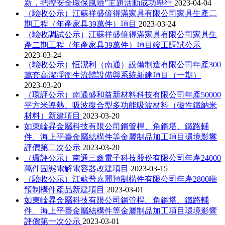
新，把控安全環保風險”主題活動成功舉行
2023-04-04
（驗收公示）江蘇祥盛倍得滿家具有限公司家具生產二
期工程（年產家具39萬件）項目
2023-03-24
（驗收調試公示）江蘇祥盛倍得滿家具有限公司家具生
產二期工程（年產家具39萬件）項目竣工調試公示
2023-03-24
（驗收公示）恒潔利（南通）設備制造有限公司年產300
萬套高潔凈衛生流體設備與系統新建項目（一期）
2023-03-20
（環評公示）南通盛和益新材料科技有限公司年產50000
平方米導熱、吸波復合型多功能吸波材料（磁性鐵納米
材料）新建項目
2023-03-20
如東崯昇金屬科技有限公司鋼管桿、角鋼塔、鐵路輔
件、海上平臺金屬結構件等金屬制品加工項目環境影響
評價第二次公示
2023-03-20
（環評公示）南通三鑫電子科技股份有限公司年產24000
萬件固態電解電容器改建項目
2023-03-15
（驗收公示）江蘇普嘉麗預制構件有限公司年產2800噸
預制構件產品新建項目
2023-03-01
如東崯昇金屬科技有限公司鋼管桿、角鋼塔、鐵路輔
件、海上平臺金屬結構件等金屬制品加工項目環境影響
評價第一次公示
2023-03-01