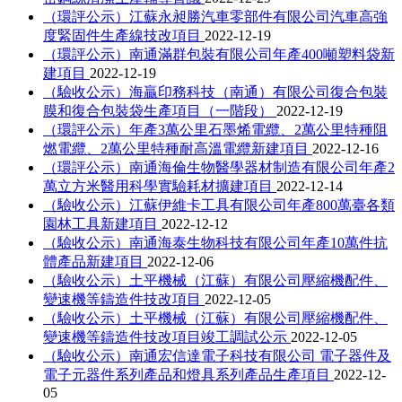
（環評公示）江蘇永昶勝汽車零部件有限公司汽車高強
度緊固件生產線技改項目
2022-12-19
（環評公示）南通滿群包裝有限公司年產400噸塑料袋新
建項目
2022-12-19
（驗收公示）海贏印務科技（南通）有限公司復合包裝
膜和復合包裝袋生產項目（一階段）
2022-12-19
（環評公示）年產3萬公里石墨烯電纜、2萬公里特種阻
燃電纜、2萬公里特種耐高溫電纜新建項目
2022-12-16
（環評公示）南通海倫生物醫學器材制造有限公司年產2
萬立方米醫用科學實驗耗材擴建項目
2022-12-14
（驗收公示）江蘇伊維卡工具有限公司年產800萬臺各類
園林工具新建項目
2022-12-12
（驗收公示）南通海泰生物科技有限公司年產10萬件抗
體產品新建項目
2022-12-06
（驗收公示）土平機械（江蘇）有限公司壓縮機配件、
變速機等鑄造件技改項目
2022-12-05
（驗收公示）土平機械（江蘇）有限公司壓縮機配件、
變速機等鑄造件技改項目竣工調試公示
2022-12-05
（驗收公示）南通宏信達電子科技有限公司 電子器件及
電子元器件系列產品和燈具系列產品生產項目
2022-12-
05