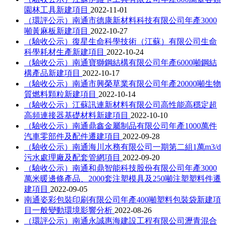
園林工具新建項目
2022-11-01
（環評公示）南通市德康新材料科技有限公司年產3000
噸黃麻板新建項目
2022-10-27
（驗收公示）復星生命科學技術（江蘇）有限公司生命
科學耗材生產新建項目
2022-10-24
（驗收公示）南通寶獅鋼結構有限公司年產6000噸鋼結
構產品新建項目
2022-10-17
（驗收公示）南通市興榮草業有限公司年產20000噸生物
質燃料顆粒新建項目
2022-10-14
（驗收公示）江蘇訊連新材料有限公司高性能高穩定超
高頻連接器基礎材料新建項目
2022-10-10
（驗收公示）南通鼎鑫金屬制品有限公司年產1000萬件
汽車零部件及配件遷建項目
2022-09-28
（驗收公示）南通海川水務有限公司一期第二組1萬m3/d
污水處理廠及配套管網項目
2022-09-20
（驗收公示）南通和鼎智能科技股份有限公司年產3000
萬米暖邊條產品、2000套注塑模具及250噸注塑塑料件遷
建項目
2022-09-05
南通姿彩包裝印刷有限公司年產400噸塑料包裝袋新建項
目一般變動環境影響分析
2022-08-26
（環評公示）南通永誠惠海建設工程有限公司瀝青混合