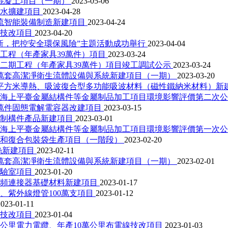
方混凝土項目（一期）
2023-05-06
用水擴建項目
2023-04-28
物流智能裝備制造新建項目
2023-04-24
料技改項目
2023-04-20
新，把控安全環保風險”主題活動成功舉行
2023-04-04
工程（年產家具39萬件）項目
2023-03-24
二期工程（年產家具39萬件）項目竣工調試公示
2023-03-24
0萬套高潔凈衛生流體設備與系統新建項目（一期）
2023-03-20
0平方米導熱、吸波復合型多功能吸波材料（磁性鐵納米材料）新
、海上平臺金屬結構件等金屬制品加工項目環境影響評價第二次
0萬件固態電解電容器改建項目
2023-03-15
預制構件產品新建項目
2023-03-01
、海上平臺金屬結構件等金屬制品加工項目環境影響評價第一次
膜和復合包裝袋生產項目（一階段）
2023-02-20
絲新建項目
2023-02-11
0萬套高潔凈衛生流體設備與系統新建項目（一期）
2023-02-01
實驗室項目
2023-01-20
高頻連接器基礎材料新建項目
2023-01-17
、紫外線燈管100萬支項目
2023-01-12
2023-01-11
料技改項目
2023-01-04
0公里電力電纜、年產10萬公里布電線技改項目
2023-01-03