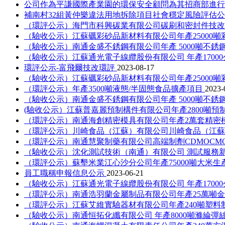
公司作為平謙國際產業園的環保安全顧問為其招商部進
補南村32組黃仲樂違法用地拆除項目社會穩定風險評估
（環評公示）海門市科興碳業有限公司碳刷和密封件技
（驗收公示）江蘇礪彩砂品新材料有限公司年產25000噸
（驗收公示）南通金盛不銹鋼有限公司年產 5000噸不
（驗收公示）江蘇通光電子線纜股份有限公司 年產1700
環評公示-富飛爾技改環評
2023-08-17
（驗收公示）江蘇礪彩砂品新材料有限公司年產25000噸
（環評公示）年產3500噸液態/半固態食品擴產項目
2023-
（驗收公示）南通金盛不銹鋼有限公司年產 5000噸不
(驗收公示）江蘇普嘉麗預制構件有限公司年產2800噸
（環評公示）南通海創精密模具有限公司年產2萬套精密
（環評公示）川崎食品（江蘇）有限公司川崎食品（江蘇
（環評公示）南通慧聚制藥有限公司高端制劑CDMOCM
（驗收公示）沈化測試技術（南通）有限公司 測試服務
（環評公示）蘇墾米業江心沙分公司年產75000噸大米
員工職稱申報信息公示
2023-06-21
（驗收公示）江蘇通光電子線纜股份有限公司 年產1700
（環評公示）南通浩羽蘭金屬制品有限公司年產25萬噸
（環評公示）江蘇艾維實驗器材有限公司年產240噸塑料
（驗收公示）南通恒拓化纖有限公司 年產8000噸滌綸彈