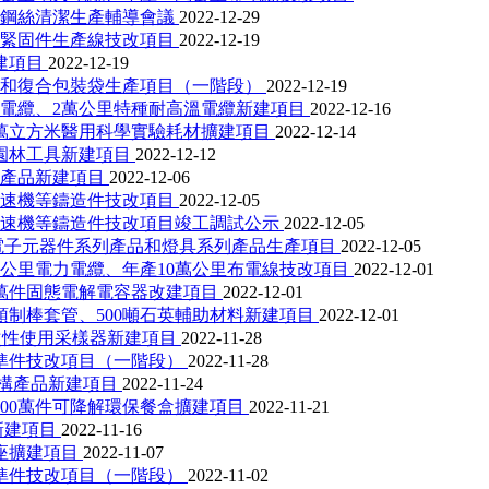
密鋼絲清潔生產輔導會議
2022-12-29
度緊固件生產線技改項目
2022-12-19
建項目
2022-12-19
膜和復合包裝袋生產項目（一階段）
2022-12-19
燃電纜、2萬公里特種耐高溫電纜新建項目
2022-12-16
萬立方米醫用科學實驗耗材擴建項目
2022-12-14
類園林工具新建項目
2022-12-12
體產品新建項目
2022-12-06
變速機等鑄造件技改項目
2022-12-05
變速機等鑄造件技改項目竣工調試公示
2022-12-05
電子元器件系列產品和燈具系列產品生產項目
2022-12-05
0公里電力電纜、年產10萬公里布電線技改項目
2022-12-01
0萬件固態電解電容器改建項目
2022-12-01
預制棒套管、500噸石英輔助材料新建項目
2022-12-01
一次性使用采樣器新建項目
2022-11-28
準件技改項目（一階段）
2022-11-28
結構產品新建項目
2022-11-24
00萬件可降解環保餐盒擴建項目
2022-11-21
新建項目
2022-11-16
座擴建項目
2022-11-07
準件技改項目（一階段）
2022-11-02