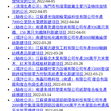
放情況的公示
2022-04-05
（清潔生產公示）海門市包場電鍍廠主要污染物排放情
況的公示
2022-04-05
（驗收公示）江蘇通光強能輸電線科技有限公司年產
7000公里防火電纜新建項目
2022-04-04
（驗收公示）南通賽意通信技術有限公司年產936萬只單
纖、156 萬只光纖陣列新建項目
2022-04-01
（環評公示）南通恒拓化纖有限公司年產8000噸滌綸彈
絲新建項目
2022-03-28
（驗收公示）江蘇展志建筑工程有限公司年產8000噸鋼
結構產品新建項目
2022-03-28
（驗收公示）江蘇藝北木業有限公司年產200萬平方米實
木、紅木等高檔板材新建項目
2022-03-28
（環評公示）江蘇國控電力設備有限公司年產15000套儲
能終端智能電力控制系統產業化新建項目
2022-03-23
（環評公示）海贏印務科技（南通）有限公司 復合包裝
膜和復合包袋生產項目
2022-03-18
（驗收公示）南通美感邦塑業有限公司紙塑復合板生產
線擴建項目
2022-03-14
（驗收公示）江蘇盛康福源節能環保科技有限公司年產
2000臺空氣溫濕度調節設備和200萬平方米屋面自然通風
采光裝置擴建項目
2022-03-08