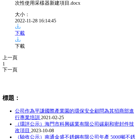
次性使用采樣器新建項目
.docx
大小：
2022-11-28 16:14:45
下載
下載
上一頁
1
下一頁
相關資訊
標題：
公司作為平謙國際產業園的環保安全顧問為其招商部進
行專業培訓
2021-02-25
（環評公示）海門市科興碳業有限公司碳刷和密封件技
改項目
2023-10-08
（驗收公示）南通金盛不銹鋼有限公司年產 5000噸不銹