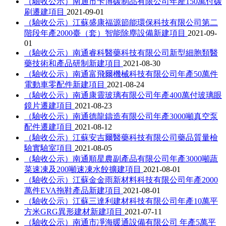
（驗收公示）南通市卡博碳制品有限公司年產150萬付碳
刷遷建項目
2021-09-01
（驗收公示）江蘇盛康福源節能環保科技有限公司第二
階段年產2000臺（套）智能除塵設備新建項目
2021-09-
01
（驗收公示）南通睿科醫藥科技有限公司新型細胞類醫
藥技術和產品研制新建項目
2021-08-30
（驗收公示）南通富飛爾機械科技有限公司年產50萬件
電動車零配件新建項目
2021-08-24
（驗收公示）南通康靈玻璃有限公司年產400萬付玻璃眼
鏡片遷建項目
2021-08-23
（驗收公示）南通德龍鑄造有限公司年產3000噸真空泵
配件遷建項目
2021-08-12
（驗收公示）江蘇安吉爾醫藥科技有限公司藥品質量檢
驗實驗室項目
2021-08-05
（驗收公示）南通順星農副產品有限公司年產3000噸蔬
菜速凍及200噸速凍水餃擴建項目
2021-08-01
（驗收公示）江蘇金金雨新材料科技有限公司年產2000
萬件EVA拖鞋產品新建項目
2021-08-01
（驗收公示）江蘇三達利建材科技有限公司年產10萬平
方米GRG異形建材新建項目
2021-07-11
（驗收公示）南通市凈海暖通設備有限公司 年產5萬平