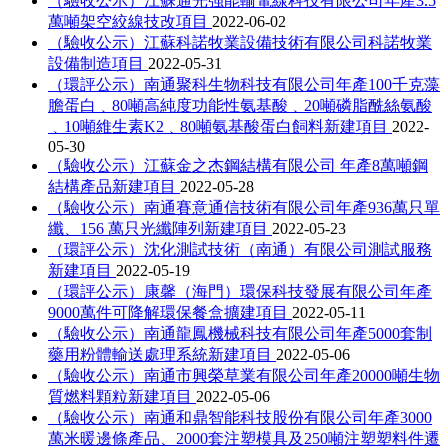
（驗收公示）江蘇通光強能輸電線科技有限公司年產3.5
萬噸架空絞線技改項目
2022-06-02
（驗收公示）江蘇科諾牧業設備技術有限公司科諾牧業
設備制造項目
2022-05-31
（環評公示）南通聚科生物科技有限公司年產100千克藻
膽蛋白﹑80噸高純度功能性氨基酸﹑20噸磷脂酰絲氨酸
﹑10噸維生素K2﹑80噸氨基酸蛋白飼料新建項目
2022-
05-30
（驗收公示）江蘇金之杰鋼結構有限公司 年產8萬噸鋼
結構產品新建項目
2022-05-28
（驗收公示）南通賽意通信技術有限公司年產936萬只單
纖、156 萬只光纖陣列新建項目
2022-05-23
（環評公示）沈化測試技術（南通）有限公司測試服務
新建項目
2022-05-19
（環評公示）康馨（海門）環保科技發展有限公司年產
9000萬件可降解環保餐盒擴建項目
2022-05-11
（驗收公示）南通龍鳳機械科技有限公司年產5000套制
藥用粉體輸送處理系統新建項目
2022-05-06
（驗收公示）南通市興榮草業有限公司年產20000噸生物
質燃料顆粒新建項目
2022-05-06
（驗收公示）南通和鼎智能科技股份有限公司年產3000
萬米暖邊條產品、2000套注塑模具及250噸注塑塑料件遷