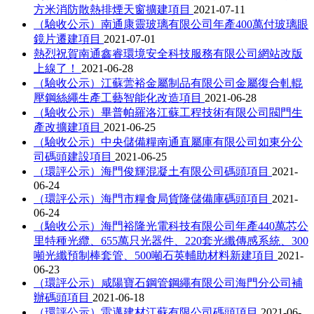
方米消防散熱排煙天窗擴建項目
2021-07-11
（驗收公示）南通康靈玻璃有限公司年產400萬付玻璃眼
鏡片遷建項目
2021-07-01
熱烈祝賀南通鑫睿環境安全科技服務有限公司網站改版
上線了！
2021-06-28
（驗收公示）江蘇蕓裕金屬制品有限公司金屬復合軋輥
壓鋼絲繩生產工藝智能化改造項目
2021-06-28
（驗收公示）畢普帕羅洛江蘇工程技術有限公司閥門生
產改擴建項目
2021-06-25
（驗收公示）中央儲備糧南通直屬庫有限公司如東分公
司碼頭建設項目
2021-06-25
（環評公示）海門俊輝混凝土有限公司碼頭項目
2021-
06-24
（環評公示）海門市糧食局貨隆儲備庫碼頭項目
2021-
06-24
（驗收公示）海門裕隆光電科技有限公司年產440萬芯公
里特種光纜、655萬只光器件、220套光纖傳感系統、300
噸光纖預制棒套管、500噸石英輔助材料新建項目
2021-
06-23
（環評公示）咸陽寶石鋼管鋼繩有限公司海門分公司補
辦碼頭項目
2021-06-18
（環評公示）雷邁建材江蘇有限公司碼頭項目
2021-06-