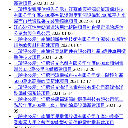
新建項目
2022-01-23
（環境影響評估報告公示）江蘇盛康福源節能環保科技
有限公司年產2000臺空氣溫濕度調節設備和200萬平方米
屋面自然通風采光裝置擴建項目
2022-01-10
江心沙江怡生態園違法用地拆除項目社會穩定風險評估
公眾參與信息公示
2022-01-06
（驗收公示）南通朗斯生物技術有限公司年灌裝100萬對
細胞修復材料新建項目
2022-01-04
（環評公示）南通通泰緊固件有限公司年產5億件車用標
準件技改項目
2021-12-20
（環評公示）江蘇通光光纜有限公司年產8000套預制電
纜與3.52萬公里光纜擴建項目
2021-12-20
（驗收公示）江蘇熙澤機械科技有限公司第一階段年產
5000萬米高壓軟管新建項目
2021-12-17
（環評公示）江蘇通光海洋光電科技有限公司高端海洋
裝備能源系統項目
2021-12-14
（驗收公示）江蘇盛康福源節能環保科技有限公司第二
階段年產2000臺（套）智能除塵設備新建項目
2021-12-
09
（驗收公示）南通臣昊機電設備有限公司年產50萬臺工
業機器人用全數字智能型交流伺服電動機新建項目