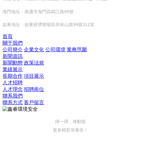
海門地址：南通市海門區鷗江路89號
如東地址：如東經濟開發區井崗山路99號312室
首頁
關于我們
公司簡介
企業文化
公司環境
業務范圍
新聞資訊
新聞動態
政策法規
業績展示
長期合作
項目展示
人才招聘
人才理念
招聘崗位
聯系我們
聯系方式
客戶留言
掃一掃，移動版
更多精彩等著你！