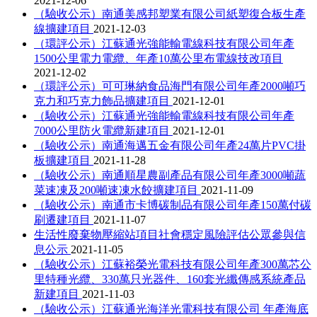
2021-12-06
（驗收公示）南通美感邦塑業有限公司紙塑復合板生產
線擴建項目
2021-12-03
（環評公示）江蘇通光強能輸電線科技有限公司年產
1500公里電力電纜、年產10萬公里布電線技改項目
2021-12-02
（環評公示）可可琳納食品海門有限公司年產2000噸巧
克力和巧克力飾品擴建項目
2021-12-01
（驗收公示）江蘇通光強能輸電線科技有限公司年產
7000公里防火電纜新建項目
2021-12-01
（驗收公示）南通海邁五金有限公司年產24萬片PVC掛
板擴建項目
2021-11-28
（驗收公示）南通順星農副產品有限公司年產3000噸蔬
菜速凍及200噸速凍水餃擴建項目
2021-11-09
（驗收公示）南通市卡博碳制品有限公司年產150萬付碳
刷遷建項目
2021-11-07
生活性廢棄物壓縮站項目社會穩定風險評估公眾參與信
息公示
2021-11-05
（驗收公示）江蘇裕榮光電科技有限公司年產300萬芯公
里特種光纜、330萬只光器件、160套光纖傳感系統產品
新建項目
2021-11-03
（驗收公示）江蘇通光海洋光電科技有限公司 年產海底