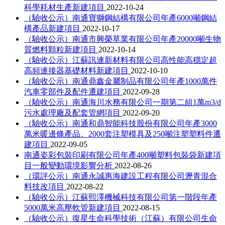
科學耗材生產新建項目
2022-10-24
（驗收公示）南通寶獅鋼結構有限公司年產6000噸鋼結
構產品新建項目
2022-10-17
（驗收公示）南通市興榮草業有限公司年產20000噸生物
質燃料顆粒新建項目
2022-10-14
（驗收公示）江蘇訊連新材料有限公司高性能高穩定超
高頻連接器基礎材料新建項目
2022-10-10
（驗收公示）南通鼎鑫金屬制品有限公司年產1000萬件
汽車零部件及配件遷建項目
2022-09-28
（驗收公示）南通海川水務有限公司一期第二組1萬m3/d
污水處理廠及配套管網項目
2022-09-20
（驗收公示）南通和鼎智能科技股份有限公司年產3000
萬米暖邊條產品、2000套注塑模具及250噸注塑塑料件遷
建項目
2022-09-05
南通姿彩包裝印刷有限公司年產400噸塑料包裝袋新建項
目一般變動環境影響分析
2022-08-26
（環評公示）南通永誠惠海建設工程有限公司瀝青混合
料技改項目
2022-08-22
（驗收公示）江蘇熙澤機械科技有限公司第一階段年產
5000萬米高壓軟管新建項目
2022-08-15
（驗收公示）復星生命科學技術（江蘇）有限公司生命