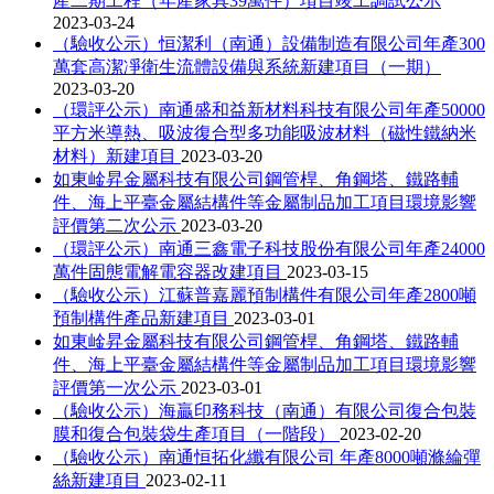
產二期工程（年產家具39萬件）項目竣工調試公示
2023-03-24
（驗收公示）恒潔利（南通）設備制造有限公司年產300
萬套高潔凈衛生流體設備與系統新建項目（一期）
2023-03-20
（環評公示）南通盛和益新材料科技有限公司年產50000
平方米導熱、吸波復合型多功能吸波材料（磁性鐵納米
材料）新建項目
2023-03-20
如東崯昇金屬科技有限公司鋼管桿、角鋼塔、鐵路輔
件、海上平臺金屬結構件等金屬制品加工項目環境影響
評價第二次公示
2023-03-20
（環評公示）南通三鑫電子科技股份有限公司年產24000
萬件固態電解電容器改建項目
2023-03-15
（驗收公示）江蘇普嘉麗預制構件有限公司年產2800噸
預制構件產品新建項目
2023-03-01
如東崯昇金屬科技有限公司鋼管桿、角鋼塔、鐵路輔
件、海上平臺金屬結構件等金屬制品加工項目環境影響
評價第一次公示
2023-03-01
（驗收公示）海贏印務科技（南通）有限公司復合包裝
膜和復合包裝袋生產項目（一階段）
2023-02-20
（驗收公示）南通恒拓化纖有限公司 年產8000噸滌綸彈
絲新建項目
2023-02-11