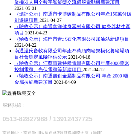
業機器人用全數字智能型交流伺服電動機新建項目
2021-05-01
（環評公示）南通市卡博碳制品有限公司年產150萬付碳
刷遷建項目
2021-04-27
（驗收公示）南通鑫洋健身器材有限公司 健身器材生產
項目
2021-04-23
（驗收公示）海門市青北石化有限公司加油站新建項目
2021-04-22
南通溫氏畜牧有限公司年產25萬頭肉豬規模化養豬場項
目社會穩定風險評估公示
2021-04-18
（驗收公示）江蘇寶建特種電纜有限公司年產4000萬米
控制電纜、光伏電纜等新建項目
2021-04-12
（驗收公示）南通鑫創金屬制品有限公司 年產 2000 噸
金屬拉絲新建項目
2021-04-09
服務熱線：
0513-82827988 / 13912437725
南通地址：南通崇川區長通路3號雙逸國際大廈（籌建)