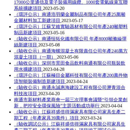
17000公里通信及電子裝備用線纜、1000套電氣線束互聯
系統擴建項目
2023-05-20
（環評公示）南通浩羽蘭金屬制品有限公司年產25萬噸
金屬材料加工新建項目
2023-05-17
（環評公示）江蘇艾維實驗器材有限公司年產240噸塑料
制品新建項目
2023-05-16
（驗收公示）南通恒拓化纖有限公司 年產8000噸滌綸彈
絲新建項目
2023-05-08
（驗收公示）南通海螺混凝土有限責任公司年產240萬方
混凝土項目（一期）
2023-05-06
（驗收公示）深圳市景田食品飲料南通有限公司瓶裝飲
用水擴建項目
2023-04-28
（環評公示）江蘇極目金屬科技有限公司年產200萬件物
流智能裝備制造新建項目
2023-04-24
（驗收公示）南通永誠惠海建設工程有限公司瀝青混合
料技改項目
2023-04-20
南通市新材料產業商會一屆三次理事會議暨“引領企業創
新，把控安全環保風險”主題活動成功舉行
2023-04-04
（驗收公示）江蘇祥盛倍得滿家具有限公司家具生產二
期工程（年產家具39萬件）項目
2023-03-24
（驗收調試公示）江蘇祥盛倍得滿家具有限公司家具生