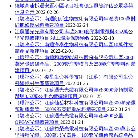
繞城高速拆遷安置小區項目社會穩定風險評估公眾參與
信息公示
2022-02-26
（驗收公示）南通朗斯生物技術有限公司年灌裝100萬對
細胞修復材料新建項目
2022-02-24
江蘇通光光纜有限公司 年產8000套預制電纜與3.52萬公
里光纜擴建項目 竣工環境保護驗收
2022-02-18
（驗收公示）南通海泰生物科技有限公司年產10萬件抗
體產品新建項目
2022-02-01
（環評公示）南通和鼎智能科技股份有限公司年產3000
萬米暖邊條產品、2000套注塑模具及250噸注塑塑料件遷
建項目
2022-01-27
（環評公示）復星生命科學技術（江蘇）有限公司生命
科學耗材生產新建項目
2022-01-25
（驗收公示）江蘇通光光纜有限公司年產8000套預制電
纜與3.52萬公里光纜擴建項目
2022-01-25
（環評公示）江蘇仙岳材料科技有限公司年產300噸光纖
預制棒套管、500噸石英輔助材料新建項目
2022-01-24
（驗收公示）江蘇通光光纜有限公司年產4800公里
OPGW光纜擴建項目
2022-01-24
（驗收公示）江蘇裕榮光電科技有限公司年產300萬芯公
里特種光纜、330萬只光器件、160套光纖傳感系統產品