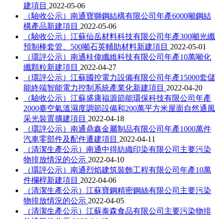
建項目
2022-05-06
（驗收公示）南通寶獅鋼結構有限公司年產6000噸鋼結
構產品新建項目
2022-05-06
（驗收公示）江蘇仙岳材料科技有限公司年產300噸光纖
預制棒套管、500噸石英輔助材料新建項目
2022-05-01
（環評公示）南通桂偉纖維科技有限公司年產10萬噸化
纖顆粒新建項目
2022-04-27
（環評公示）江蘇國控電力設備有限公司年產15000套儲
能終端智能電力控制系統產業化新建項目
2022-04-20
（驗收公示）江蘇盛康福源節能環保科技有限公司年產
2000臺空氣溫濕度調節設備和200萬平方米屋面自然通風
采光裝置擴建項目
2022-04-18
（環評公示）南通鼎鑫金屬制品有限公司年產1000萬件
汽車零部件及配件遷建項目
2022-04-11
（清潔生產公示）南通中得紡織印染有限公司主要污染
物排放情況的公示
2022-04-10
（環評公示）南通烈焰建筑裝飾工程有限公司年產10萬
件欄桿新建項目
2022-04-06
（清潔生產公示）江蘇寶鋼精密鋼絲有限公司主要污染
物排放情況的公示
2022-04-05
（清潔生產公示）江蘇泰森食品有限公司主要污染物排