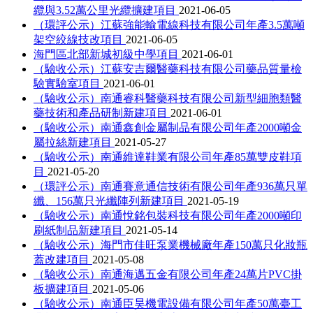
纜與3.52萬公里光纜擴建項目
2021-06-05
（環評公示）江蘇強能輸電線科技有限公司年產3.5萬噸
架空絞線技改項目
2021-06-05
海門區北部新城初級中學項目
2021-06-01
（驗收公示）江蘇安吉爾醫藥科技有限公司藥品質量檢
驗實驗室項目
2021-06-01
（驗收公示）南通睿科醫藥科技有限公司新型細胞類醫
藥技術和產品研制新建項目
2021-06-01
（驗收公示）南通鑫創金屬制品有限公司年產2000噸金
屬拉絲新建項目
2021-05-27
（驗收公示）南通維達鞋業有限公司年產85萬雙皮鞋項
目
2021-05-20
（環評公示）南通賽意通信技術有限公司年產936萬只單
纖、156萬只光纖陣列新建項目
2021-05-19
（驗收公示）南通悅銘包裝科技有限公司年產2000噸印
刷紙制品新建項目
2021-05-14
（驗收公示）海門市佳旺泵業機械廠年產150萬只化妝瓶
蓋改建項目
2021-05-08
（驗收公示）南通海邁五金有限公司年產24萬片PVC掛
板擴建項目
2021-05-06
（驗收公示）南通臣昊機電設備有限公司年產50萬臺工