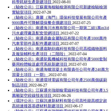
科學耗材生產新建項目
2022-08-01
（驗收公示）江蘇廣海檢驗檢測有限公司新建檢驗檢測
實驗室項目
2022-07-28
（驗收公示）康馨（海門）環保科技發展有限公司年產
9000萬件可降解環保餐盒擴建項目
2022-07-25
（驗收公示）南通海川水務有限公司一期第二組1萬m3/d
污水處理廠及配套管網項目
2022-07-22
（驗收公示）南通鼎鑫金屬制品有限公司年產1000萬件
汽車零部件及配件遷建項目
2022-07-07
（驗收公示）南通嘉馳紡織科技有限公司高檔織物面料
及服裝輔料生產項目（二階段）
2022-07-04
（驗收公示）南通龍鳳機械科技有限公司年產5000套制
藥用粉體輸送處理系統新建項目
2022-07-03
（驗收公示）南通海螺混凝土有限責任公司年產240萬方
混凝土項目（一期）
2022-07-01
（驗收公示）南通環球電碳有限公司年產2500萬個碳刷
制品項目
2022-06-27
（驗收公示）江蘇通光強能輸電線科技有限公司年產3.5
萬噸架空絞線技改項目
2022-06-26
（環評公示）江蘇訊連新材料有限公司高性能高穩定超
高頻連接器基礎材料新建項目
2022-06-17