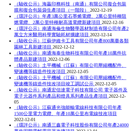
（驗收公示）海贏印務科技（南通）有限公司復合包裝
膜和復合包裝袋生產項目（一階段）
2022-12-19
（環評公示）年產3萬公里石墨烯電纜、2萬公里特種阻
燃電纜、2萬公里特種耐高溫電纜新建項目
2022-12-16
（環評公示）南通海倫生物醫學器材制造有限公司年產2
萬立方米醫用科學實驗耗材擴建項目
2022-12-14
（驗收公示）江蘇伊維卡工具有限公司年產800萬臺各類
園林工具新建項目
2022-12-12
（驗收公示）南通海泰生物科技有限公司年產10萬件抗
體產品新建項目
2022-12-06
（驗收公示）土平機械（江蘇）有限公司壓縮機配件、
變速機等鑄造件技改項目
2022-12-05
（驗收公示）土平機械（江蘇）有限公司壓縮機配件、
變速機等鑄造件技改項目竣工調試公示
2022-12-05
（驗收公示）南通宏信達電子科技有限公司 電子器件及
電子元器件系列產品和燈具系列產品生產項目
2022-12-
05
（驗收公示）江蘇通光強能輸電線科技有限公司年產
1500公里電力電纜、年產10萬公里布電線技改項目
2022-12-01
（環評公示）南通三鑫電子科技股份有限公司年產24000