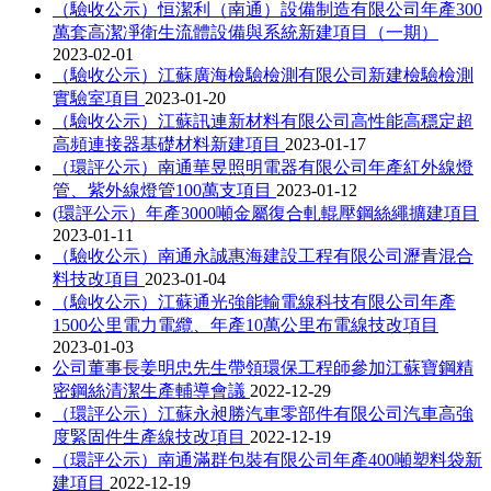
（驗收公示）恒潔利（南通）設備制造有限公司年產300
萬套高潔凈衛生流體設備與系統新建項目（一期）
2023-02-01
（驗收公示）江蘇廣海檢驗檢測有限公司新建檢驗檢測
實驗室項目
2023-01-20
（驗收公示）江蘇訊連新材料有限公司高性能高穩定超
高頻連接器基礎材料新建項目
2023-01-17
（環評公示）南通華昱照明電器有限公司年產紅外線燈
管、紫外線燈管100萬支項目
2023-01-12
(環評公示）年產3000噸金屬復合軋輥壓鋼絲繩擴建項目
2023-01-11
（驗收公示）南通永誠惠海建設工程有限公司瀝青混合
料技改項目
2023-01-04
（驗收公示）江蘇通光強能輸電線科技有限公司年產
1500公里電力電纜、年產10萬公里布電線技改項目
2023-01-03
公司董事長姜明忠先生帶領環保工程師參加江蘇寶鋼精
密鋼絲清潔生產輔導會議
2022-12-29
（環評公示）江蘇永昶勝汽車零部件有限公司汽車高強
度緊固件生產線技改項目
2022-12-19
（環評公示）南通滿群包裝有限公司年產400噸塑料袋新
建項目
2022-12-19