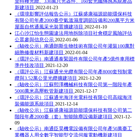
里特種光纜、330萬只光器件、160套光纖傳感系統產品
新建項目
2022-01-23
（環境影響評估報告公示）江蘇盛康福源節能環保科技
有限公司年產2000臺空氣溫濕度調節設備和200萬平方米
屋面自然通風采光裝置擴建項目
2022-01-10
江心沙江怡生態園違法用地拆除項目社會穩定風險評估
公眾參與信息公示
2022-01-06
（驗收公示）南通朗斯生物技術有限公司年灌裝100萬對
細胞修復材料新建項目
2022-01-04
（環評公示）南通通泰緊固件有限公司年產5億件車用標
準件技改項目
2021-12-20
（環評公示）江蘇通光光纜有限公司年產8000套預制電
纜與3.52萬公里光纜擴建項目
2021-12-20
（驗收公示）江蘇熙澤機械科技有限公司第一階段年產
5000萬米高壓軟管新建項目
2021-12-17
（環評公示）江蘇通光海洋光電科技有限公司高端海洋
裝備能源系統項目
2021-12-14
（驗收公示）江蘇盛康福源節能環保科技有限公司第二
階段年產2000臺（套）智能除塵設備新建項目
2021-12-
09
（驗收公示）南通臣昊機電設備有限公司年產50萬臺工
業機器人用全數字智能型交流伺服電動機新建項目