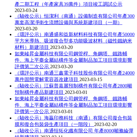
產二期工程（年產家具39萬件）項目竣工調試公示
2023-03-24
（驗收公示）恒潔利（南通）設備制造有限公司年產300
萬套高潔凈衛生流體設備與系統新建項目（一期）
2023-03-20
（環評公示）南通盛和益新材料科技有限公司年產50000
平方米導熱、吸波復合型多功能吸波材料（磁性鐵納米
材料）新建項目
2023-03-20
如東崯昇金屬科技有限公司鋼管桿、角鋼塔、鐵路輔
件、海上平臺金屬結構件等金屬制品加工項目環境影響
評價第二次公示
2023-03-20
（環評公示）南通三鑫電子科技股份有限公司年產24000
萬件固態電解電容器改建項目
2023-03-15
（驗收公示）江蘇普嘉麗預制構件有限公司年產2800噸
預制構件產品新建項目
2023-03-01
如東崯昇金屬科技有限公司鋼管桿、角鋼塔、鐵路輔
件、海上平臺金屬結構件等金屬制品加工項目環境影響
評價第一次公示
2023-03-01
（驗收公示）海贏印務科技（南通）有限公司復合包裝
膜和復合包裝袋生產項目（一階段）
2023-02-20
（驗收公示）南通恒拓化纖有限公司 年產8000噸滌綸彈