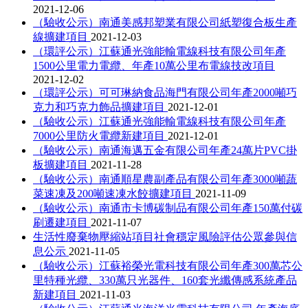
2021-12-06
（驗收公示）南通美感邦塑業有限公司紙塑復合板生產
線擴建項目
2021-12-03
（環評公示）江蘇通光強能輸電線科技有限公司年產
1500公里電力電纜、年產10萬公里布電線技改項目
2021-12-02
（環評公示）可可琳納食品海門有限公司年產2000噸巧
克力和巧克力飾品擴建項目
2021-12-01
（驗收公示）江蘇通光強能輸電線科技有限公司年產
7000公里防火電纜新建項目
2021-12-01
（驗收公示）南通海邁五金有限公司年產24萬片PVC掛
板擴建項目
2021-11-28
（驗收公示）南通順星農副產品有限公司年產3000噸蔬
菜速凍及200噸速凍水餃擴建項目
2021-11-09
（驗收公示）南通市卡博碳制品有限公司年產150萬付碳
刷遷建項目
2021-11-07
生活性廢棄物壓縮站項目社會穩定風險評估公眾參與信
息公示
2021-11-05
（驗收公示）江蘇裕榮光電科技有限公司年產300萬芯公
里特種光纜、330萬只光器件、160套光纖傳感系統產品
新建項目
2021-11-03