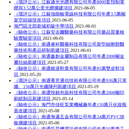
（環評公示）江蘇通光光纜有限公司年產8000套預制電
纜與3.52萬公里光纜擴建項目
2021-06-05
（環評公示）江蘇強能輸電線科技有限公司年產3.5萬噸
架空絞線技改項目
2021-06-05
海門區北部新城初級中學項目
2021-06-01
（驗收公示）江蘇安吉爾醫藥科技有限公司藥品質量檢
驗實驗室項目
2021-06-01
（驗收公示）南通睿科醫藥科技有限公司新型細胞類醫
藥技術和產品研制新建項目
2021-06-01
（驗收公示）南通鑫創金屬制品有限公司年產2000噸金
屬拉絲新建項目
2021-05-27
（驗收公示）南通維達鞋業有限公司年產85萬雙皮鞋項
目
2021-05-20
（環評公示）南通賽意通信技術有限公司年產936萬只單
纖、156萬只光纖陣列新建項目
2021-05-19
（驗收公示）南通悅銘包裝科技有限公司年產2000噸印
刷紙制品新建項目
2021-05-14
（驗收公示）海門市佳旺泵業機械廠年產150萬只化妝瓶
蓋改建項目
2021-05-08
（驗收公示）南通海邁五金有限公司年產24萬片PVC掛
板擴建項目
2021-05-06
（驗收公示）南通臣昊機電設備有限公司年產50萬臺工