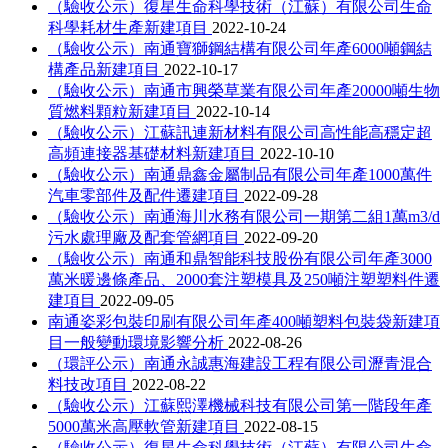
（驗收公示）復星生命科學技術（江蘇）有限公司生命
科學耗材生產新建項目
2022-10-24
（驗收公示）南通寶獅鋼結構有限公司年產6000噸鋼結
構產品新建項目
2022-10-17
（驗收公示）南通市興榮草業有限公司年產20000噸生物
質燃料顆粒新建項目
2022-10-14
（驗收公示）江蘇訊連新材料有限公司高性能高穩定超
高頻連接器基礎材料新建項目
2022-10-10
（驗收公示）南通鼎鑫金屬制品有限公司年產1000萬件
汽車零部件及配件遷建項目
2022-09-28
（驗收公示）南通海川水務有限公司一期第二組1萬m3/d
污水處理廠及配套管網項目
2022-09-20
（驗收公示）南通和鼎智能科技股份有限公司年產3000
萬米暖邊條產品、2000套注塑模具及250噸注塑塑料件遷
建項目
2022-09-05
南通姿彩包裝印刷有限公司年產400噸塑料包裝袋新建項
目一般變動環境影響分析
2022-08-26
（環評公示）南通永誠惠海建設工程有限公司瀝青混合
料技改項目
2022-08-22
（驗收公示）江蘇熙澤機械科技有限公司第一階段年產
5000萬米高壓軟管新建項目
2022-08-15
（驗收公示）復星生命科學技術（江蘇）有限公司生命