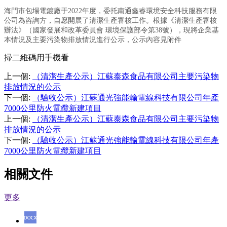
海門市包場電鍍廠于
202
2
年度，委托
南通鑫睿環境安全科技服務有限
公司
為咨詢方，自愿開展了清潔生產審核工作。根據
《
清潔生產審核
辦法
》
（
國家發展和改革委員會
環境保護部令第
38
號
），現將企業基
本情況及主要污染物排放情況進行公示，公示內容見附件
掃二維碼用手機看
上一個
:
（清潔生產公示）江蘇泰森食品有限公司主要污染物
排放情況的公示
下一個
:
（驗收公示）江蘇通光強能輸電線科技有限公司年產
7000公里防火電纜新建項目
上一個
:
（清潔生產公示）江蘇泰森食品有限公司主要污染物
排放情況的公示
下一個
:
（驗收公示）江蘇通光強能輸電線科技有限公司年產
7000公里防火電纜新建項目
相關文件
更多