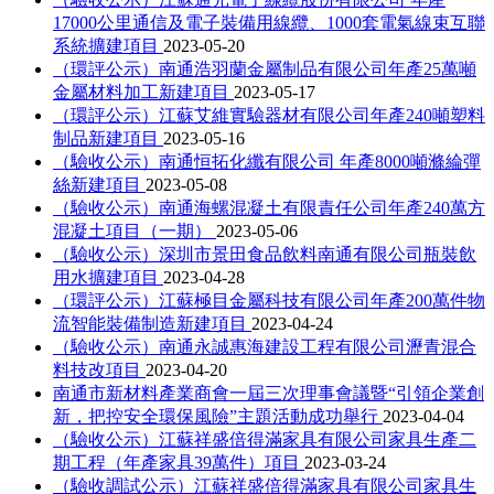
17000公里通信及電子裝備用線纜、1000套電氣線束互聯
系統擴建項目
2023-05-20
（環評公示）南通浩羽蘭金屬制品有限公司年產25萬噸
金屬材料加工新建項目
2023-05-17
（環評公示）江蘇艾維實驗器材有限公司年產240噸塑料
制品新建項目
2023-05-16
（驗收公示）南通恒拓化纖有限公司 年產8000噸滌綸彈
絲新建項目
2023-05-08
（驗收公示）南通海螺混凝土有限責任公司年產240萬方
混凝土項目（一期）
2023-05-06
（驗收公示）深圳市景田食品飲料南通有限公司瓶裝飲
用水擴建項目
2023-04-28
（環評公示）江蘇極目金屬科技有限公司年產200萬件物
流智能裝備制造新建項目
2023-04-24
（驗收公示）南通永誠惠海建設工程有限公司瀝青混合
料技改項目
2023-04-20
南通市新材料產業商會一屆三次理事會議暨“引領企業創
新，把控安全環保風險”主題活動成功舉行
2023-04-04
（驗收公示）江蘇祥盛倍得滿家具有限公司家具生產二
期工程（年產家具39萬件）項目
2023-03-24
（驗收調試公示）江蘇祥盛倍得滿家具有限公司家具生