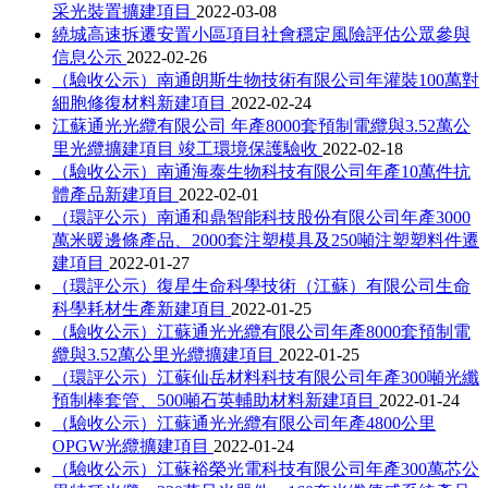
采光裝置擴建項目
2022-03-08
繞城高速拆遷安置小區項目社會穩定風險評估公眾參與
信息公示
2022-02-26
（驗收公示）南通朗斯生物技術有限公司年灌裝100萬對
細胞修復材料新建項目
2022-02-24
江蘇通光光纜有限公司 年產8000套預制電纜與3.52萬公
里光纜擴建項目 竣工環境保護驗收
2022-02-18
（驗收公示）南通海泰生物科技有限公司年產10萬件抗
體產品新建項目
2022-02-01
（環評公示）南通和鼎智能科技股份有限公司年產3000
萬米暖邊條產品、2000套注塑模具及250噸注塑塑料件遷
建項目
2022-01-27
（環評公示）復星生命科學技術（江蘇）有限公司生命
科學耗材生產新建項目
2022-01-25
（驗收公示）江蘇通光光纜有限公司年產8000套預制電
纜與3.52萬公里光纜擴建項目
2022-01-25
（環評公示）江蘇仙岳材料科技有限公司年產300噸光纖
預制棒套管、500噸石英輔助材料新建項目
2022-01-24
（驗收公示）江蘇通光光纜有限公司年產4800公里
OPGW光纜擴建項目
2022-01-24
（驗收公示）江蘇裕榮光電科技有限公司年產300萬芯公