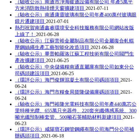
（驗收公示）南通市凈海暖通設備有限公司 年產5萬平
方米消防散熱排煙天窗擴建項目
2021-07-11
（驗收公示）南通康靈玻璃有限公司年產400萬付玻璃眼
鏡片遷建項目
2021-07-01
熱烈祝賀南通鑫睿環境安全科技服務有限公司網站改版
上線了！
2021-06-28
（驗收公示）江蘇蕓裕金屬制品有限公司金屬復合軋輥
壓鋼絲繩生產工藝智能化改造項目
2021-06-28
（驗收公示）畢普帕羅洛江蘇工程技術有限公司閥門生
產改擴建項目
2021-06-25
（驗收公示）中央儲備糧南通直屬庫有限公司如東分公
司碼頭建設項目
2021-06-25
（環評公示）海門俊輝混凝土有限公司碼頭項目
2021-
06-24
（環評公示）海門市糧食局貨隆儲備庫碼頭項目
2021-
06-24
（驗收公示）海門裕隆光電科技有限公司年產440萬芯公
里特種光纜、655萬只光器件、220套光纖傳感系統、300
噸光纖預制棒套管、500噸石英輔助材料新建項目
2021-
06-23
（環評公示）咸陽寶石鋼管鋼繩有限公司海門分公司補
辦碼頭項目
2021-06-18