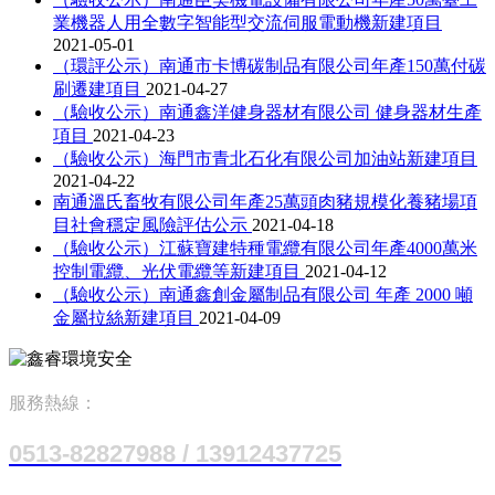
業機器人用全數字智能型交流伺服電動機新建項目
2021-05-01
（環評公示）南通市卡博碳制品有限公司年產150萬付碳
刷遷建項目
2021-04-27
（驗收公示）南通鑫洋健身器材有限公司 健身器材生產
項目
2021-04-23
（驗收公示）海門市青北石化有限公司加油站新建項目
2021-04-22
南通溫氏畜牧有限公司年產25萬頭肉豬規模化養豬場項
目社會穩定風險評估公示
2021-04-18
（驗收公示）江蘇寶建特種電纜有限公司年產4000萬米
控制電纜、光伏電纜等新建項目
2021-04-12
（驗收公示）南通鑫創金屬制品有限公司 年產 2000 噸
金屬拉絲新建項目
2021-04-09
服務熱線：
0513-82827988 / 13912437725