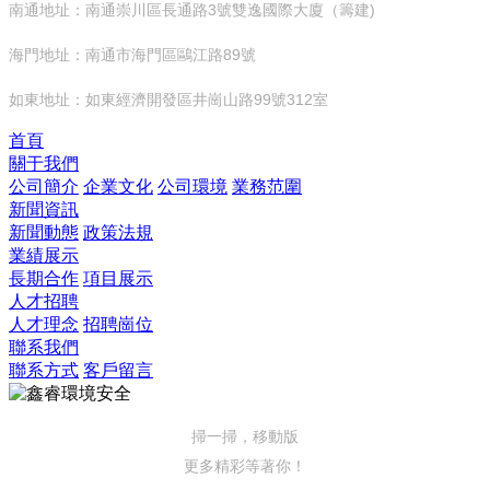
南通地址：南通崇川區長通路3號雙逸國際大廈（籌建)
海門地址：南通市海門區鷗江路89號
如東地址：如東經濟開發區井崗山路99號312室
首頁
關于我們
公司簡介
企業文化
公司環境
業務范圍
新聞資訊
新聞動態
政策法規
業績展示
長期合作
項目展示
人才招聘
人才理念
招聘崗位
聯系我們
聯系方式
客戶留言
掃一掃，移動版
更多精彩等著你！