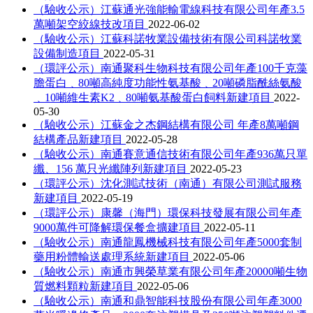
（驗收公示）江蘇通光強能輸電線科技有限公司年產3.5
萬噸架空絞線技改項目
2022-06-02
（驗收公示）江蘇科諾牧業設備技術有限公司科諾牧業
設備制造項目
2022-05-31
（環評公示）南通聚科生物科技有限公司年產100千克藻
膽蛋白﹑80噸高純度功能性氨基酸﹑20噸磷脂酰絲氨酸
﹑10噸維生素K2﹑80噸氨基酸蛋白飼料新建項目
2022-
05-30
（驗收公示）江蘇金之杰鋼結構有限公司 年產8萬噸鋼
結構產品新建項目
2022-05-28
（驗收公示）南通賽意通信技術有限公司年產936萬只單
纖、156 萬只光纖陣列新建項目
2022-05-23
（環評公示）沈化測試技術（南通）有限公司測試服務
新建項目
2022-05-19
（環評公示）康馨（海門）環保科技發展有限公司年產
9000萬件可降解環保餐盒擴建項目
2022-05-11
（驗收公示）南通龍鳳機械科技有限公司年產5000套制
藥用粉體輸送處理系統新建項目
2022-05-06
（驗收公示）南通市興榮草業有限公司年產20000噸生物
質燃料顆粒新建項目
2022-05-06
（驗收公示）南通和鼎智能科技股份有限公司年產3000