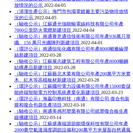
放情況的公示
2022-04-05
（清潔生產公示）海門市包場電鍍廠主要污染物排放情
況的公示
2022-04-05
（驗收公示）江蘇通光強能輸電線科技有限公司年產
7000公里防火電纜新建項目
2022-04-04
（驗收公示）南通賽意通信技術有限公司年產936萬只單
纖、156 萬只光纖陣列新建項目
2022-04-01
（環評公示）南通恒拓化纖有限公司年產8000噸滌綸彈
絲新建項目
2022-03-28
（驗收公示）江蘇展志建筑工程有限公司年產8000噸鋼
結構產品新建項目
2022-03-28
（驗收公示）江蘇藝北木業有限公司年產200萬平方米實
木、紅木等高檔板材新建項目
2022-03-28
（環評公示）江蘇國控電力設備有限公司年產15000套儲
能終端智能電力控制系統產業化新建項目
2022-03-23
（環評公示）海贏印務科技（南通）有限公司 復合包裝
膜和復合包袋生產項目
2022-03-18
（驗收公示）南通美感邦塑業有限公司紙塑復合板生產
線擴建項目
2022-03-14
（驗收公示）江蘇盛康福源節能環保科技有限公司年產
2000臺空氣溫濕度調節設備和200萬平方米屋面自然通風