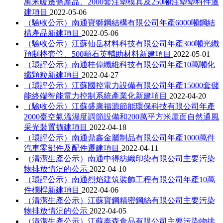
萬米暖邊條產品、2000套注塑模具及250噸注塑塑料件遷
建項目
2022-05-06
（驗收公示）南通寶獅鋼結構有限公司年產6000噸鋼結
構產品新建項目
2022-05-06
（驗收公示）江蘇仙岳材料科技有限公司年產300噸光纖
預制棒套管、500噸石英輔助材料新建項目
2022-05-01
（環評公示）南通桂偉纖維科技有限公司年產10萬噸化
纖顆粒新建項目
2022-04-27
（環評公示）江蘇國控電力設備有限公司年產15000套儲
能終端智能電力控制系統產業化新建項目
2022-04-20
（驗收公示）江蘇盛康福源節能環保科技有限公司年產
2000臺空氣溫濕度調節設備和200萬平方米屋面自然通風
采光裝置擴建項目
2022-04-18
（環評公示）南通鼎鑫金屬制品有限公司年產1000萬件
汽車零部件及配件遷建項目
2022-04-11
（清潔生產公示）南通中得紡織印染有限公司主要污染
物排放情況的公示
2022-04-10
（環評公示）南通烈焰建筑裝飾工程有限公司年產10萬
件欄桿新建項目
2022-04-06
（清潔生產公示）江蘇寶鋼精密鋼絲有限公司主要污染
物排放情況的公示
2022-04-05
（清潔生產公示）江蘇泰森食品有限公司主要污染物排