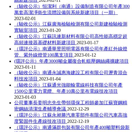
絲新建項目
2023-02-11
（驗收公示）恒潔利（南通）設備制造有限公司年產300
萬套高潔凈衛生流體設備與系統新建項目（一期）
2023-02-01
（驗收公示）江蘇廣海檢驗檢測有限公司新建檢驗檢測
實驗室項目
2023-01-20
（驗收公示）江蘇訊連新材料有限公司高性能高穩定超
高頻連接器基礎材料新建項目
2023-01-17
（環評公示）南通華昱照明電器有限公司年產紅外線燈
管、紫外線燈管100萬支項目
2023-01-12
(環評公示）年產3000噸金屬復合軋輥壓鋼絲繩擴建項目
2023-01-11
（驗收公示）南通永誠惠海建設工程有限公司瀝青混合
料技改項目
2023-01-04
（驗收公示）江蘇通光強能輸電線科技有限公司年產
1500公里電力電纜、年產10萬公里布電線技改項目
2023-01-03
公司董事長姜明忠先生帶領環保工程師參加江蘇寶鋼精
密鋼絲清潔生產輔導會議
2022-12-29
（環評公示）江蘇永昶勝汽車零部件有限公司汽車高強
度緊固件生產線技改項目
2022-12-19
（環評公示）南通滿群包裝有限公司年產400噸塑料袋新