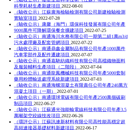
科學耗材生產新建項目
2022-08-01
（驗收公示）江蘇廣海檢驗檢測有限公司新建檢驗檢測
實驗室項目
2022-07-28
（驗收公示）康馨（海門）環保科技發展有限公司年產
9000萬件可降解環保餐盒擴建項目
2022-07-25
（驗收公示）南通海川水務有限公司一期第二組1萬m3/d
污水處理廠及配套管網項目
2022-07-22
（驗收公示）南通鼎鑫金屬制品有限公司年產1000萬件
汽車零部件及配件遷建項目
2022-07-07
（驗收公示）南通嘉馳紡織科技有限公司高檔織物面料
及服裝輔料生產項目（二階段）
2022-07-04
（驗收公示）南通龍鳳機械科技有限公司年產5000套制
藥用粉體輸送處理系統新建項目
2022-07-03
（驗收公示）南通海螺混凝土有限責任公司年產240萬方
混凝土項目（一期）
2022-07-01
（驗收公示）南通環球電碳有限公司年產2500萬個碳刷
制品項目
2022-06-27
（驗收公示）江蘇通光強能輸電線科技有限公司年產3.5
萬噸架空絞線技改項目
2022-06-26
（環評公示）江蘇訊連新材料有限公司高性能高穩定超
高頻連接器基礎材料新建項目
2022-06-17