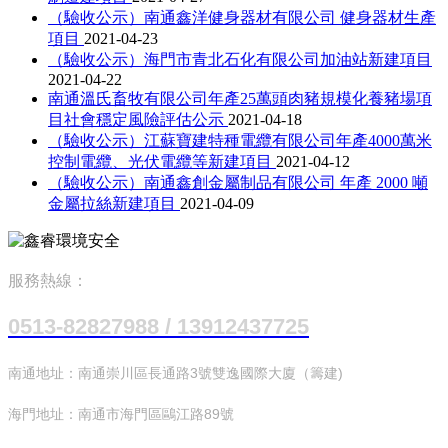
（驗收公示）南通鑫洋健身器材有限公司 健身器材生產
項目
2021-04-23
（驗收公示）海門市青北石化有限公司加油站新建項目
2021-04-22
南通溫氏畜牧有限公司年產25萬頭肉豬規模化養豬場項
目社會穩定風險評估公示
2021-04-18
（驗收公示）江蘇寶建特種電纜有限公司年產4000萬米
控制電纜、光伏電纜等新建項目
2021-04-12
（驗收公示）南通鑫創金屬制品有限公司 年產 2000 噸
金屬拉絲新建項目
2021-04-09
服務熱線：
0513-82827988 / 13912437725
南通地址：南通崇川區長通路3號雙逸國際大廈（籌建)
海門地址：南通市海門區鷗江路89號