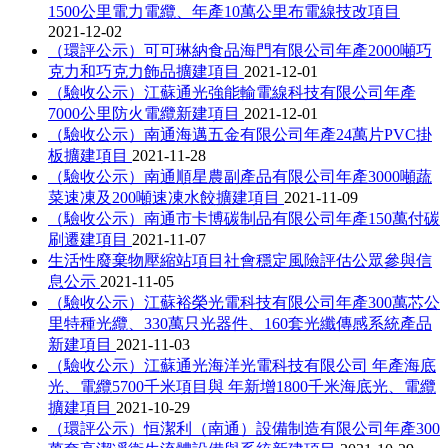
1500公里電力電纜、年產10萬公里布電線技改項目
2021-12-02
（環評公示）可可琳納食品海門有限公司年產2000噸巧
克力和巧克力飾品擴建項目
2021-12-01
（驗收公示）江蘇通光強能輸電線科技有限公司年產
7000公里防火電纜新建項目
2021-12-01
（驗收公示）南通海邁五金有限公司年產24萬片PVC掛
板擴建項目
2021-11-28
（驗收公示）南通順星農副產品有限公司年產3000噸蔬
菜速凍及200噸速凍水餃擴建項目
2021-11-09
（驗收公示）南通市卡博碳制品有限公司年產150萬付碳
刷遷建項目
2021-11-07
生活性廢棄物壓縮站項目社會穩定風險評估公眾參與信
息公示
2021-11-05
（驗收公示）江蘇裕榮光電科技有限公司年產300萬芯公
里特種光纜、330萬只光器件、160套光纖傳感系統產品
新建項目
2021-11-03
（驗收公示）江蘇通光海洋光電科技有限公司 年產海底
光、電纜5700千米項目與 年新增1800千米海底光、電纜
擴建項目
2021-10-29
（環評公示）恒潔利（南通）設備制造有限公司年產300