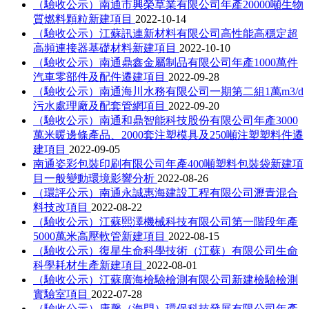
（驗收公示）南通市興榮草業有限公司年產20000噸生物
質燃料顆粒新建項目
2022-10-14
（驗收公示）江蘇訊連新材料有限公司高性能高穩定超
高頻連接器基礎材料新建項目
2022-10-10
（驗收公示）南通鼎鑫金屬制品有限公司年產1000萬件
汽車零部件及配件遷建項目
2022-09-28
（驗收公示）南通海川水務有限公司一期第二組1萬m3/d
污水處理廠及配套管網項目
2022-09-20
（驗收公示）南通和鼎智能科技股份有限公司年產3000
萬米暖邊條產品、2000套注塑模具及250噸注塑塑料件遷
建項目
2022-09-05
南通姿彩包裝印刷有限公司年產400噸塑料包裝袋新建項
目一般變動環境影響分析
2022-08-26
（環評公示）南通永誠惠海建設工程有限公司瀝青混合
料技改項目
2022-08-22
（驗收公示）江蘇熙澤機械科技有限公司第一階段年產
5000萬米高壓軟管新建項目
2022-08-15
（驗收公示）復星生命科學技術（江蘇）有限公司生命
科學耗材生產新建項目
2022-08-01
（驗收公示）江蘇廣海檢驗檢測有限公司新建檢驗檢測
實驗室項目
2022-07-28
（驗收公示）康馨（海門）環保科技發展有限公司年產