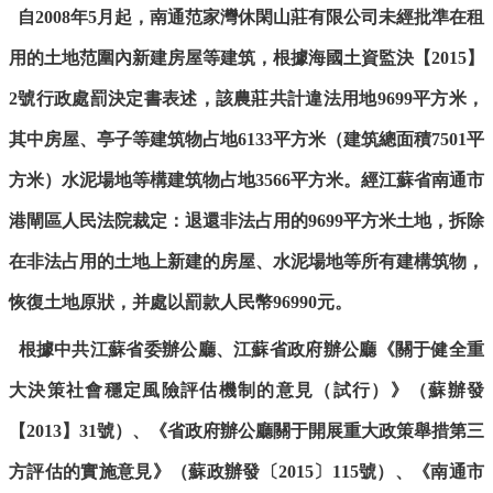
自
2008年5月起，
南通范家灣休閑山莊有限公司未經批準在租
用的土地范圍內新建房屋等建筑，根據海國土資監決【
2015】
2號行政處罰決定書表述，該農莊共計違法用地9699平方米，
其中房屋、亭子等建筑物占地6133平方米（建筑總面積7501平
方米）水泥場地等構建筑物占地3566平方米。經江蘇省南通市
港閘區人民法院裁定：退還非法占用的9699平方米土地，拆除
在非法占用的土地上新建的房屋、水泥場地等所有建構筑物，
恢復土地原狀，并處以罰款人民幣96990元。
根據中共江蘇省委辦公廳、江蘇省政府辦公廳《關于健全重
大決策社會穩定風險評估機制的意見（試行）》（蘇辦發
【
2013】31號）、《省政府辦公廳關于開展重大政策舉措第三
方評估的實施意見》（蘇政辦發〔2015〕115號）、《南通市