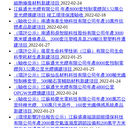
細胞修復材料新建項目
2022-02-24
江蘇通光光纜有限公司 年產8000套預制電纜與3.52萬公
里光纜擴建項目 竣工環境保護驗收
2022-02-18
（驗收公示）南通海泰生物科技有限公司年產10萬件抗
體產品新建項目
2022-02-01
（環評公示）南通和鼎智能科技股份有限公司年產3000
萬米暖邊條產品、2000套注塑模具及250噸注塑塑料件遷
建項目
2022-01-27
（環評公示）復星生命科學技術（江蘇）有限公司生命
科學耗材生產新建項目
2022-01-25
（驗收公示）江蘇通光光纜有限公司年產8000套預制電
纜與3.52萬公里光纜擴建項目
2022-01-25
（環評公示）江蘇仙岳材料科技有限公司年產300噸光纖
預制棒套管、500噸石英輔助材料新建項目
2022-01-24
（驗收公示）江蘇通光光纜有限公司年產4800公里
OPGW光纜擴建項目
2022-01-24
（驗收公示）江蘇裕榮光電科技有限公司年產300萬芯公
里特種光纜、330萬只光器件、160套光纖傳感系統產品
新建項目
2022-01-23
（環境影響評估報告公示）江蘇盛康福源節能環保科技
有限公司年產2000臺空氣溫濕度調節設備和200萬平方米