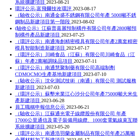
系統擴建項目
2023-08-21
環評公示-富飛爾技改環評
2023-08-17
（驗收公示）南通金盛不銹鋼有限公司年產 5000噸不銹
鋼制品新建項目第一階段
2023-08-02
(驗收公示）江蘇普嘉麗預制構件有限公司年產2800噸預
制構件產品新建項目
2023-07-25
（環評公示）南通海創精密模具有限公司年產2萬套精密
模具智能制造新建項目
2023-07-17
（環評公示）川崎食品（江蘇）有限公司川崎食品（江
蘇）年產2萬噸調味品項目
2023-07-11
（環評公示）南通慧聚制藥有限公司高端制劑
CDMOCMO生產基地新建項目
2023-07-10
（驗收公示）沈化測試技術（南通）有限公司 測試服務
新建項目
2023-07-03
（環評公示）蘇墾米業江心沙分公司年產75000噸大米生
產新建項目
2023-06-28
員工職稱申報信息公示
2023-06-21
（驗收公示）江蘇通光電子線纜股份有限公司 年產
17000公里通信及電子裝備用線纜、1000套電氣線束互聯
系統擴建項目
2023-05-20
（環評公示）南通浩羽蘭金屬制品有限公司年產25萬噸
金屬材料加工新建項目
2023-05-17