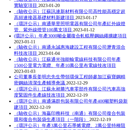
實驗室項目
2023-01-20
（驗收公示）江蘇訊連新材料有限公司高性能高穩定超
高頻連接器基礎材料新建項目
2023-01-17
（環評公示）南通華昱照明電器有限公司年產紅外線燈
管、紫外線燈管100萬支項目
2023-01-12
(環評公示）年產3000噸金屬復合軋輥壓鋼絲繩擴建項目
2023-01-11
（驗收公示）南通永誠惠海建設工程有限公司瀝青混合
料技改項目
2023-01-04
（驗收公示）江蘇通光強能輸電線科技有限公司年產
1500公里電力電纜、年產10萬公里布電線技改項目
2023-01-03
公司董事長姜明忠先生帶領環保工程師參加江蘇寶鋼精
密鋼絲清潔生產輔導會議
2022-12-29
（環評公示）江蘇永昶勝汽車零部件有限公司汽車高強
度緊固件生產線技改項目
2022-12-19
（環評公示）南通滿群包裝有限公司年產400噸塑料袋新
建項目
2022-12-19
（驗收公示）海贏印務科技（南通）有限公司復合包裝
膜和復合包裝袋生產項目（一階段）
2022-12-19
（環評公示）年產3萬公里石墨烯電纜、2萬公里特種阻