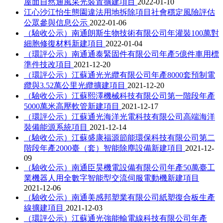
屋面自然通風采光裝置擴建項目
2022-01-10
江心沙江怡生態園違法用地拆除項目社會穩定風險評估
公眾參與信息公示
2022-01-06
（驗收公示）南通朗斯生物技術有限公司年灌裝100萬對
細胞修復材料新建項目
2022-01-04
（環評公示）南通通泰緊固件有限公司年產5億件車用標
準件技改項目
2021-12-20
（環評公示）江蘇通光光纜有限公司年產8000套預制電
纜與3.52萬公里光纜擴建項目
2021-12-20
（驗收公示）江蘇熙澤機械科技有限公司第一階段年產
5000萬米高壓軟管新建項目
2021-12-17
（環評公示）江蘇通光海洋光電科技有限公司高端海洋
裝備能源系統項目
2021-12-14
（驗收公示）江蘇盛康福源節能環保科技有限公司第二
階段年產2000臺（套）智能除塵設備新建項目
2021-12-
09
（驗收公示）南通臣昊機電設備有限公司年產50萬臺工
業機器人用全數字智能型交流伺服電動機新建項目
2021-12-06
（驗收公示）南通美感邦塑業有限公司紙塑復合板生產
線擴建項目
2021-12-03
（環評公示）江蘇通光強能輸電線科技有限公司年產