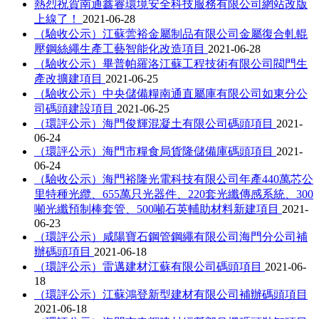
熱烈祝賀南通鑫睿環境安全科技服務有限公司網站改版
上線了！
2021-06-28
（驗收公示）江蘇蕓裕金屬制品有限公司金屬復合軋輥
壓鋼絲繩生產工藝智能化改造項目
2021-06-28
（驗收公示）畢普帕羅洛江蘇工程技術有限公司閥門生
產改擴建項目
2021-06-25
（驗收公示）中央儲備糧南通直屬庫有限公司如東分公
司碼頭建設項目
2021-06-25
（環評公示）海門俊輝混凝土有限公司碼頭項目
2021-
06-24
（環評公示）海門市糧食局貨隆儲備庫碼頭項目
2021-
06-24
（驗收公示）海門裕隆光電科技有限公司年產440萬芯公
里特種光纜、655萬只光器件、220套光纖傳感系統、300
噸光纖預制棒套管、500噸石英輔助材料新建項目
2021-
06-23
（環評公示）咸陽寶石鋼管鋼繩有限公司海門分公司補
辦碼頭項目
2021-06-18
（環評公示）雷邁建材江蘇有限公司碼頭項目
2021-06-
18
（環評公示）江蘇鴻登新型建材有限公司補辦碼頭項目
2021-06-18