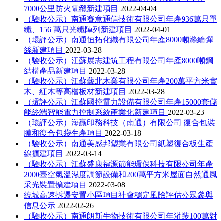
7000公里防火電纜新建項目
2022-04-04
（驗收公示）南通賽意通信技術有限公司年產936萬只單
纖、156 萬只光纖陣列新建項目
2022-04-01
（環評公示）南通恒拓化纖有限公司年產8000噸滌綸彈
絲新建項目
2022-03-28
（驗收公示）江蘇展志建筑工程有限公司年產8000噸鋼
結構產品新建項目
2022-03-28
（驗收公示）江蘇藝北木業有限公司年產200萬平方米實
木、紅木等高檔板材新建項目
2022-03-28
（環評公示）江蘇國控電力設備有限公司年產15000套儲
能終端智能電力控制系統產業化新建項目
2022-03-23
（環評公示）海贏印務科技（南通）有限公司 復合包裝
膜和復合包袋生產項目
2022-03-18
（驗收公示）南通美感邦塑業有限公司紙塑復合板生產
線擴建項目
2022-03-14
（驗收公示）江蘇盛康福源節能環保科技有限公司年產
2000臺空氣溫濕度調節設備和200萬平方米屋面自然通風
采光裝置擴建項目
2022-03-08
繞城高速拆遷安置小區項目社會穩定風險評估公眾參與
信息公示
2022-02-26
（驗收公示）南通朗斯生物技術有限公司年灌裝100萬對