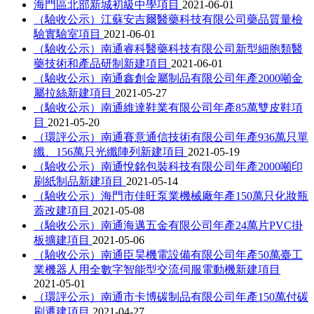
海門區北部新城初級中學項目
2021-06-01
（驗收公示）江蘇安吉爾醫藥科技有限公司藥品質量檢
驗實驗室項目
2021-06-01
（驗收公示）南通睿科醫藥科技有限公司新型細胞類醫
藥技術和產品研制新建項目
2021-06-01
（驗收公示）南通鑫創金屬制品有限公司年產2000噸金
屬拉絲新建項目
2021-05-27
（驗收公示）南通維達鞋業有限公司年產85萬雙皮鞋項
目
2021-05-20
（環評公示）南通賽意通信技術有限公司年產936萬只單
纖、156萬只光纖陣列新建項目
2021-05-19
（驗收公示）南通悅銘包裝科技有限公司年產2000噸印
刷紙制品新建項目
2021-05-14
（驗收公示）海門市佳旺泵業機械廠年產150萬只化妝瓶
蓋改建項目
2021-05-08
（驗收公示）南通海邁五金有限公司年產24萬片PVC掛
板擴建項目
2021-05-06
（驗收公示）南通臣昊機電設備有限公司年產50萬臺工
業機器人用全數字智能型交流伺服電動機新建項目
2021-05-01
（環評公示）南通市卡博碳制品有限公司年產150萬付碳
刷遷建項目
2021-04-27