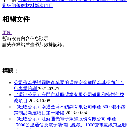
對細胞修復材料新建項目
相關文件
更多
暫時沒有內容信息顯示
請先在網站后臺添加數據記錄。
相關資訊
標題：
公司作為平謙國際產業園的環保安全顧問為其招商部進
行專業培訓
2021-02-25
（環評公示）海門市科興碳業有限公司碳刷和密封件技
改項目
2023-10-08
（驗收公示）南通金盛不銹鋼有限公司年產 5000噸不銹
鋼制品新建項目第一階段
2023-09-04
（驗收公示）江蘇通光電子線纜股份有限公司 年產
17000公里通信及電子裝備用線纜、1000套電氣線束互聯