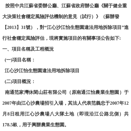
按照中共江蘇省委辦公廳、江蘇省政府辦公廳《關于健全重
大決策社會穩定風險評估機制的意見（試行）》（蘇辦發
【
2013】31號），對“
江心沙江怡生態園違法用地拆除項目
”進
行社會穩定風險評估，現將實施項目的有關事項公告如下:
一、項目名稱及工程概況
(一)項目名稱：
江心沙江怡生態園違法用地拆除項目
(二)
項目概況：
南通范家灣休閑山莊有限公司（原南通江怡農業生態園）于
2007年由江心沙農場招引入場，其法人代表范義忠于2007年12
月8日租用江心沙農場八大隊土地（即現沿江公路北側）共
178.5畝，用于興辦農業生態園。