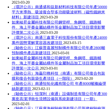
2023-03-20
（環評公示）南通盛和益新材料科技有限公司年產50000
平方米導熱、吸波復合型多功能吸波材料（磁性鐵納米
材料）新建項目
2023-03-20
如東崯昇金屬科技有限公司鋼管桿、角鋼塔、鐵路輔
件、海上平臺金屬結構件等金屬制品加工項目環境影響
評價第二次公示
2023-03-20
（環評公示）南通三鑫電子科技股份有限公司年產24000
萬件固態電解電容器改建項目
2023-03-15
（驗收公示）江蘇普嘉麗預制構件有限公司年產2800噸
預制構件產品新建項目
2023-03-01
如東崯昇金屬科技有限公司鋼管桿、角鋼塔、鐵路輔
件、海上平臺金屬結構件等金屬制品加工項目環境影響
評價第一次公示
2023-03-01
（驗收公示）海贏印務科技（南通）有限公司復合包裝
膜和復合包裝袋生產項目（一階段）
2023-02-20
（驗收公示）南通恒拓化纖有限公司 年產8000噸滌綸彈
絲新建項目
2023-02-11
（驗收公示）恒潔利（南通）設備制造有限公司年產300
萬套高潔凈衛生流體設備與系統新建項目（一期）
2023-02-01
（驗收公示）江蘇廣海檢驗檢測有限公司新建檢驗檢測