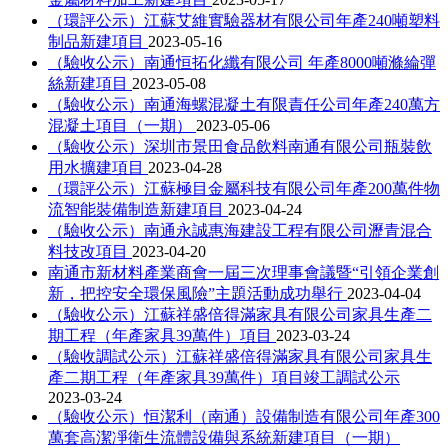
（環評公示）江蘇艾維實驗器材有限公司年產240噸塑料
制品新建項目
2023-05-16
（驗收公示）南通恒拓化纖有限公司 年產8000噸滌綸彈
絲新建項目
2023-05-08
（驗收公示）南通海螺混凝土有限責任公司年產240萬方
混凝土項目（一期）
2023-05-06
（驗收公示）深圳市景田食品飲料南通有限公司瓶裝飲
用水擴建項目
2023-04-28
（環評公示）江蘇極目金屬科技有限公司年產200萬件物
流智能裝備制造新建項目
2023-04-24
（驗收公示）南通永誠惠海建設工程有限公司瀝青混合
料技改項目
2023-04-20
南通市新材料產業商會一屆三次理事會議暨“引領企業創
新，把控安全環保風險”主題活動成功舉行
2023-04-04
（驗收公示）江蘇祥盛倍得滿家具有限公司家具生產二
期工程（年產家具39萬件）項目
2023-03-24
（驗收調試公示）江蘇祥盛倍得滿家具有限公司家具生
產二期工程（年產家具39萬件）項目竣工調試公示
2023-03-24
（驗收公示）恒潔利（南通）設備制造有限公司年產300
萬套高潔凈衛生流體設備與系統新建項目（一期）