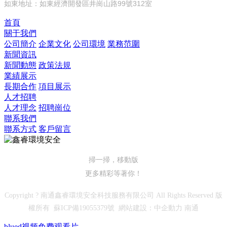
如東地址：如東經濟開發區井崗山路99號312室
首頁
關于我們
公司簡介
企業文化
公司環境
業務范圍
新聞資訊
新聞動態
政策法規
業績展示
長期合作
項目展示
人才招聘
人才理念
招聘崗位
聯系我們
聯系方式
客戶留言
掃一掃，移動版
更多精彩等著你！
Copyright ? 南通鑫睿環境安全科技服務有限公司 All Rights Reserved 版
權所有
蘇ICP備19055379號
網站建設：
中企動力
南通
blued视频免费观看片