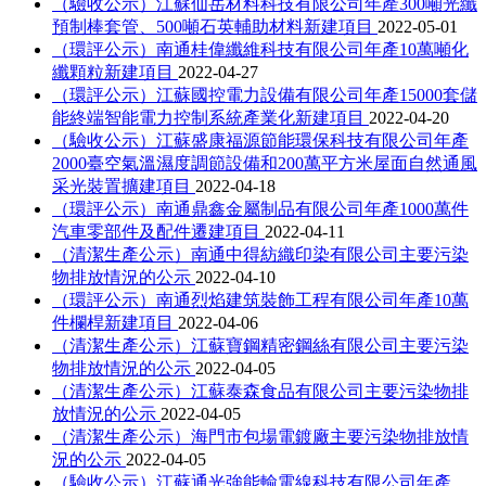
（驗收公示）江蘇仙岳材料科技有限公司年產300噸光纖
預制棒套管、500噸石英輔助材料新建項目
2022-05-01
（環評公示）南通桂偉纖維科技有限公司年產10萬噸化
纖顆粒新建項目
2022-04-27
（環評公示）江蘇國控電力設備有限公司年產15000套儲
能終端智能電力控制系統產業化新建項目
2022-04-20
（驗收公示）江蘇盛康福源節能環保科技有限公司年產
2000臺空氣溫濕度調節設備和200萬平方米屋面自然通風
采光裝置擴建項目
2022-04-18
（環評公示）南通鼎鑫金屬制品有限公司年產1000萬件
汽車零部件及配件遷建項目
2022-04-11
（清潔生產公示）南通中得紡織印染有限公司主要污染
物排放情況的公示
2022-04-10
（環評公示）南通烈焰建筑裝飾工程有限公司年產10萬
件欄桿新建項目
2022-04-06
（清潔生產公示）江蘇寶鋼精密鋼絲有限公司主要污染
物排放情況的公示
2022-04-05
（清潔生產公示）江蘇泰森食品有限公司主要污染物排
放情況的公示
2022-04-05
（清潔生產公示）海門市包場電鍍廠主要污染物排放情
況的公示
2022-04-05
（驗收公示）江蘇通光強能輸電線科技有限公司年產