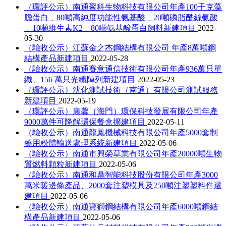
（環評公示）南通聚科生物科技有限公司年產100千克藻
膽蛋白﹑80噸高純度功能性氨基酸﹑20噸磷脂酰絲氨酸
﹑10噸維生素K2﹑80噸氨基酸蛋白飼料新建項目
2022-
05-30
（驗收公示）江蘇金之杰鋼結構有限公司 年產8萬噸鋼
結構產品新建項目
2022-05-28
（驗收公示）南通賽意通信技術有限公司年產936萬只單
纖、156 萬只光纖陣列新建項目
2022-05-23
（環評公示）沈化測試技術（南通）有限公司測試服務
新建項目
2022-05-19
（環評公示）康馨（海門）環保科技發展有限公司年產
9000萬件可降解環保餐盒擴建項目
2022-05-11
（驗收公示）南通龍鳳機械科技有限公司年產5000套制
藥用粉體輸送處理系統新建項目
2022-05-06
（驗收公示）南通市興榮草業有限公司年產20000噸生物
質燃料顆粒新建項目
2022-05-06
（驗收公示）南通和鼎智能科技股份有限公司年產3000
萬米暖邊條產品、2000套注塑模具及250噸注塑塑料件遷
建項目
2022-05-06
（驗收公示）南通寶獅鋼結構有限公司年產6000噸鋼結
構產品新建項目
2022-05-06