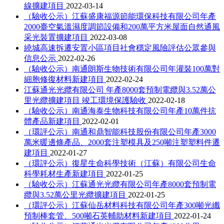
線擴建項目
2022-03-14
（驗收公示）江蘇盛康福源節能環保科技有限公司年產
2000臺空氣溫濕度調節設備和200萬平方米屋面自然通風
采光裝置擴建項目
2022-03-08
繞城高速拆遷安置小區項目社會穩定風險評估公眾參與
信息公示
2022-02-26
（驗收公示）南通朗斯生物技術有限公司年灌裝100萬對
細胞修復材料新建項目
2022-02-24
江蘇通光光纜有限公司 年產8000套預制電纜與3.52萬公
里光纜擴建項目 竣工環境保護驗收
2022-02-18
（驗收公示）南通海泰生物科技有限公司年產10萬件抗
體產品新建項目
2022-02-01
（環評公示）南通和鼎智能科技股份有限公司年產3000
萬米暖邊條產品、2000套注塑模具及250噸注塑塑料件遷
建項目
2022-01-27
（環評公示）復星生命科學技術（江蘇）有限公司生命
科學耗材生產新建項目
2022-01-25
（驗收公示）江蘇通光光纜有限公司年產8000套預制電
纜與3.52萬公里光纜擴建項目
2022-01-25
（環評公示）江蘇仙岳材料科技有限公司年產300噸光纖
預制棒套管、500噸石英輔助材料新建項目
2022-01-24