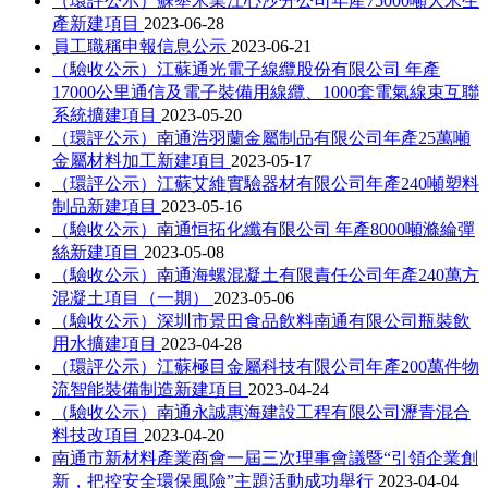
（環評公示）蘇墾米業江心沙分公司年產75000噸大米生
產新建項目
2023-06-28
員工職稱申報信息公示
2023-06-21
（驗收公示）江蘇通光電子線纜股份有限公司 年產
17000公里通信及電子裝備用線纜、1000套電氣線束互聯
系統擴建項目
2023-05-20
（環評公示）南通浩羽蘭金屬制品有限公司年產25萬噸
金屬材料加工新建項目
2023-05-17
（環評公示）江蘇艾維實驗器材有限公司年產240噸塑料
制品新建項目
2023-05-16
（驗收公示）南通恒拓化纖有限公司 年產8000噸滌綸彈
絲新建項目
2023-05-08
（驗收公示）南通海螺混凝土有限責任公司年產240萬方
混凝土項目（一期）
2023-05-06
（驗收公示）深圳市景田食品飲料南通有限公司瓶裝飲
用水擴建項目
2023-04-28
（環評公示）江蘇極目金屬科技有限公司年產200萬件物
流智能裝備制造新建項目
2023-04-24
（驗收公示）南通永誠惠海建設工程有限公司瀝青混合
料技改項目
2023-04-20
南通市新材料產業商會一屆三次理事會議暨“引領企業創
新，把控安全環保風險”主題活動成功舉行
2023-04-04