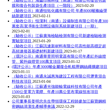
（驗收公示）海贏印務科技（南通）有限公司復合包裝
膜和復合包裝袋生產項目（一階段）
2023-02-20
（驗收公示）南通恒拓化纖有限公司 年產8000噸滌綸彈
絲新建項目
2023-02-11
（驗收公示）恒潔利（南通）設備制造有限公司年產300
萬套高潔凈衛生流體設備與系統新建項目（一期）
2023-02-01
（驗收公示）江蘇廣海檢驗檢測有限公司新建檢驗檢測
實驗室項目
2023-01-20
（驗收公示）江蘇訊連新材料有限公司高性能高穩定超
高頻連接器基礎材料新建項目
2023-01-17
（環評公示）南通華昱照明電器有限公司年產紅外線燈
管、紫外線燈管100萬支項目
2023-01-12
(環評公示）年產3000噸金屬復合軋輥壓鋼絲繩擴建項目
2023-01-11
（驗收公示）南通永誠惠海建設工程有限公司瀝青混合
料技改項目
2023-01-04
（驗收公示）江蘇通光強能輸電線科技有限公司年產
1500公里電力電纜、年產10萬公里布電線技改項目
2023-01-03
公司董事長姜明忠先生帶領環保工程師參加江蘇寶鋼精
密鋼絲清潔生產輔導會議
2022-12-29