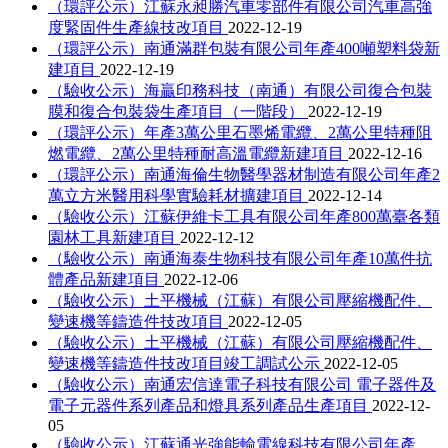
（環評公示）江蘇永昶勝汽車零部件有限公司汽車高強
度緊固件生產線技改項目
2022-12-19
（環評公示）南通滿群包裝有限公司年產400噸塑料袋新
建項目
2022-12-19
（驗收公示）海贏印務科技（南通）有限公司復合包裝
膜和復合包裝袋生產項目（一階段）
2022-12-19
（環評公示）年產3萬公里石墨烯電纜、2萬公里特種阻
燃電纜、2萬公里特種耐高溫電纜新建項目
2022-12-16
（環評公示）南通海倫生物醫學器材制造有限公司年產2
萬立方米醫用科學實驗耗材擴建項目
2022-12-14
（驗收公示）江蘇伊維卡工具有限公司年產800萬臺各類
園林工具新建項目
2022-12-12
（驗收公示）南通海泰生物科技有限公司年產10萬件抗
體產品新建項目
2022-12-06
（驗收公示）土平機械（江蘇）有限公司壓縮機配件、
變速機等鑄造件技改項目
2022-12-05
（驗收公示）土平機械（江蘇）有限公司壓縮機配件、
變速機等鑄造件技改項目竣工調試公示
2022-12-05
（驗收公示）南通宏信達電子科技有限公司 電子器件及
電子元器件系列產品和燈具系列產品生產項目
2022-12-
05
（驗收公示）江蘇通光強能輸電線科技有限公司年產