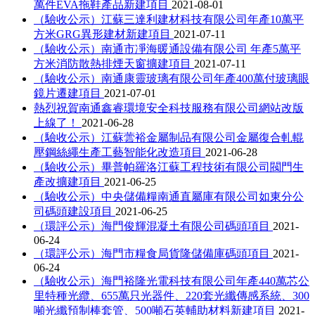
萬件EVA拖鞋產品新建項目
2021-08-01
（驗收公示）江蘇三達利建材科技有限公司年產10萬平
方米GRG異形建材新建項目
2021-07-11
（驗收公示）南通市凈海暖通設備有限公司 年產5萬平
方米消防散熱排煙天窗擴建項目
2021-07-11
（驗收公示）南通康靈玻璃有限公司年產400萬付玻璃眼
鏡片遷建項目
2021-07-01
熱烈祝賀南通鑫睿環境安全科技服務有限公司網站改版
上線了！
2021-06-28
（驗收公示）江蘇蕓裕金屬制品有限公司金屬復合軋輥
壓鋼絲繩生產工藝智能化改造項目
2021-06-28
（驗收公示）畢普帕羅洛江蘇工程技術有限公司閥門生
產改擴建項目
2021-06-25
（驗收公示）中央儲備糧南通直屬庫有限公司如東分公
司碼頭建設項目
2021-06-25
（環評公示）海門俊輝混凝土有限公司碼頭項目
2021-
06-24
（環評公示）海門市糧食局貨隆儲備庫碼頭項目
2021-
06-24
（驗收公示）海門裕隆光電科技有限公司年產440萬芯公
里特種光纜、655萬只光器件、220套光纖傳感系統、300
噸光纖預制棒套管、500噸石英輔助材料新建項目
2021-