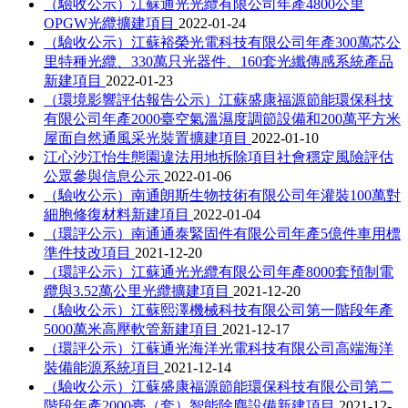
（驗收公示）江蘇通光光纜有限公司年產4800公里
OPGW光纜擴建項目
2022-01-24
（驗收公示）江蘇裕榮光電科技有限公司年產300萬芯公
里特種光纜、330萬只光器件、160套光纖傳感系統產品
新建項目
2022-01-23
（環境影響評估報告公示）江蘇盛康福源節能環保科技
有限公司年產2000臺空氣溫濕度調節設備和200萬平方米
屋面自然通風采光裝置擴建項目
2022-01-10
江心沙江怡生態園違法用地拆除項目社會穩定風險評估
公眾參與信息公示
2022-01-06
（驗收公示）南通朗斯生物技術有限公司年灌裝100萬對
細胞修復材料新建項目
2022-01-04
（環評公示）南通通泰緊固件有限公司年產5億件車用標
準件技改項目
2021-12-20
（環評公示）江蘇通光光纜有限公司年產8000套預制電
纜與3.52萬公里光纜擴建項目
2021-12-20
（驗收公示）江蘇熙澤機械科技有限公司第一階段年產
5000萬米高壓軟管新建項目
2021-12-17
（環評公示）江蘇通光海洋光電科技有限公司高端海洋
裝備能源系統項目
2021-12-14
（驗收公示）江蘇盛康福源節能環保科技有限公司第二
階段年產2000臺（套）智能除塵設備新建項目
2021-12-