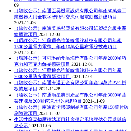
09
（驗收公示）南通臣昊機電設備有限公司年產50萬臺工
業機器人用全數字智能型交流伺服電動機新建項目
2021-12-06
（驗收公示）南通美感邦塑業有限公司紙塑復合板生產
線擴建項目
2021-12-03
（環評公示）江蘇通光強能輸電線科技有限公司年產
1500公里電力電纜、年產10萬公里布電線技改項目
2021-12-02
（環評公示）可可琳納食品海門有限公司年產2000噸巧
克力和巧克力飾品擴建項目
2021-12-01
（驗收公示）江蘇通光強能輸電線科技有限公司年產
7000公里防火電纜新建項目
2021-12-01
（驗收公示）南通海邁五金有限公司年產24萬片PVC掛
板擴建項目
2021-11-28
（驗收公示）南通順星農副產品有限公司年產3000噸蔬
菜速凍及200噸速凍水餃擴建項目
2021-11-09
（驗收公示）南通市卡博碳制品有限公司年產150萬付碳
刷遷建項目
2021-11-07
生活性廢棄物壓縮站項目社會穩定風險評估公眾參與信
息公示
2021-11-05