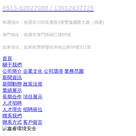
0513-82827988 / 13912437725
南通地址：南通崇川區長通路3號雙逸國際大廈（籌建)
海門地址：南通市海門區鷗江路89號
如東地址：如東經濟開發區井崗山路99號312室
首頁
關于我們
公司簡介
企業文化
公司環境
業務范圍
新聞資訊
新聞動態
政策法規
業績展示
長期合作
項目展示
人才招聘
人才理念
招聘崗位
聯系我們
聯系方式
客戶留言