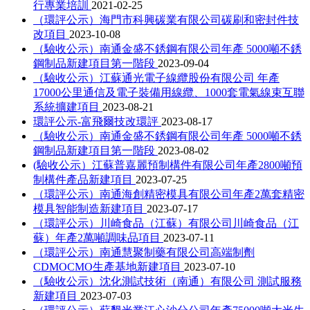
行專業培訓
2021-02-25
（環評公示）海門市科興碳業有限公司碳刷和密封件技
改項目
2023-10-08
（驗收公示）南通金盛不銹鋼有限公司年產 5000噸不銹
鋼制品新建項目第一階段
2023-09-04
（驗收公示）江蘇通光電子線纜股份有限公司 年產
17000公里通信及電子裝備用線纜、1000套電氣線束互聯
系統擴建項目
2023-08-21
環評公示-富飛爾技改環評
2023-08-17
（驗收公示）南通金盛不銹鋼有限公司年產 5000噸不銹
鋼制品新建項目第一階段
2023-08-02
(驗收公示）江蘇普嘉麗預制構件有限公司年產2800噸預
制構件產品新建項目
2023-07-25
（環評公示）南通海創精密模具有限公司年產2萬套精密
模具智能制造新建項目
2023-07-17
（環評公示）川崎食品（江蘇）有限公司川崎食品（江
蘇）年產2萬噸調味品項目
2023-07-11
（環評公示）南通慧聚制藥有限公司高端制劑
CDMOCMO生產基地新建項目
2023-07-10
（驗收公示）沈化測試技術（南通）有限公司 測試服務
新建項目
2023-07-03