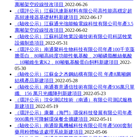
萬噸架空絞線技改項目
2022-06-26
（環評公示）江蘇訊連新材料有限公司高性能高穩定超
高頻連接器基礎材料新建項目
2022-06-17
（驗收公示）江蘇通光強能輸電線科技有限公司年產3.5
萬噸架空絞線技改項目
2022-06-02
（驗收公示）江蘇科諾牧業設備技術有限公司科諾牧業
設備制造項目
2022-05-31
（環評公示）南通聚科生物科技有限公司年產100千克藻
膽蛋白﹑80噸高純度功能性氨基酸﹑20噸磷脂酰絲氨酸
﹑10噸維生素K2﹑80噸氨基酸蛋白飼料新建項目
2022-
05-30
（驗收公示）江蘇金之杰鋼結構有限公司 年產8萬噸鋼
結構產品新建項目
2022-05-28
（驗收公示）南通賽意通信技術有限公司年產936萬只單
纖、156 萬只光纖陣列新建項目
2022-05-23
（環評公示）沈化測試技術（南通）有限公司測試服務
新建項目
2022-05-19
（環評公示）康馨（海門）環保科技發展有限公司年產
9000萬件可降解環保餐盒擴建項目
2022-05-11
（驗收公示）南通龍鳳機械科技有限公司年產5000套制
藥用粉體輸送處理系統新建項目
2022-05-06