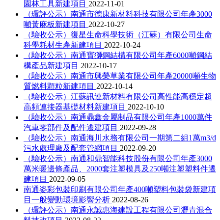
園林工具新建項目
2022-11-01
（環評公示）南通市德康新材料科技有限公司年產3000
噸黃麻板新建項目
2022-10-27
（驗收公示）復星生命科學技術（江蘇）有限公司生命
科學耗材生產新建項目
2022-10-24
（驗收公示）南通寶獅鋼結構有限公司年產6000噸鋼結
構產品新建項目
2022-10-17
（驗收公示）南通市興榮草業有限公司年產20000噸生物
質燃料顆粒新建項目
2022-10-14
（驗收公示）江蘇訊連新材料有限公司高性能高穩定超
高頻連接器基礎材料新建項目
2022-10-10
（驗收公示）南通鼎鑫金屬制品有限公司年產1000萬件
汽車零部件及配件遷建項目
2022-09-28
（驗收公示）南通海川水務有限公司一期第二組1萬m3/d
污水處理廠及配套管網項目
2022-09-20
（驗收公示）南通和鼎智能科技股份有限公司年產3000
萬米暖邊條產品、2000套注塑模具及250噸注塑塑料件遷
建項目
2022-09-05
南通姿彩包裝印刷有限公司年產400噸塑料包裝袋新建項
目一般變動環境影響分析
2022-08-26
（環評公示）南通永誠惠海建設工程有限公司瀝青混合