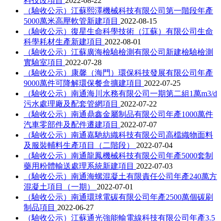
料技改項目
2022-08-22
（驗收公示）江蘇熙澤機械科技有限公司第一階段年產
5000萬米高壓軟管新建項目
2022-08-15
（驗收公示）復星生命科學技術（江蘇）有限公司生命
科學耗材生產新建項目
2022-08-01
（驗收公示）江蘇廣海檢驗檢測有限公司新建檢驗檢測
實驗室項目
2022-07-28
（驗收公示）康馨（海門）環保科技發展有限公司年產
9000萬件可降解環保餐盒擴建項目
2022-07-25
（驗收公示）南通海川水務有限公司一期第二組1萬m3/d
污水處理廠及配套管網項目
2022-07-22
（驗收公示）南通鼎鑫金屬制品有限公司年產1000萬件
汽車零部件及配件遷建項目
2022-07-07
（驗收公示）南通嘉馳紡織科技有限公司高檔織物面料
及服裝輔料生產項目（二階段）
2022-07-04
（驗收公示）南通龍鳳機械科技有限公司年產5000套制
藥用粉體輸送處理系統新建項目
2022-07-03
（驗收公示）南通海螺混凝土有限責任公司年產240萬方
混凝土項目（一期）
2022-07-01
（驗收公示）南通環球電碳有限公司年產2500萬個碳刷
制品項目
2022-06-27
（驗收公示）江蘇通光強能輸電線科技有限公司年產3.5