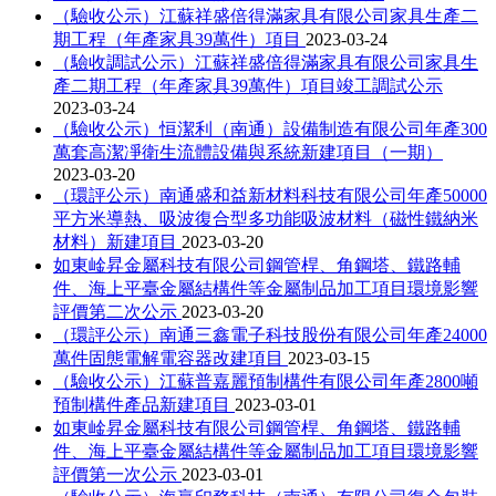
（驗收公示）江蘇祥盛倍得滿家具有限公司家具生產二
期工程（年產家具39萬件）項目
2023-03-24
（驗收調試公示）江蘇祥盛倍得滿家具有限公司家具生
產二期工程（年產家具39萬件）項目竣工調試公示
2023-03-24
（驗收公示）恒潔利（南通）設備制造有限公司年產300
萬套高潔凈衛生流體設備與系統新建項目（一期）
2023-03-20
（環評公示）南通盛和益新材料科技有限公司年產50000
平方米導熱、吸波復合型多功能吸波材料（磁性鐵納米
材料）新建項目
2023-03-20
如東崯昇金屬科技有限公司鋼管桿、角鋼塔、鐵路輔
件、海上平臺金屬結構件等金屬制品加工項目環境影響
評價第二次公示
2023-03-20
（環評公示）南通三鑫電子科技股份有限公司年產24000
萬件固態電解電容器改建項目
2023-03-15
（驗收公示）江蘇普嘉麗預制構件有限公司年產2800噸
預制構件產品新建項目
2023-03-01
如東崯昇金屬科技有限公司鋼管桿、角鋼塔、鐵路輔
件、海上平臺金屬結構件等金屬制品加工項目環境影響
評價第一次公示
2023-03-01