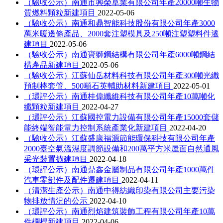
（驗收公示）南通市興榮草業有限公司年產20000噸生物
質燃料顆粒新建項目
2022-05-06
（驗收公示）南通和鼎智能科技股份有限公司年產3000
萬米暖邊條產品、2000套注塑模具及250噸注塑塑料件遷
建項目
2022-05-06
（驗收公示）南通寶獅鋼結構有限公司年產6000噸鋼結
構產品新建項目
2022-05-06
（驗收公示）江蘇仙岳材料科技有限公司年產300噸光纖
預制棒套管、500噸石英輔助材料新建項目
2022-05-01
（環評公示）南通桂偉纖維科技有限公司年產10萬噸化
纖顆粒新建項目
2022-04-27
（環評公示）江蘇國控電力設備有限公司年產15000套儲
能終端智能電力控制系統產業化新建項目
2022-04-20
（驗收公示）江蘇盛康福源節能環保科技有限公司年產
2000臺空氣溫濕度調節設備和200萬平方米屋面自然通風
采光裝置擴建項目
2022-04-18
（環評公示）南通鼎鑫金屬制品有限公司年產1000萬件
汽車零部件及配件遷建項目
2022-04-11
（清潔生產公示）南通中得紡織印染有限公司主要污染
物排放情況的公示
2022-04-10
（環評公示）南通烈焰建筑裝飾工程有限公司年產10萬
件欄桿新建項目
2022-04-06