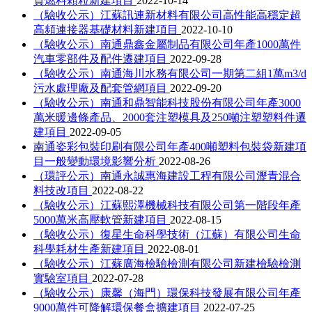
質燃料顆粒新建項目
2022-10-14
（驗收公示）江蘇訊連新材料有限公司高性能高穩定超
高頻連接器基礎材料新建項目
2022-10-10
（驗收公示）南通鼎鑫金屬制品有限公司年產1000萬件
汽車零部件及配件遷建項目
2022-09-28
（驗收公示）南通海川水務有限公司一期第二組1萬m3/d
污水處理廠及配套管網項目
2022-09-20
（驗收公示）南通和鼎智能科技股份有限公司年產3000
萬米暖邊條產品、2000套注塑模具及250噸注塑塑料件遷
建項目
2022-09-05
南通姿彩包裝印刷有限公司年產400噸塑料包裝袋新建項
目一般變動環境影響分析
2022-08-26
（環評公示）南通永誠惠海建設工程有限公司瀝青混合
料技改項目
2022-08-22
（驗收公示）江蘇熙澤機械科技有限公司第一階段年產
5000萬米高壓軟管新建項目
2022-08-15
（驗收公示）復星生命科學技術（江蘇）有限公司生命
科學耗材生產新建項目
2022-08-01
（驗收公示）江蘇廣海檢驗檢測有限公司新建檢驗檢測
實驗室項目
2022-07-28
（驗收公示）康馨（海門）環保科技發展有限公司年產
9000萬件可降解環保餐盒擴建項目
2022-07-25