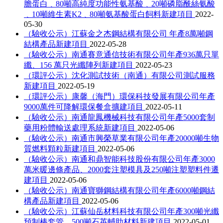
膽蛋白﹑80噸高純度功能性氨基酸﹑20噸磷脂酰絲氨酸
﹑10噸維生素K2﹑80噸氨基酸蛋白飼料新建項目
2022-
05-30
（驗收公示）江蘇金之杰鋼結構有限公司 年產8萬噸鋼
結構產品新建項目
2022-05-28
（驗收公示）南通賽意通信技術有限公司年產936萬只單
纖、156 萬只光纖陣列新建項目
2022-05-23
（環評公示）沈化測試技術（南通）有限公司測試服務
新建項目
2022-05-19
（環評公示）康馨（海門）環保科技發展有限公司年產
9000萬件可降解環保餐盒擴建項目
2022-05-11
（驗收公示）南通龍鳳機械科技有限公司年產5000套制
藥用粉體輸送處理系統新建項目
2022-05-06
（驗收公示）南通市興榮草業有限公司年產20000噸生物
質燃料顆粒新建項目
2022-05-06
（驗收公示）南通和鼎智能科技股份有限公司年產3000
萬米暖邊條產品、2000套注塑模具及250噸注塑塑料件遷
建項目
2022-05-06
（驗收公示）南通寶獅鋼結構有限公司年產6000噸鋼結
構產品新建項目
2022-05-06
（驗收公示）江蘇仙岳材料科技有限公司年產300噸光纖
預制棒套管、500噸石英輔助材料新建項目
2022-05-01