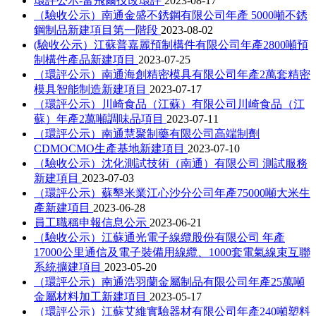
環評公示-富飛爾技改環評
2023-08-17
（驗收公示）南通金盛不銹鋼有限公司年產 5000噸不銹
鋼制品新建項目第一階段
2023-08-02
(驗收公示）江蘇普嘉麗預制構件有限公司年產2800噸預
制構件產品新建項目
2023-07-25
（環評公示）南通海創精密模具有限公司年產2萬套精密
模具智能制造新建項目
2023-07-17
（環評公示）川崎食品（江蘇）有限公司川崎食品（江
蘇）年產2萬噸調味品項目
2023-07-11
（環評公示）南通慧聚制藥有限公司高端制劑
CDMOCMO生產基地新建項目
2023-07-10
（驗收公示）沈化測試技術（南通）有限公司 測試服務
新建項目
2023-07-03
（環評公示）蘇墾米業江心沙分公司年產75000噸大米生
產新建項目
2023-06-28
員工職稱申報信息公示
2023-06-21
（驗收公示）江蘇通光電子線纜股份有限公司 年產
17000公里通信及電子裝備用線纜、1000套電氣線束互聯
系統擴建項目
2023-05-20
（環評公示）南通浩羽蘭金屬制品有限公司年產25萬噸
金屬材料加工新建項目
2023-05-17
（環評公示）江蘇艾維實驗器材有限公司年產240噸塑料