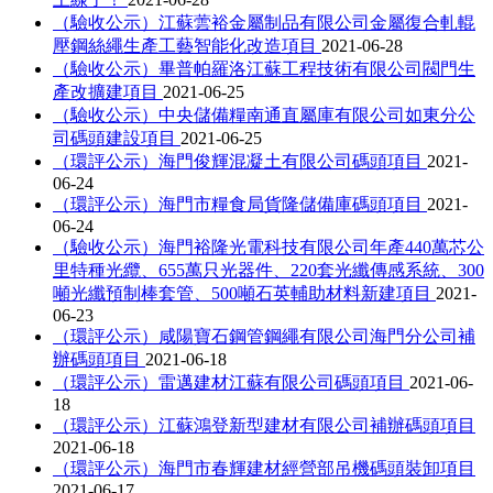
（驗收公示）江蘇蕓裕金屬制品有限公司金屬復合軋輥
壓鋼絲繩生產工藝智能化改造項目
2021-06-28
（驗收公示）畢普帕羅洛江蘇工程技術有限公司閥門生
產改擴建項目
2021-06-25
（驗收公示）中央儲備糧南通直屬庫有限公司如東分公
司碼頭建設項目
2021-06-25
（環評公示）海門俊輝混凝土有限公司碼頭項目
2021-
06-24
（環評公示）海門市糧食局貨隆儲備庫碼頭項目
2021-
06-24
（驗收公示）海門裕隆光電科技有限公司年產440萬芯公
里特種光纜、655萬只光器件、220套光纖傳感系統、300
噸光纖預制棒套管、500噸石英輔助材料新建項目
2021-
06-23
（環評公示）咸陽寶石鋼管鋼繩有限公司海門分公司補
辦碼頭項目
2021-06-18
（環評公示）雷邁建材江蘇有限公司碼頭項目
2021-06-
18
（環評公示）江蘇鴻登新型建材有限公司補辦碼頭項目
2021-06-18
（環評公示）海門市春輝建材經營部吊機碼頭裝卸項目
2021-06-17