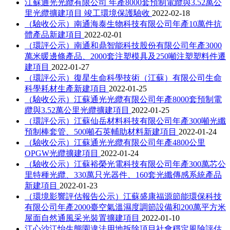
江蘇通光光纜有限公司 年產8000套預制電纜與3.52萬公
里光纜擴建項目 竣工環境保護驗收
2022-02-18
（驗收公示）南通海泰生物科技有限公司年產10萬件抗
體產品新建項目
2022-02-01
（環評公示）南通和鼎智能科技股份有限公司年產3000
萬米暖邊條產品、2000套注塑模具及250噸注塑塑料件遷
建項目
2022-01-27
（環評公示）復星生命科學技術（江蘇）有限公司生命
科學耗材生產新建項目
2022-01-25
（驗收公示）江蘇通光光纜有限公司年產8000套預制電
纜與3.52萬公里光纜擴建項目
2022-01-25
（環評公示）江蘇仙岳材料科技有限公司年產300噸光纖
預制棒套管、500噸石英輔助材料新建項目
2022-01-24
（驗收公示）江蘇通光光纜有限公司年產4800公里
OPGW光纜擴建項目
2022-01-24
（驗收公示）江蘇裕榮光電科技有限公司年產300萬芯公
里特種光纜、330萬只光器件、160套光纖傳感系統產品
新建項目
2022-01-23
（環境影響評估報告公示）江蘇盛康福源節能環保科技
有限公司年產2000臺空氣溫濕度調節設備和200萬平方米
屋面自然通風采光裝置擴建項目
2022-01-10
江心沙江怡生態園違法用地拆除項目社會穩定風險評估