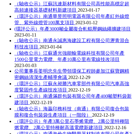
（驗收公示）江蘇訊連新材料有限公司高性能高穩定超
高頻連接器基礎材料新建項目
2023-01-17
（環評公示）南通華昱照明電器有限公司年產紅外線燈
管、紫外線燈管100萬支項目
2023-01-12
(環評公示）年產3000噸金屬復合軋輥壓鋼絲繩擴建項目
2023-01-11
（驗收公示）南通永誠惠海建設工程有限公司瀝青混合
料技改項目
2023-01-04
（驗收公示）江蘇通光強能輸電線科技有限公司年產
1500公里電力電纜、年產10萬公里布電線技改項目
2023-01-03
公司董事長姜明忠先生帶領環保工程師參加江蘇寶鋼精
密鋼絲清潔生產輔導會議
2022-12-29
（環評公示）江蘇永昶勝汽車零部件有限公司汽車高強
度緊固件生產線技改項目
2022-12-19
（環評公示）南通滿群包裝有限公司年產400噸塑料袋新
建項目
2022-12-19
（驗收公示）海贏印務科技（南通）有限公司復合包裝
膜和復合包裝袋生產項目（一階段）
2022-12-19
（環評公示）年產3萬公里石墨烯電纜、2萬公里特種阻
燃電纜、2萬公里特種耐高溫電纜新建項目
2022-12-16
（環評公示）南通海倫生物醫學器材制造有限公司年產2