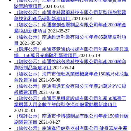
（驗收公示）江蘇安吉爾醫藥科技有限公司藥品質量檢
驗實驗室項目
2021-06-01
（驗收公示）南通睿科醫藥科技有限公司新型細胞類醫
藥技術和產品研制新建項目
2021-06-01
（驗收公示）南通鑫創金屬制品有限公司年產2000噸金
屬拉絲新建項目
2021-05-27
（驗收公示）南通維達鞋業有限公司年產85萬雙皮鞋項
目
2021-05-20
（環評公示）南通賽意通信技術有限公司年產936萬只單
纖、156萬只光纖陣列新建項目
2021-05-19
（驗收公示）南通悅銘包裝科技有限公司年產2000噸印
刷紙制品新建項目
2021-05-14
（驗收公示）海門市佳旺泵業機械廠年產150萬只化妝瓶
蓋改建項目
2021-05-08
（驗收公示）南通海邁五金有限公司年產24萬片PVC掛
板擴建項目
2021-05-06
（驗收公示）南通臣昊機電設備有限公司年產50萬臺工
業機器人用全數字智能型交流伺服電動機新建項目
2021-05-01
（環評公示）南通市卡博碳制品有限公司年產150萬付碳
刷遷建項目
2021-04-27
（驗收公示）南通鑫洋健身器材有限公司 健身器材生產