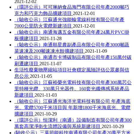
2021-12-02
（環評公示）可可琳納食品海門有限公司年產2000噸巧
克力和巧克力飾品擴建項目
2021-12-01
（驗收公示）江蘇通光強能輸電線科技有限公司年產
7000公里防火電纜新建項目
2021-12-01
（驗收公示）南通海邁五金有限公司年產24萬片PVC掛
板擴建項目
2021-11-28
（驗收公示）南通順星農副產品有限公司年產3000噸蔬
菜速凍及200噸速凍水餃擴建項目
2021-11-09
（驗收公示）南通市卡博碳制品有限公司年產150萬付碳
刷遷建項目
2021-11-07
生活性廢棄物壓縮站項目社會穩定風險評估公眾參與信
息公示
2021-11-05
（驗收公示）江蘇裕榮光電科技有限公司年產300萬芯公
里特種光纜、330萬只光器件、160套光纖傳感系統產品
新建項目
2021-11-03
（驗收公示）江蘇通光海洋光電科技有限公司 年產海底
光、電纜5700千米項目與 年新增1800千米海底光、電纜
擴建項目
2021-10-29
（環評公示）恒潔利（南通）設備制造有限公司年產300
萬套高潔凈衛生流體設備與系統新建項目
2021-10-29
(驗收公示）三葉節能科技南通有限公司年產20萬平方米