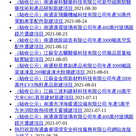
（驗收公示）南通睿科醫藥科技有限公司新型細胞類醫
藥技術和產品研制新建項目
2021-08-30
（驗收公示）南通富飛爾機械科技有限公司年產50萬件
電動車零配件新建項目
2021-08-24
（驗收公示）南通康靈玻璃有限公司年產400萬付玻璃眼
鏡片遷建項目
2021-08-23
（驗收公示）南通德龍鑄造有限公司年產3000噸真空泵
配件遷建項目
2021-08-12
（驗收公示）江蘇安吉爾醫藥科技有限公司藥品質量檢
驗實驗室項目
2021-08-05
（驗收公示）南通順星農副產品有限公司年產3000噸蔬
菜速凍及200噸速凍水餃擴建項目
2021-08-01
（驗收公示）江蘇金金雨新材料科技有限公司年產2000
萬件EVA拖鞋產品新建項目
2021-08-01
（驗收公示）江蘇三達利建材科技有限公司年產10萬平
方米GRG異形建材新建項目
2021-07-11
（驗收公示）南通市凈海暖通設備有限公司 年產5萬平
方米消防散熱排煙天窗擴建項目
2021-07-11
（驗收公示）南通康靈玻璃有限公司年產400萬付玻璃眼
鏡片遷建項目
2021-07-01
熱烈祝賀南通鑫睿環境安全科技服務有限公司網站改版
上線了！
2021-06-28