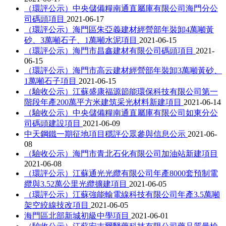
（環評公示）中央儲備糧南通直屬庫有限公司海門分公
司碼頭項目
2021-06-17
（環評公示）海門區朱亞義建材經營部年裝卸4萬噸黃
砂、3萬噸石子、1萬噸水泥項目
2021-06-15
（環評公示）海門市昌鑫建材有限公司碼頭項目
2021-
06-15
（環評公示）海門市高云建材經營部年裝卸3萬噸黃砂、
1萬噸石子項目
2021-06-15
（驗收公示）江蘇盛康福源節能環保科技有限公司第一
階段年產200萬平方米建筑采光材料新建項目
2021-06-14
（驗收公示）中央儲備糧南通直屬庫有限公司如東分公
司碼頭建設項目
2021-06-09
中天鋼鐵一期征地項目穩評公眾參與信息公示
2021-06-
08
（驗收公示）海門市青北石化有限公司加油站新建項目
2021-06-08
（環評公示）江蘇通光光纜有限公司年產8000套預制電
纜與3.52萬公里光纜擴建項目
2021-06-05
（環評公示）江蘇強能輸電線科技有限公司年產3.5萬噸
架空絞線技改項目
2021-06-05
海門區北部新城初級中學項目
2021-06-01