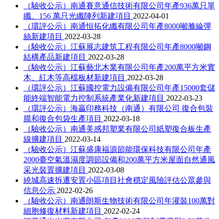
（驗收公示）南通賽意通信技術有限公司年產936萬只單
纖、156 萬只光纖陣列新建項目
2022-04-01
（環評公示）南通恒拓化纖有限公司年產8000噸滌綸彈
絲新建項目
2022-03-28
（驗收公示）江蘇展志建筑工程有限公司年產8000噸鋼
結構產品新建項目
2022-03-28
（驗收公示）江蘇藝北木業有限公司年產200萬平方米實
木、紅木等高檔板材新建項目
2022-03-28
（環評公示）江蘇國控電力設備有限公司年產15000套儲
能終端智能電力控制系統產業化新建項目
2022-03-23
（環評公示）海贏印務科技（南通）有限公司 復合包裝
膜和復合包袋生產項目
2022-03-18
（驗收公示）南通美感邦塑業有限公司紙塑復合板生產
線擴建項目
2022-03-14
（驗收公示）江蘇盛康福源節能環保科技有限公司年產
2000臺空氣溫濕度調節設備和200萬平方米屋面自然通風
采光裝置擴建項目
2022-03-08
繞城高速拆遷安置小區項目社會穩定風險評估公眾參與
信息公示
2022-02-26
（驗收公示）南通朗斯生物技術有限公司年灌裝100萬對
細胞修復材料新建項目
2022-02-24