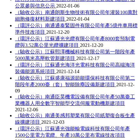
公眾參與信息公示
2022-01-06
（驗收公示）南通朗斯生物技術有限公司年灌裝100萬對
細胞修復材料新建項目
2022-01-04
（環評公示）南通通泰緊固件有限公司年產5億件車用標
準件技改項目
2021-12-20
（環評公示）江蘇通光光纜有限公司年產8000套預制電
纜與3.52萬公里光纜擴建項目
2021-12-20
（驗收公示）江蘇熙澤機械科技有限公司第一階段年產
5000萬米高壓軟管新建項目
2021-12-17
（環評公示）江蘇通光海洋光電科技有限公司高端海洋
裝備能源系統項目
2021-12-14
（驗收公示）江蘇盛康福源節能環保科技有限公司第二
階段年產2000臺（套）智能除塵設備新建項目
2021-12-
09
（驗收公示）南通臣昊機電設備有限公司年產50萬臺工
業機器人用全數字智能型交流伺服電動機新建項目
2021-12-06
（驗收公示）南通美感邦塑業有限公司紙塑復合板生產
線擴建項目
2021-12-03
（環評公示）江蘇通光強能輸電線科技有限公司年產
1500公里電力電纜、年產10萬公里布電線技改項目