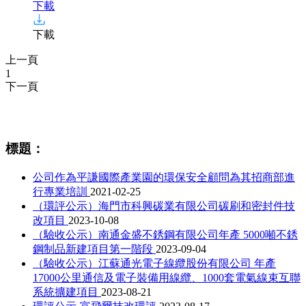
下載
下載
上一頁
1
下一頁
相關資訊
標題：
公司作為平謙國際產業園的環保安全顧問為其招商部進
行專業培訓
2021-02-25
（環評公示）海門市科興碳業有限公司碳刷和密封件技
改項目
2023-10-08
（驗收公示）南通金盛不銹鋼有限公司年產 5000噸不銹
鋼制品新建項目第一階段
2023-09-04
（驗收公示）江蘇通光電子線纜股份有限公司 年產
17000公里通信及電子裝備用線纜、1000套電氣線束互聯
系統擴建項目
2023-08-21