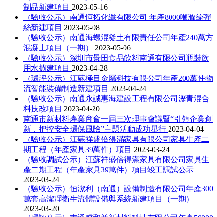
制品新建項目
2023-05-16
（驗收公示）南通恒拓化纖有限公司 年產8000噸滌綸彈
絲新建項目
2023-05-08
（驗收公示）南通海螺混凝土有限責任公司年產240萬方
混凝土項目（一期）
2023-05-06
（驗收公示）深圳市景田食品飲料南通有限公司瓶裝飲
用水擴建項目
2023-04-28
（環評公示）江蘇極目金屬科技有限公司年產200萬件物
流智能裝備制造新建項目
2023-04-24
（驗收公示）南通永誠惠海建設工程有限公司瀝青混合
料技改項目
2023-04-20
南通市新材料產業商會一屆三次理事會議暨“引領企業創
新，把控安全環保風險”主題活動成功舉行
2023-04-04
（驗收公示）江蘇祥盛倍得滿家具有限公司家具生產二
期工程（年產家具39萬件）項目
2023-03-24
（驗收調試公示）江蘇祥盛倍得滿家具有限公司家具生
產二期工程（年產家具39萬件）項目竣工調試公示
2023-03-24
（驗收公示）恒潔利（南通）設備制造有限公司年產300
萬套高潔凈衛生流體設備與系統新建項目（一期）
2023-03-20