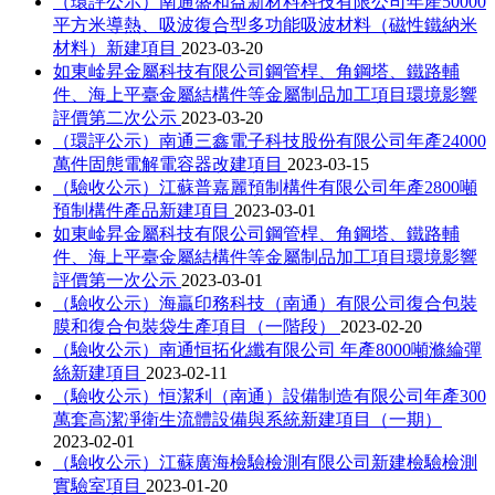
（環評公示）南通盛和益新材料科技有限公司年產50000
平方米導熱、吸波復合型多功能吸波材料（磁性鐵納米
材料）新建項目
2023-03-20
如東崯昇金屬科技有限公司鋼管桿、角鋼塔、鐵路輔
件、海上平臺金屬結構件等金屬制品加工項目環境影響
評價第二次公示
2023-03-20
（環評公示）南通三鑫電子科技股份有限公司年產24000
萬件固態電解電容器改建項目
2023-03-15
（驗收公示）江蘇普嘉麗預制構件有限公司年產2800噸
預制構件產品新建項目
2023-03-01
如東崯昇金屬科技有限公司鋼管桿、角鋼塔、鐵路輔
件、海上平臺金屬結構件等金屬制品加工項目環境影響
評價第一次公示
2023-03-01
（驗收公示）海贏印務科技（南通）有限公司復合包裝
膜和復合包裝袋生產項目（一階段）
2023-02-20
（驗收公示）南通恒拓化纖有限公司 年產8000噸滌綸彈
絲新建項目
2023-02-11
（驗收公示）恒潔利（南通）設備制造有限公司年產300
萬套高潔凈衛生流體設備與系統新建項目（一期）
2023-02-01
（驗收公示）江蘇廣海檢驗檢測有限公司新建檢驗檢測
實驗室項目
2023-01-20