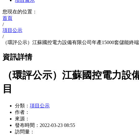
項目展示
您現在的位置：
首頁
/
項目公示
/
（環評公示）江蘇國控電力設備有限公司年產15000套儲能終
資訊詳情
（環評公示）江蘇國控電力設備
目
分類：
項目公示
作者：
來源：
發布時間：
2022-03-23 08:55
訪問量：