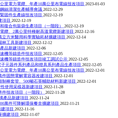
0公里電力電纜、年產10萬公里布電線技改項目
2023-01-03
密鋼絲清潔生產輔導會議
2022-12-29
度緊固件生產線技改項目
2022-12-19
建項目
2022-12-19
膜和復合包裝袋生產項目（一階段）
2022-12-19
燃電纜、2萬公里特種耐高溫電纜新建項目
2022-12-16
萬立方米醫用科學實驗耗材擴建項目
2022-12-14
類園林工具新建項目
2022-12-12
體產品新建項目
2022-12-06
變速機等鑄造件技改項目
2022-12-05
變速機等鑄造件技改項目竣工調試公示
2022-12-05
電子元器件系列產品和燈具系列產品生產項目
2022-12-05
0公里電力電纜、年產10萬公里布電線技改項目
2022-12-01
0萬件固態電解電容器改建項目
2022-12-01
預制棒套管、500噸石英輔助材料新建項目
2022-12-01
一次性使用采樣器新建項目
2022-11-28
準件技改項目（一階段）
2022-11-28
結構產品新建項目
2022-11-24
00萬件可降解環保餐盒擴建項目
2022-11-21
新建項目
2022-11-16
座擴建項目
2022-11-07