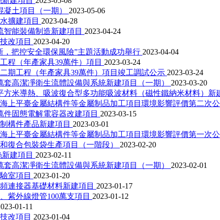
絲新建項目
2023-05-08
方混凝土項目（一期）
2023-05-06
用水擴建項目
2023-04-28
物流智能裝備制造新建項目
2023-04-24
料技改項目
2023-04-20
新，把控安全環保風險”主題活動成功舉行
2023-04-04
工程（年產家具39萬件）項目
2023-03-24
二期工程（年產家具39萬件）項目竣工調試公示
2023-03-24
0萬套高潔凈衛生流體設備與系統新建項目（一期）
2023-03-20
0平方米導熱、吸波復合型多功能吸波材料（磁性鐵納米材料）新
、海上平臺金屬結構件等金屬制品加工項目環境影響評價第二次
0萬件固態電解電容器改建項目
2023-03-15
預制構件產品新建項目
2023-03-01
、海上平臺金屬結構件等金屬制品加工項目環境影響評價第一次
膜和復合包裝袋生產項目（一階段）
2023-02-20
絲新建項目
2023-02-11
0萬套高潔凈衛生流體設備與系統新建項目（一期）
2023-02-01
實驗室項目
2023-01-20
高頻連接器基礎材料新建項目
2023-01-17
、紫外線燈管100萬支項目
2023-01-12
2023-01-11
料技改項目
2023-01-04