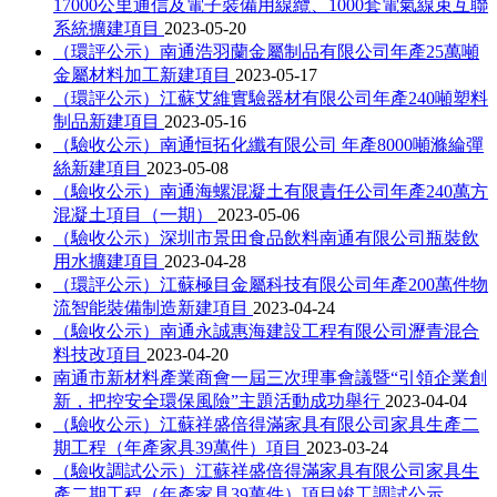
17000公里通信及電子裝備用線纜、1000套電氣線束互聯
系統擴建項目
2023-05-20
（環評公示）南通浩羽蘭金屬制品有限公司年產25萬噸
金屬材料加工新建項目
2023-05-17
（環評公示）江蘇艾維實驗器材有限公司年產240噸塑料
制品新建項目
2023-05-16
（驗收公示）南通恒拓化纖有限公司 年產8000噸滌綸彈
絲新建項目
2023-05-08
（驗收公示）南通海螺混凝土有限責任公司年產240萬方
混凝土項目（一期）
2023-05-06
（驗收公示）深圳市景田食品飲料南通有限公司瓶裝飲
用水擴建項目
2023-04-28
（環評公示）江蘇極目金屬科技有限公司年產200萬件物
流智能裝備制造新建項目
2023-04-24
（驗收公示）南通永誠惠海建設工程有限公司瀝青混合
料技改項目
2023-04-20
南通市新材料產業商會一屆三次理事會議暨“引領企業創
新，把控安全環保風險”主題活動成功舉行
2023-04-04
（驗收公示）江蘇祥盛倍得滿家具有限公司家具生產二
期工程（年產家具39萬件）項目
2023-03-24
（驗收調試公示）江蘇祥盛倍得滿家具有限公司家具生
產二期工程（年產家具39萬件）項目竣工調試公示