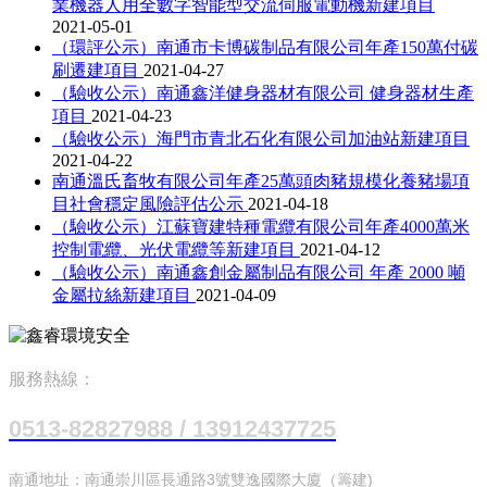
業機器人用全數字智能型交流伺服電動機新建項目
2021-05-01
（環評公示）南通市卡博碳制品有限公司年產150萬付碳
刷遷建項目
2021-04-27
（驗收公示）南通鑫洋健身器材有限公司 健身器材生產
項目
2021-04-23
（驗收公示）海門市青北石化有限公司加油站新建項目
2021-04-22
南通溫氏畜牧有限公司年產25萬頭肉豬規模化養豬場項
目社會穩定風險評估公示
2021-04-18
（驗收公示）江蘇寶建特種電纜有限公司年產4000萬米
控制電纜、光伏電纜等新建項目
2021-04-12
（驗收公示）南通鑫創金屬制品有限公司 年產 2000 噸
金屬拉絲新建項目
2021-04-09
服務熱線：
0513-82827988 / 13912437725
南通地址：南通崇川區長通路3號雙逸國際大廈（籌建)