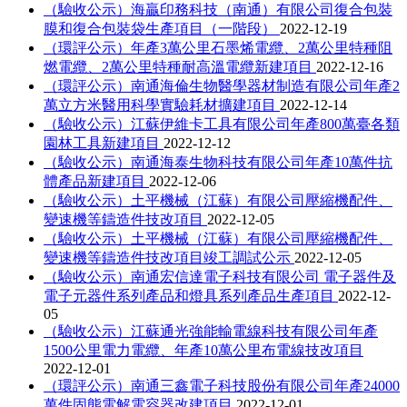
（驗收公示）海贏印務科技（南通）有限公司復合包裝
膜和復合包裝袋生產項目（一階段）
2022-12-19
（環評公示）年產3萬公里石墨烯電纜、2萬公里特種阻
燃電纜、2萬公里特種耐高溫電纜新建項目
2022-12-16
（環評公示）南通海倫生物醫學器材制造有限公司年產2
萬立方米醫用科學實驗耗材擴建項目
2022-12-14
（驗收公示）江蘇伊維卡工具有限公司年產800萬臺各類
園林工具新建項目
2022-12-12
（驗收公示）南通海泰生物科技有限公司年產10萬件抗
體產品新建項目
2022-12-06
（驗收公示）土平機械（江蘇）有限公司壓縮機配件、
變速機等鑄造件技改項目
2022-12-05
（驗收公示）土平機械（江蘇）有限公司壓縮機配件、
變速機等鑄造件技改項目竣工調試公示
2022-12-05
（驗收公示）南通宏信達電子科技有限公司 電子器件及
電子元器件系列產品和燈具系列產品生產項目
2022-12-
05
（驗收公示）江蘇通光強能輸電線科技有限公司年產
1500公里電力電纜、年產10萬公里布電線技改項目
2022-12-01
（環評公示）南通三鑫電子科技股份有限公司年產24000
萬件固態電解電容器改建項目
2022-12-01