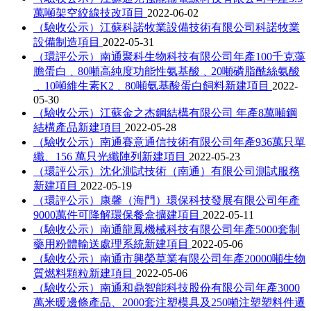
萬噸架空絞線技改項目
2022-06-02
（驗收公示）江蘇科諾牧業設備技術有限公司科諾牧業
設備制造項目
2022-05-31
（環評公示）南通聚科生物科技有限公司年產100千克藻
膽蛋白﹑80噸高純度功能性氨基酸﹑20噸磷脂酰絲氨酸
﹑10噸維生素K2﹑80噸氨基酸蛋白飼料新建項目
2022-
05-30
（驗收公示）江蘇金之杰鋼結構有限公司 年產8萬噸鋼
結構產品新建項目
2022-05-28
（驗收公示）南通賽意通信技術有限公司年產936萬只單
纖、156 萬只光纖陣列新建項目
2022-05-23
（環評公示）沈化測試技術（南通）有限公司測試服務
新建項目
2022-05-19
（環評公示）康馨（海門）環保科技發展有限公司年產
9000萬件可降解環保餐盒擴建項目
2022-05-11
（驗收公示）南通龍鳳機械科技有限公司年產5000套制
藥用粉體輸送處理系統新建項目
2022-05-06
（驗收公示）南通市興榮草業有限公司年產20000噸生物
質燃料顆粒新建項目
2022-05-06
（驗收公示）南通和鼎智能科技股份有限公司年產3000
萬米暖邊條產品、2000套注塑模具及250噸注塑塑料件遷