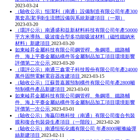
2023-03-24
（驗收公示）恒潔利（南通）設備制造有限公司年產300
萬套高潔凈衛生流體設備與系統新建項目（一期）
2023-03-20
（環評公示）南通盛和益新材料科技有限公司年產50000
平方米導熱、吸波復合型多功能吸波材料（磁性鐵納米
材料）新建項目
2023-03-20
如東崯昇金屬科技有限公司鋼管桿、角鋼塔、鐵路輔
件、海上平臺金屬結構件等金屬制品加工項目環境影響
評價第二次公示
2023-03-20
（環評公示）南通三鑫電子科技股份有限公司年產24000
萬件固態電解電容器改建項目
2023-03-15
（驗收公示）江蘇普嘉麗預制構件有限公司年產2800噸
預制構件產品新建項目
2023-03-01
如東崯昇金屬科技有限公司鋼管桿、角鋼塔、鐵路輔
件、海上平臺金屬結構件等金屬制品加工項目環境影響
評價第一次公示
2023-03-01
（驗收公示）海贏印務科技（南通）有限公司復合包裝
膜和復合包裝袋生產項目（一階段）
2023-02-20
（驗收公示）南通恒拓化纖有限公司 年產8000噸滌綸彈
絲新建項目
2023-02-11