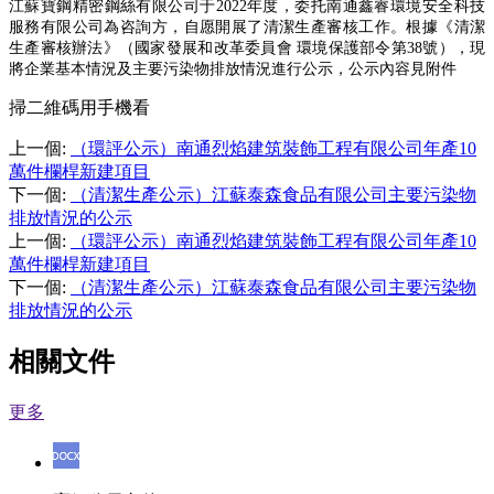
江蘇寶鋼精密鋼絲有限公司
于
202
2
年度，委托
南通鑫睿環境安全科技
服務有限公司
為咨詢方，自愿開展了清潔生產審核工作。根據
《
清潔
生產審核辦法
》
（
國家發展和改革委員會
環境保護部令第
38
號
），現
將企業基本情況及主要污染物排放情況進行公示，公示內容見附件
掃二維碼用手機看
上一個
:
（環評公示）南通烈焰建筑裝飾工程有限公司年產10
萬件欄桿新建項目
下一個
:
（清潔生產公示）江蘇泰森食品有限公司主要污染物
排放情況的公示
上一個
:
（環評公示）南通烈焰建筑裝飾工程有限公司年產10
萬件欄桿新建項目
下一個
:
（清潔生產公示）江蘇泰森食品有限公司主要污染物
排放情況的公示
相關文件
更多