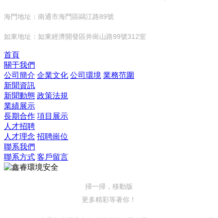
海門地址：南通市海門區鷗江路89號
如東地址：如東經濟開發區井崗山路99號312室
首頁
關于我們
公司簡介
企業文化
公司環境
業務范圍
新聞資訊
新聞動態
政策法規
業績展示
長期合作
項目展示
人才招聘
人才理念
招聘崗位
聯系我們
聯系方式
客戶留言
掃一掃，移動版
更多精彩等著你！