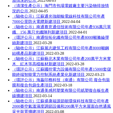
放情況的公示
2022-04-05
（清潔生產公示）海門市包場電鍍廠主要污染物排放情
況的公示
2022-04-05
（驗收公示）江蘇通光強能輸電線科技有限公司年產
7000公里防火電纜新建項目
2022-04-04
（驗收公示）南通賽意通信技術有限公司年產936萬只單
纖、156 萬只光纖陣列新建項目
2022-04-01
（環評公示）南通恒拓化纖有限公司年產8000噸滌綸彈
絲新建項目
2022-03-28
（驗收公示）江蘇展志建筑工程有限公司年產8000噸鋼
結構產品新建項目
2022-03-28
（驗收公示）江蘇藝北木業有限公司年產200萬平方米實
木、紅木等高檔板材新建項目
2022-03-28
（環評公示）江蘇國控電力設備有限公司年產15000套儲
能終端智能電力控制系統產業化新建項目
2022-03-23
（環評公示）海贏印務科技（南通）有限公司 復合包裝
膜和復合包袋生產項目
2022-03-18
（驗收公示）南通美感邦塑業有限公司紙塑復合板生產
線擴建項目
2022-03-14
（驗收公示）江蘇盛康福源節能環保科技有限公司年產
2000臺空氣溫濕度調節設備和200萬平方米屋面自然通風
采光裝置擴建項目
2022-03-08