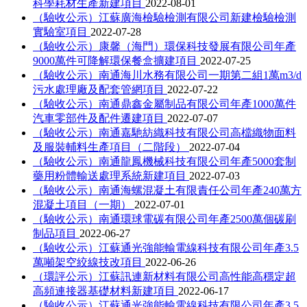
科學耗材生產新建項目
2022-08-01
（驗收公示）江蘇廣海檢驗檢測有限公司新建檢驗檢測
實驗室項目
2022-07-28
（驗收公示）康馨（海門）環保科技發展有限公司年產
9000萬件可降解環保餐盒擴建項目
2022-07-25
（驗收公示）南通海川水務有限公司一期第二組1萬m3/d
污水處理廠及配套管網項目
2022-07-22
（驗收公示）南通鼎鑫金屬制品有限公司年產1000萬件
汽車零部件及配件遷建項目
2022-07-07
（驗收公示）南通嘉馳紡織科技有限公司高檔織物面料
及服裝輔料生產項目（二階段）
2022-07-04
（驗收公示）南通龍鳳機械科技有限公司年產5000套制
藥用粉體輸送處理系統新建項目
2022-07-03
（驗收公示）南通海螺混凝土有限責任公司年產240萬方
混凝土項目（一期）
2022-07-01
（驗收公示）南通環球電碳有限公司年產2500萬個碳刷
制品項目
2022-06-27
（驗收公示）江蘇通光強能輸電線科技有限公司年產3.5
萬噸架空絞線技改項目
2022-06-26
（環評公示）江蘇訊連新材料有限公司高性能高穩定超
高頻連接器基礎材料新建項目
2022-06-17
（驗收公示）江蘇通光強能輸電線科技有限公司年產3.5