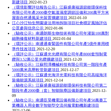
新建項目
2022-01-23
（環境影響評估報告公示）江蘇盛康福源節能環保科技
有限公司年產2000臺空氣溫濕度調節設備和200萬平方米
屋面自然通風采光裝置擴建項目
2022-01-10
江心沙江怡生態園違法用地拆除項目社會穩定風險評估
公眾參與信息公示
2022-01-06
（驗收公示）南通朗斯生物技術有限公司年灌裝100萬對
細胞修復材料新建項目
2022-01-04
（環評公示）南通通泰緊固件有限公司年產5億件車用標
準件技改項目
2021-12-20
（環評公示）江蘇通光光纜有限公司年產8000套預制電
纜與3.52萬公里光纜擴建項目
2021-12-20
（驗收公示）江蘇熙澤機械科技有限公司第一階段年產
5000萬米高壓軟管新建項目
2021-12-17
（環評公示）江蘇通光海洋光電科技有限公司高端海洋
裝備能源系統項目
2021-12-14
（驗收公示）江蘇盛康福源節能環保科技有限公司第二
階段年產2000臺（套）智能除塵設備新建項目
2021-12-
09
（驗收公示）南通臣昊機電設備有限公司年產50萬臺工
業機器人用全數字智能型交流伺服電動機新建項目
2021-12-06