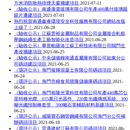
方米消防散熱排煙天窗擴建項目
2021-07-11
（驗收公示）南通康靈玻璃有限公司年產400萬付玻璃眼
鏡片遷建項目
2021-07-01
熱烈祝賀南通鑫睿環境安全科技服務有限公司網站改版
上線了！
2021-06-28
（驗收公示）江蘇蕓裕金屬制品有限公司金屬復合軋輥
壓鋼絲繩生產工藝智能化改造項目
2021-06-28
（驗收公示）畢普帕羅洛江蘇工程技術有限公司閥門生
產改擴建項目
2021-06-25
（驗收公示）中央儲備糧南通直屬庫有限公司如東分公
司碼頭建設項目
2021-06-25
（環評公示）海門俊輝混凝土有限公司碼頭項目
2021-
06-24
（環評公示）海門市糧食局貨隆儲備庫碼頭項目
2021-
06-24
（驗收公示）海門裕隆光電科技有限公司年產440萬芯公
里特種光纜、655萬只光器件、220套光纖傳感系統、300
噸光纖預制棒套管、500噸石英輔助材料新建項目
2021-
06-23
（環評公示）咸陽寶石鋼管鋼繩有限公司海門分公司補
辦碼頭項目
2021-06-18
（環評公示）雷邁建材江蘇有限公司碼頭項目
2021-06-