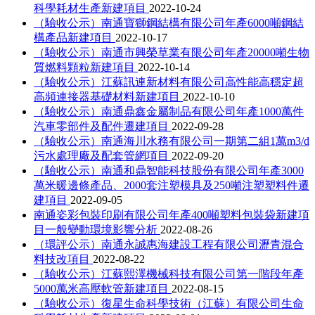
科學耗材生產新建項目
2022-10-24
（驗收公示）南通寶獅鋼結構有限公司年產6000噸鋼結
構產品新建項目
2022-10-17
（驗收公示）南通市興榮草業有限公司年產20000噸生物
質燃料顆粒新建項目
2022-10-14
（驗收公示）江蘇訊連新材料有限公司高性能高穩定超
高頻連接器基礎材料新建項目
2022-10-10
（驗收公示）南通鼎鑫金屬制品有限公司年產1000萬件
汽車零部件及配件遷建項目
2022-09-28
（驗收公示）南通海川水務有限公司一期第二組1萬m3/d
污水處理廠及配套管網項目
2022-09-20
（驗收公示）南通和鼎智能科技股份有限公司年產3000
萬米暖邊條產品、2000套注塑模具及250噸注塑塑料件遷
建項目
2022-09-05
南通姿彩包裝印刷有限公司年產400噸塑料包裝袋新建項
目一般變動環境影響分析
2022-08-26
（環評公示）南通永誠惠海建設工程有限公司瀝青混合
料技改項目
2022-08-22
（驗收公示）江蘇熙澤機械科技有限公司第一階段年產
5000萬米高壓軟管新建項目
2022-08-15
（驗收公示）復星生命科學技術（江蘇）有限公司生命