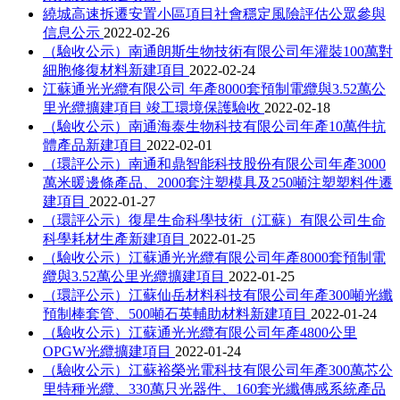
繞城高速拆遷安置小區項目社會穩定風險評估公眾參與
信息公示
2022-02-26
（驗收公示）南通朗斯生物技術有限公司年灌裝100萬對
細胞修復材料新建項目
2022-02-24
江蘇通光光纜有限公司 年產8000套預制電纜與3.52萬公
里光纜擴建項目 竣工環境保護驗收
2022-02-18
（驗收公示）南通海泰生物科技有限公司年產10萬件抗
體產品新建項目
2022-02-01
（環評公示）南通和鼎智能科技股份有限公司年產3000
萬米暖邊條產品、2000套注塑模具及250噸注塑塑料件遷
建項目
2022-01-27
（環評公示）復星生命科學技術（江蘇）有限公司生命
科學耗材生產新建項目
2022-01-25
（驗收公示）江蘇通光光纜有限公司年產8000套預制電
纜與3.52萬公里光纜擴建項目
2022-01-25
（環評公示）江蘇仙岳材料科技有限公司年產300噸光纖
預制棒套管、500噸石英輔助材料新建項目
2022-01-24
（驗收公示）江蘇通光光纜有限公司年產4800公里
OPGW光纜擴建項目
2022-01-24
（驗收公示）江蘇裕榮光電科技有限公司年產300萬芯公
里特種光纜、330萬只光器件、160套光纖傳感系統產品