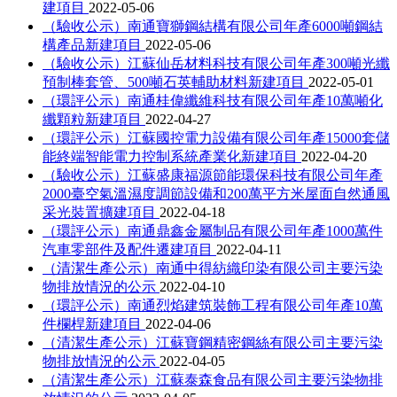
建項目
2022-05-06
（驗收公示）南通寶獅鋼結構有限公司年產6000噸鋼結
構產品新建項目
2022-05-06
（驗收公示）江蘇仙岳材料科技有限公司年產300噸光纖
預制棒套管、500噸石英輔助材料新建項目
2022-05-01
（環評公示）南通桂偉纖維科技有限公司年產10萬噸化
纖顆粒新建項目
2022-04-27
（環評公示）江蘇國控電力設備有限公司年產15000套儲
能終端智能電力控制系統產業化新建項目
2022-04-20
（驗收公示）江蘇盛康福源節能環保科技有限公司年產
2000臺空氣溫濕度調節設備和200萬平方米屋面自然通風
采光裝置擴建項目
2022-04-18
（環評公示）南通鼎鑫金屬制品有限公司年產1000萬件
汽車零部件及配件遷建項目
2022-04-11
（清潔生產公示）南通中得紡織印染有限公司主要污染
物排放情況的公示
2022-04-10
（環評公示）南通烈焰建筑裝飾工程有限公司年產10萬
件欄桿新建項目
2022-04-06
（清潔生產公示）江蘇寶鋼精密鋼絲有限公司主要污染
物排放情況的公示
2022-04-05
（清潔生產公示）江蘇泰森食品有限公司主要污染物排