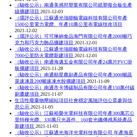
（驗收公示）南通美感邦塑業有限公司紙塑復合板生產
線擴建項目
2021-12-03
（環評公示）江蘇通光強能輸電線科技有限公司年產
1500公里電力電纜、年產10萬公里布電線技改項目
2021-12-02
（環評公示）可可琳納食品海門有限公司年產2000噸巧
克力和巧克力飾品擴建項目
2021-12-01
（驗收公示）江蘇通光強能輸電線科技有限公司年產
7000公里防火電纜新建項目
2021-12-01
（驗收公示）南通海邁五金有限公司年產24萬片PVC掛
板擴建項目
2021-11-28
（驗收公示）南通順星農副產品有限公司年產3000噸蔬
菜速凍及200噸速凍水餃擴建項目
2021-11-09
（驗收公示）南通市卡博碳制品有限公司年產150萬付碳
刷遷建項目
2021-11-07
生活性廢棄物壓縮站項目社會穩定風險評估公眾參與信
息公示
2021-11-05
（驗收公示）江蘇裕榮光電科技有限公司年產300萬芯公
里特種光纜、330萬只光器件、160套光纖傳感系統產品
新建項目
2021-11-03
（驗收公示）江蘇通光海洋光電科技有限公司 年產海底