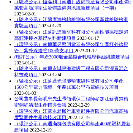
（驗收公示）恒潔利（南通）設備制造有限公司年產300
萬套高潔凈衛生流體設備與系統新建項目（一期）
2023-02-01
（驗收公示）江蘇廣海檢驗檢測有限公司新建檢驗檢測
實驗室項目
2023-01-20
（驗收公示）江蘇訊連新材料有限公司高性能高穩定超
高頻連接器基礎材料新建項目
2023-01-17
（環評公示）南通華昱照明電器有限公司年產紅外線燈
管、紫外線燈管100萬支項目
2023-01-12
(環評公示）年產3000噸金屬復合軋輥壓鋼絲繩擴建項目
2023-01-11
（驗收公示）南通永誠惠海建設工程有限公司瀝青混合
料技改項目
2023-01-04
（驗收公示）江蘇通光強能輸電線科技有限公司年產
1500公里電力電纜、年產10萬公里布電線技改項目
2023-01-03
公司董事長姜明忠先生帶領環保工程師參加江蘇寶鋼精
密鋼絲清潔生產輔導會議
2022-12-29
（環評公示）江蘇永昶勝汽車零部件有限公司汽車高強
度緊固件生產線技改項目
2022-12-19
（環評公示）南通滿群包裝有限公司年產400噸塑料袋新
建項目
2022-12-19