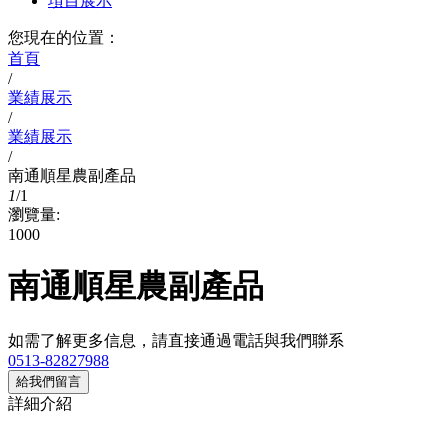
項目展示
您現在的位置：
首頁
/
業績展示
/
業績展示
/
南通順星農副產品
1
/
1
瀏覽量:
1000
南通順星農副產品
如需了解更多信息，請直接通過電話與我們聯系
0513-82827988
給我們留言
詳細介紹